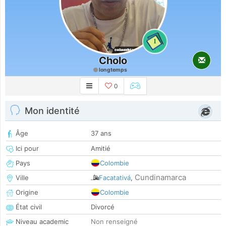
1
Cholo
longtemps
0
Mon identité
Âge
37 ans
Ici pour
Amitié
Pays
Colombie
Cundinamarca
Ville
Facatativá
,
Origine
Colombie
État civil
Divorcé
Niveau academic
Non renseigné