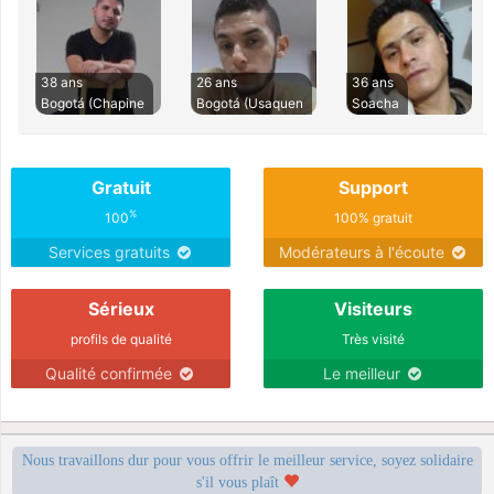
38 ans
26 ans
36 ans
Bogotá (Chapine
Bogotá (Usaquen
Soacha
Gratuit
Support
%
100
100% gratuit
Services gratuits
Modérateurs à l'écoute
Sérieux
Visiteurs
profils de qualité
Très visité
Qualité confirmée
Le meilleur
Nous travaillons dur pour vous offrir le meilleur service, soyez solidaire
s'il vous plaît