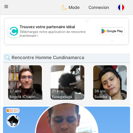
olombia
Citas
Toggle
Mode
Connexion
navigation
💖
Trouvez votre partenaire idéal
💖
Téléchargez notre application de rencontre
maintenant !
💕
💕
Rencontre Homme Cundinamarca
37 ans
21 ans
36 ans
Bogotá (Chapinero)
Fusagasuga
Soacha
0.6/1