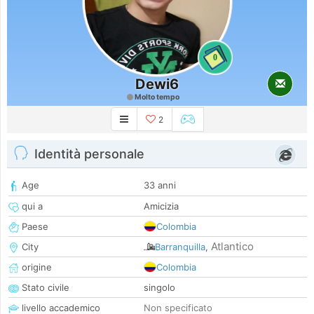
0
Dewi6
Molto tempo
2
Identità personale
Age
33 anni
qui a
Amicizia
Paese
Colombia
Atlantico
City
Barranquilla
,
origine
Colombia
Stato civile
singolo
livello accademico
Non specificato