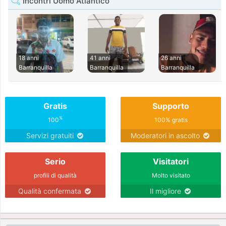
Incontri Uomo Atlantico
18 anni
41 anni
26 anni
Barranquilla
Barranquilla
Barranquilla
Gratis
Supporto
%
100
100% gratis
Servizi gratuiti
Moderatori in ascolto
Serio
Visitatori
profili di qualità
Molto visitato
Qualità confermata
Il migliore