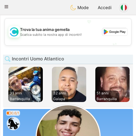
olombia
Citas
Toggle
Mode
Accedi
navigation
💖
Trova la tua anima gemella
💖
Scarica subito la nostra app di incontri!
💕
💕
Incontri Uomo Atlantico
31 anni
32 anni
51 anni
Barranquilla
Galapa
Barranquilla
0.6/1