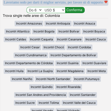
Lavoriamo sodo per darti il miglior servizio, per favore sii di supporto
Trova single nelle aree di: Colombia
Incontri Amazonas
Incontri Antioquia
Incontri Arauca
Incontri Atlantico
Incontri Bogota
Incontri Bolívar
Incontri Boyaca
Incontri Caldas
Incontri Caqueta
Incontri Casanare
Incontri Cauca
Incontri Cesar
Incontri Chocó
Incontri Cordoba
Incontri Cundinamarca
Incontri Departamento de Bolívar
Incontri Departamento de Córdoba
Incontri Guainia
Incontri Guaviare
Incontri Huila
Incontri La Guajira
Incontri Magdalena
Incontri Meta
Incontri Nariño
Incontri North Santander
Incontri Putumayo
Incontri Quindio
Incontri Risaralda
Incontri San Andres and Providencia
Incontri Santander
Incontri Sucre
Incontri Tolima
Incontri Valle del Cauca
Incontri Vaupés
Incontri Vichada