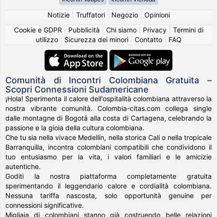
Notizie
|
Truffatori
|
Negozio
|
Opinioni
Cookie e GDPR
|
Pubblicità
|
Chi siamo
|
Privacy
|
Termini di
utilizzo
|
Sicurezza dei minori
|
Contatto
|
FAQ
Comunità di Incontri Colombiana Gratuita –
Scopri Connessioni Sudamericane
¡Hola! Sperimenta il calore dell'ospitalità colombiana attraverso la
nostra vibrante comunità. Colombia-citas.com collega single
dalle montagne di Bogotá alla costa di Cartagena, celebrando la
passione e la gioia della cultura colombiana.
Che tu sia nella vivace Medellín, nella storica Cali o nella tropicale
Barranquilla, incontra colombiani compatibili che condividono il
tuo entusiasmo per la vita, i valori familiari e le amicizie
autentiche.
Goditi la nostra piattaforma completamente gratuita
sperimentando il leggendario calore e cordialità colombiana.
Nessuna tariffa nascosta, solo opportunità genuine per
connessioni significative.
Migliaia di colombiani stanno già costruendo belle relazioni