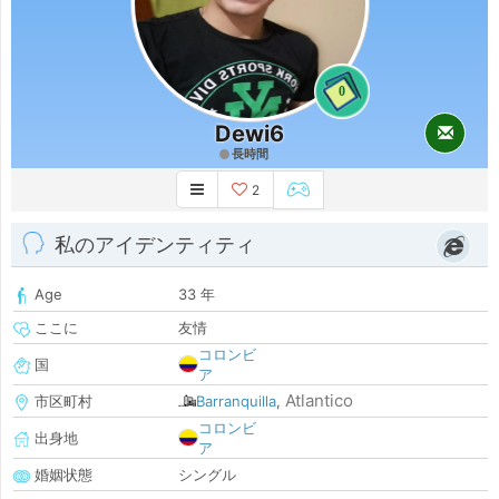
0
Dewi6
長時間
2
私のアイデンティティ
Age
33 年
ここに
友情
コロンビ
国
ア
Atlantico
市区町村
Barranquilla
,
コロンビ
出身地
ア
婚姻状態
シングル