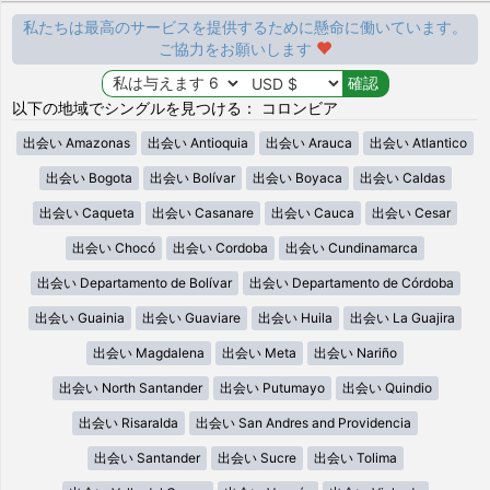
私たちは最高のサービスを提供するために懸命に働いています。
ご協力をお願いします
以下の地域でシングルを見つける： コロンビア
出会い Amazonas
出会い Antioquia
出会い Arauca
出会い Atlantico
出会い Bogota
出会い Bolívar
出会い Boyaca
出会い Caldas
出会い Caqueta
出会い Casanare
出会い Cauca
出会い Cesar
出会い Chocó
出会い Cordoba
出会い Cundinamarca
出会い Departamento de Bolívar
出会い Departamento de Córdoba
出会い Guainia
出会い Guaviare
出会い Huila
出会い La Guajira
出会い Magdalena
出会い Meta
出会い Nariño
出会い North Santander
出会い Putumayo
出会い Quindio
出会い Risaralda
出会い San Andres and Providencia
出会い Santander
出会い Sucre
出会い Tolima