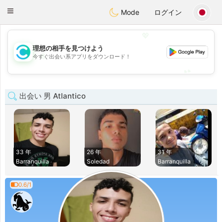
olombia
Citas
Toggle
Mode
ログイン
navigation
💖
理想の相手を見つけよう
💖
今すぐ出会い系アプリをダウンロード！
💕
💕
出会い 男 Atlantico
33 年
26 年
31 年
Barranquilla
Soledad
Barranquilla
0.6/1