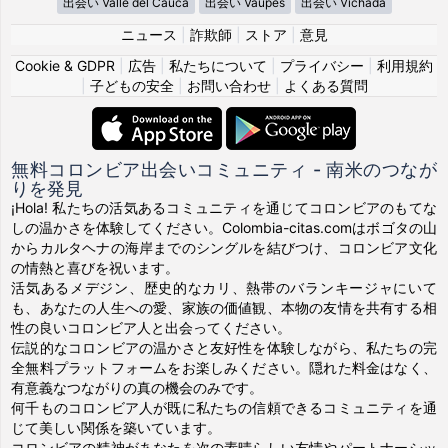
出会い Valle del Cauca
出会い Vaupés
出会い Vichada
ニュース
|
詐欺師
|
ストア
|
意見
Cookie & GDPR
|
広告
|
私たちについて
|
プライバシー
|
利用規約
|
子どもの安全
|
お問い合わせ
|
よくある質問
無料コロンビア出会いコミュニティ - 南米のつなが
りを発見
¡Hola! 私たちの活気あるコミュニティを通じてコロンビアのもてな
しの温かさを体験してください。Colombia-citas.comはボゴタの山
からカルタヘナの海岸までのシングルを結びつけ、コロンビア文化
の情熱と喜びを祝います。
活気あるメデジン、歴史的なカリ、熱帯のバランキージャにいて
も、あなたの人生への愛、家族の価値観、本物の友情を共有する相
性の良いコロンビア人と出会ってください。
伝説的なコロンビアの温かさと友好性を体験しながら、私たちの完
全無料プラットフォームをお楽しみください。隠れた料金はなく、
有意義なつながりの真の機会のみです。
何千ものコロンビア人が既に私たちの信頼できるコミュニティを通
じて美しい関係を築いています。
コロンビアの精神があなたを次の素晴らしい友情やパートナーシッ