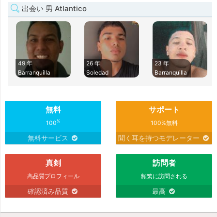
出会い 男 Atlantico
49 年
26 年
23 年
Barranquilla
Soledad
Barranquilla
無料
サポート
%
100
100%無料
無料サービス
聞く耳を持つモデレーター
真剣
訪問者
高品質プロフィール
頻繁に訪問される
確認済み品質
最高