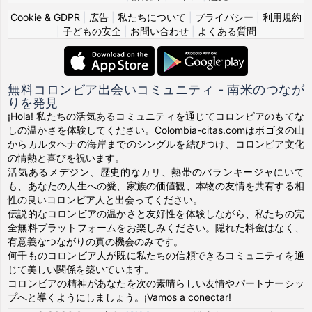
Cookie & GDPR
|
広告
|
私たちについて
|
プライバシー
|
利用規約
|
子どもの安全
|
お問い合わせ
|
よくある質問
無料コロンビア出会いコミュニティ - 南米のつなが
りを発見
¡Hola! 私たちの活気あるコミュニティを通じてコロンビアのもてな
しの温かさを体験してください。Colombia-citas.comはボゴタの山
からカルタヘナの海岸までのシングルを結びつけ、コロンビア文化
の情熱と喜びを祝います。
活気あるメデジン、歴史的なカリ、熱帯のバランキージャにいて
も、あなたの人生への愛、家族の価値観、本物の友情を共有する相
性の良いコロンビア人と出会ってください。
伝説的なコロンビアの温かさと友好性を体験しながら、私たちの完
全無料プラットフォームをお楽しみください。隠れた料金はなく、
有意義なつながりの真の機会のみです。
何千ものコロンビア人が既に私たちの信頼できるコミュニティを通
じて美しい関係を築いています。
コロンビアの精神があなたを次の素晴らしい友情やパートナーシッ
プへと導くようにしましょう。¡Vamos a conectar!