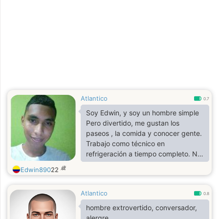
Atlantico
0.7
Soy Edwin, y soy un hombre simple
Pero divertido, me gustan los
paseos , la comida y conocer gente.
Trabajo como técnico en
refrigeración a tiempo completo. No
me gusta el hígado , a gente falsa y
歳
Edwin890
22
tampoco que no me tomen en serio
Atlantico
0.8
hombre extrovertido, conversador,
alergre