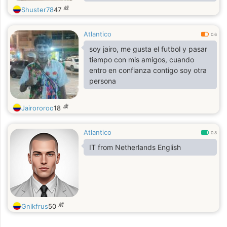
responsable en todo lo que hago,
歳
Shuster78
47
buscando siempre dar lo mejor de
mí en cada proyecto o tarea que
Atlantico
emprendo. Me gusta aprender
0.6
cosas nuevas constantemente – ya
soy jairo, me gusta el futbol y pasar
sea un nuevo idioma, una habilidad
tiempo con mis amigos, cuando
técnica o conocer sobre diferentes
entro en confianza contigo soy otra
culturas y formas de pensar.
persona
Considero que la curiosidad es lo
que nos ayuda a crecer como
歳
Jairororoo
18
personas.
Atlantico
0.8
IT from Netherlands English
歳
Gnikfrus
50