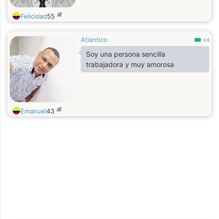
歳
Felicidad
55
Atlantico
0.9
Soy una persona sencilla
trabajadora y muy amorosa
歳
Emanuel
43