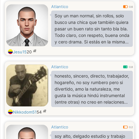
Atlantico
0.6
Soy un man normal, sin rollos, solo
busco una chica que también quiera
pasar un buen rato sin tanto bla bla.
Todo claro, con respeto, buena onda
y cero drama. Si estás en la misma,
escríbeme y cuadramos
歳
Jesu15
20
Atlantico
0.8
honesto, sincero, directo, trabajador,
hogareño, no soy rumbero pero si
divertido, amo la naturaleza, me
gusta la música hindú instrumental
(entre otras) no creo en relaciones
casuales sino basadas en el amor
歳
Nikkodom51
54
sincero y la transparencia.
dominante pero nunca machista,
Atlantico
valoro a la mujer y a los buenos
0.2
sentimientos
soy alto, delgado estudio y trabajo