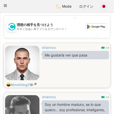
olombia
Citas
Toggle
Mode
ログイン
navigation
💖
理想の相手を見つけよう
💖
今すぐ出会い系アプリをダウンロード！
💕
💕
Atlantico
0.9
Me gustaría ver que pasa
歳
Mrnothing2
18
Atlantico
0.9
Soy un hombre maduro, se lo que
quiero… soy profesional, inteligente,