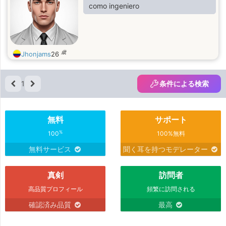
como ingeniero
歳
Jhonjams
26
1
条件による検索
無料
サポート
%
100
100%無料
無料サービス
聞く耳を持つモデレーター
真剣
訪問者
高品質プロフィール
頻繁に訪問される
確認済み品質
最高