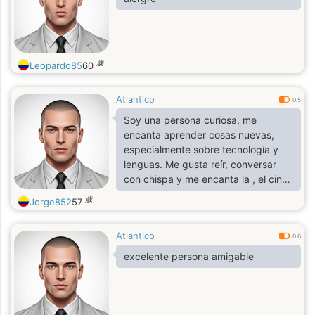
歳
Leopardo85
60
Atlantico
0.5
Soy una persona curiosa, me
encanta aprender cosas nuevas,
especialmente sobre tecnología y
lenguas. Me gusta reír, conversar
con chispa y me encanta la , el cine,
pasear, aprender y divertirme.
歳
Jorge852
57
Atlantico
0.6
excelente persona amigable