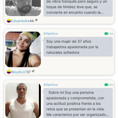
de vibra tranquila pero seguro y un
toque de timidez leve que, se
convierte en encanto cuando la
conversación empieza a fluir. Busco
歳
Eduardoike
44
una mujer auténtica, segura de sí,
de buena energía y sonrisa que diga
Atlantico
más que mil palabras. No juegos No
0.8
perder el tiempo. Charlas naturales,
Soy una mujer de 37 años
complicidad sin prisa y química
trabajadora apasionada por la
inesperada cuando todo encaja,
naturales soñadora
siempre sumo y resuelvo 😎 si te
atraigo déjame tu número celular,
entro muy poco aqui..😘
歳
Bleydis37
37
Atlantico
0.8
Sobre mí Soy una persona
apasionada y comprometida, con
una actitud positiva frente a los
retos que se presentan en la vida.
Me caracterizo por ser organizado y