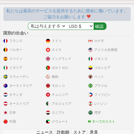
私たちは最高のサービスを提供するために懸命に働いています。
ご協力をお願いします
国別の出会い
フランス
ドイツ
カナダ
ベルギー
スイス
アメリカ合衆国
スペイン
イングランド
メキシコ
イタリア
ポルトガル
コロンビア
スウェーデン
無効
ペット
オーストラリア
モロッコ
ブラジル
オランダ
チュニジア
フィリピン
オーストリア
アルジェリア
レバノン
日本
エジプト
湾岸
中国
クウェート
すべてのリスト
ニュース
|
詐欺師
|
ストア
|
意見