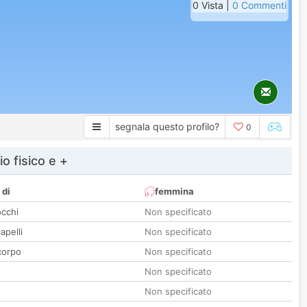
0 Vista |
0 Commenti
segnala questo profilo?
0
io fisico e +
 di
femmina
occhi
Non specificato
apelli
Non specificato
corpo
Non specificato
Non specificato
Non specificato