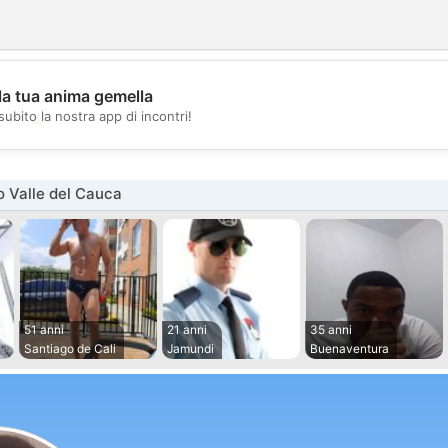
la tua anima gemella
💖
subito la nostra app di incontri!
💕
 Valle del Cauca
51 anni
21 anni
35 anni
Santiago de Cali
Jamundi
Buenaventura