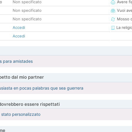
co
Non specificato
Avere fig
Non specificato
Vuoi ave
Non specificato
Mosso d
Accedi
La religi
Accedi
s para amistades
etto dal mio partner
usiasta en pocas palabras que sea guerrera
 dovrebbero essere rispettati
è stato personalizzato
me