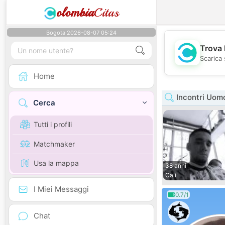
olombia
Citas
Bogota 2026-08-07 05:24
Trova 
Scarica 
Home
Incontri Uomo
Cerca
Tutti i profili
Matchmaker
Usa la mappa
38 anni
Cali
I Miei Messaggi
0.7/1
Chat