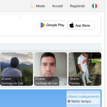
Mode
Accedi
Registrati
💖
💕
20 anni
51 anni
19 anni
Santiago de Cali
Santiago de Cali
Palmira
Ultimo collegamento
Molto tempo