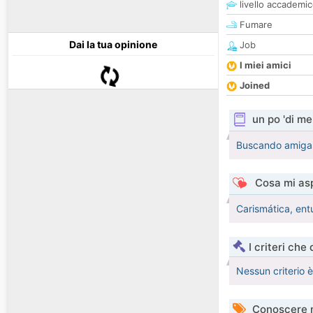
livello accademi
Fumare
Dai la tua opinione
Job
I miei amici
Joined
un po 'di me
Buscando amiga
Cosa mi asp
Carismática, ent
I criteri che
Nessun criterio 
Conoscere 