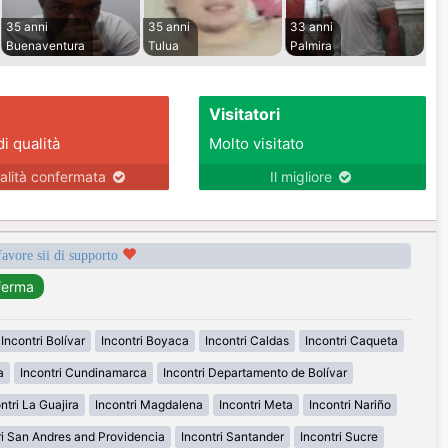
35 anni
35 anni
33 anni
Buenaventura
Tulua
Palmira
Visitatori
di qualità
Molto visitato
alità confermata
Il migliore
favore sii di supporto
Incontri Bolívar
Incontri Boyaca
Incontri Caldas
Incontri Caqueta
a
Incontri Cundinamarca
Incontri Departamento de Bolívar
ntri La Guajira
Incontri Magdalena
Incontri Meta
Incontri Nariño
ri San Andres and Providencia
Incontri Santander
Incontri Sucre