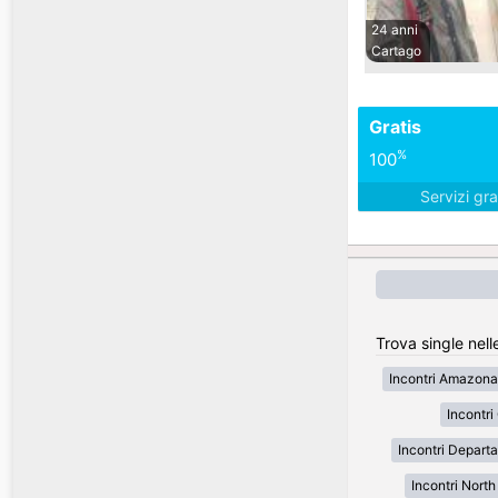
24 anni
Cartago
Gratis
%
100
Servizi gra
Trova single nell
Incontri Amazona
Incontr
Incontri Depart
Incontri Nort