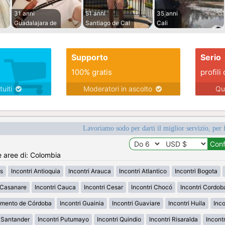
31 anni
51 anni
35 anni
Guadalajara de
Santiago de Cal
Cali
Supporto
Serio
100% gratis
profili 
tuiti
Moderatori in ascolto
Qu
Lavoriamo sodo per darti il miglior servizio, per 
e aree di: Colombia
s
Incontri Antioquia
Incontri Arauca
Incontri Atlantico
Incontri Bogota
i Casanare
Incontri Cauca
Incontri Cesar
Incontri Chocó
Incontri Cordob
amento de Córdoba
Incontri Guainia
Incontri Guaviare
Incontri Huila
Inco
h Santander
Incontri Putumayo
Incontri Quindio
Incontri Risaralda
Incont