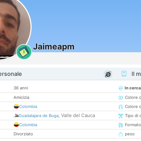
Jaimeapm
1
personale
Il m
36 anni
In cerca
Amicizia
Colore 
Colombia
Colore c
Valle del Cauca
Guadalajara de Buga
,
Tipo di 
Colombia
Formato
Divorziato
peso