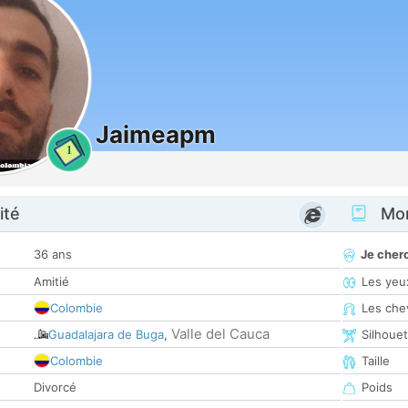
Jaimeapm
1
ité
Mon
36 ans
Je cher
Amitié
Les yeu
Colombie
Les che
Valle del Cauca
Guadalajara de Buga
,
Silhoue
Colombie
Taille
Divorcé
Poids