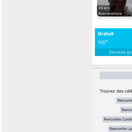
35 ans
Buenaventura
Gratuit
%
100
Services gr
Trouvez des céli
Rencont
Renco
Rencontre Cund
Rencontre La