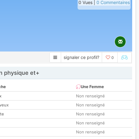
0 Vues |
0 Commentaires
signaler ce profil?
0
 physique et+
che
Une Femme
x
Non renseigné
veux
Non renseigné
tte
Non renseigné
Non renseigné
Non renseigné