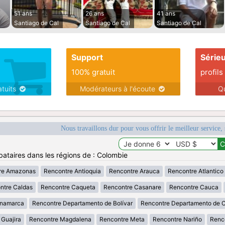
51 ans
26 ans
41 ans
Santiago de Cal
Santiago de Cal
Santiago de Cal
Support
Série
100% gratuit
profils
atuits
Modérateurs à l'écoute
Q
Nous travaillons dur pour vous offrir le meilleur service, 
bataires dans les régions de : Colombie
re Amazonas
Rencontre Antioquia
Rencontre Arauca
Rencontre Atlantico
ntre Caldas
Rencontre Caqueta
Rencontre Casanare
Rencontre Cauca
inamarca
Rencontre Departamento de Bolívar
Rencontre Departamento de 
 Guajira
Rencontre Magdalena
Rencontre Meta
Rencontre Nariño
Renc