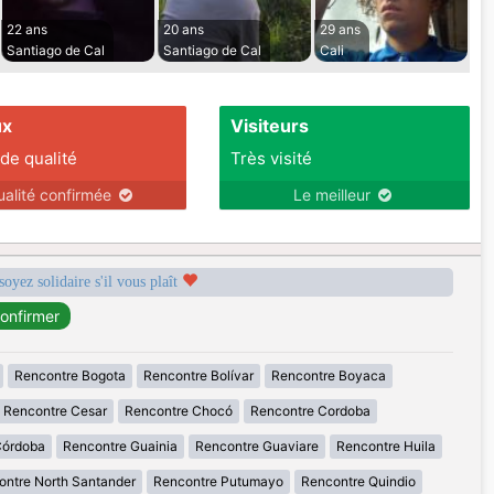
22 ans
20 ans
29 ans
Santiago de Cal
Santiago de Cal
Cali
ux
Visiteurs
 de qualité
Très visité
ualité confirmée
Le meilleur
soyez solidaire s'il vous plaît
Rencontre Bogota
Rencontre Bolívar
Rencontre Boyaca
Rencontre Cesar
Rencontre Chocó
Rencontre Cordoba
Córdoba
Rencontre Guainia
Rencontre Guaviare
Rencontre Huila
ontre North Santander
Rencontre Putumayo
Rencontre Quindio