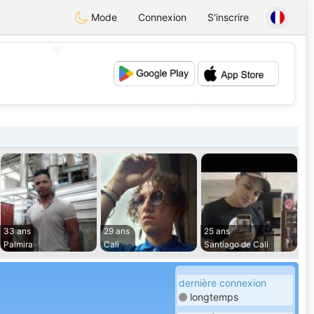
Mode
Connexion
S'inscrire
💖
💕
33 ans
29 ans
25 ans
Palmira
Cali
Santiago de Cali
dernière connexion
longtemps