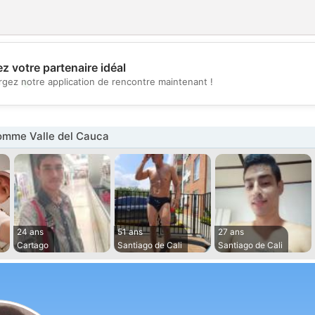
z votre partenaire idéal
💖
rgez notre application de rencontre maintenant !
💕
mme Valle del Cauca
24 ans
51 ans
27 ans
Cartago
Santiago de Cali
Santiago de Cali