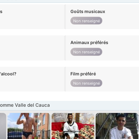
ts
Goûts musicaux
Non renseigné
Animaux préférés
Non renseigné
alcool?
Film préféré
Non renseigné
omme Valle del Cauca