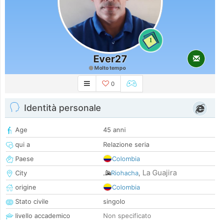
1
Ever27
Molto tempo
0
Identità personale
Age
45 anni
qui a
Relazione seria
Paese
Colombia
La Guajira
City
Riohacha
,
origine
Colombia
Stato civile
singolo
livello accademico
Non specificato