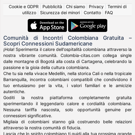
Cookie e GDPR
|
Pubblicità
|
Chi siamo
|
Privacy
|
Termini di
utilizzo
|
Sicurezza dei minori
|
Contatto
|
FAQ
Comunità di Incontri Colombiana Gratuita –
Scopri Connessioni Sudamericane
¡Hola! Sperimenta il calore dell'ospitalità colombiana attraverso la
nostra vibrante comunità. Colombia-citas.com collega single
dalle montagne di Bogotá alla costa di Cartagena, celebrando la
passione e la gioia della cultura colombiana.
Che tu sia nella vivace Medellín, nella storica Cali o nella tropicale
Barranquilla, incontra colombiani compatibili che condividono il
tuo entusiasmo per la vita, i valori familiari e le amicizie
autentiche.
Goditi la nostra piattaforma completamente gratuita
sperimentando il leggendario calore e cordialità colombiana.
Nessuna tariffa nascosta, solo opportunità genuine per
connessioni significative.
Migliaia di colombiani stanno già costruendo belle relazioni
attraverso la nostra comunità di fiducia.
Lascia che lo spirito colombiano ti guidi alla tua prossima grande