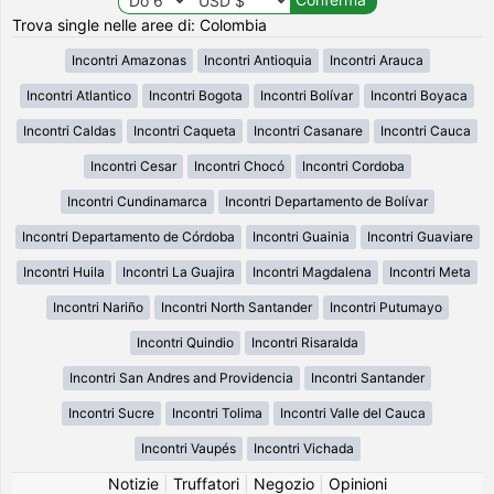
Trova single nelle aree di: Colombia
Incontri Amazonas
Incontri Antioquia
Incontri Arauca
Incontri Atlantico
Incontri Bogota
Incontri Bolívar
Incontri Boyaca
Incontri Caldas
Incontri Caqueta
Incontri Casanare
Incontri Cauca
Incontri Cesar
Incontri Chocó
Incontri Cordoba
Incontri Cundinamarca
Incontri Departamento de Bolívar
Incontri Departamento de Córdoba
Incontri Guainia
Incontri Guaviare
Incontri Huila
Incontri La Guajira
Incontri Magdalena
Incontri Meta
Incontri Nariño
Incontri North Santander
Incontri Putumayo
Incontri Quindio
Incontri Risaralda
Incontri San Andres and Providencia
Incontri Santander
Incontri Sucre
Incontri Tolima
Incontri Valle del Cauca
Incontri Vaupés
Incontri Vichada
Notizie
|
Truffatori
|
Negozio
|
Opinioni