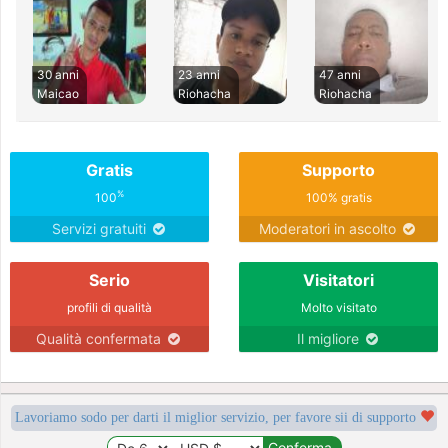
30 anni
23 anni
47 anni
Maicao
Riohacha
Riohacha
Gratis
Supporto
%
100
100% gratis
Servizi gratuiti
Moderatori in ascolto
Serio
Visitatori
profili di qualità
Molto visitato
Qualità confermata
Il migliore
Lavoriamo sodo per darti il miglior servizio, per favore sii di supporto