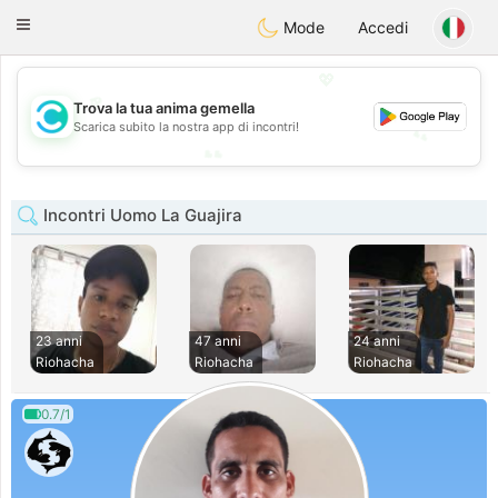
olombia
Citas
Toggle
Mode
Accedi
navigation
💖
💖
Trova la tua anima gemella
Scarica subito la nostra app di incontri!
💕
💕
Incontri Uomo La Guajira
23 anni
47 anni
24 anni
Riohacha
Riohacha
Riohacha
0.7/1