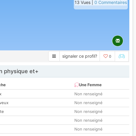
13 Vues |
0 Commentaires
signaler ce profil?
0
 physique et+
che
Une Femme
x
Non renseigné
veux
Non renseigné
tte
Non renseigné
Non renseigné
Non renseigné