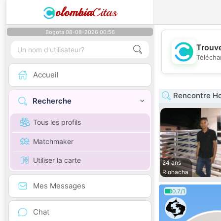
olombia
Citas
Bogota 08-08-2026 00:56
Trouve
Télécha
Accueil
Rencontre Ho
Recherche
Tous les profils
Matchmaker
Utiliser la carte
24 ans
Riohacha
Mes Messages
0.7/1
Chat