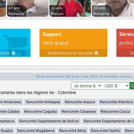
47 ans
30 ans
32 ans
Riohacha
Maicao
Riohacha
Support
Série
100% gratuit
profils
atuits
Modérateurs à l'écoute
Q
Nous travaillons dur pour vous offrir le meilleur service, 
bataires dans les régions de : Colombie
re Amazonas
Rencontre Antioquia
Rencontre Arauca
Rencontre Atlantico
ntre Caldas
Rencontre Caqueta
Rencontre Casanare
Rencontre Cauca
inamarca
Rencontre Departamento de Bolívar
Rencontre Departamento de 
 Guajira
Rencontre Magdalena
Rencontre Meta
Rencontre Nariño
Renc