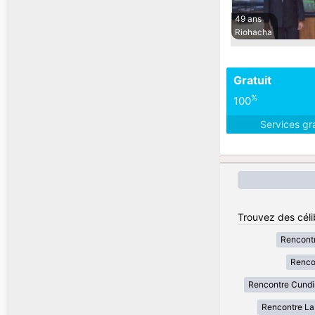
49 ans
Riohacha
Gratuit
%
100
Services gr
Trouvez des céli
Rencont
Renco
Rencontre Cund
Rencontre La