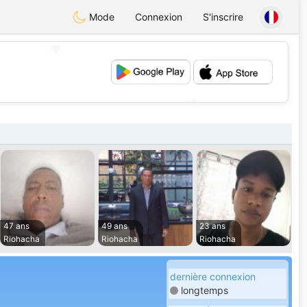
Mode
Connexion
S'inscrire
💖
💕
47 ans
49 ans
23 ans
Riohacha
Riohacha
Riohacha
dernière connexion
longtemps