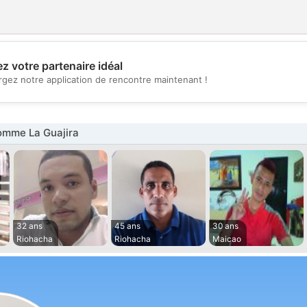
z votre partenaire idéal
💖
rgez notre application de rencontre maintenant !
💕
mme La Guajira
32 ans
45 ans
30 ans
Riohacha
Riohacha
Maicao