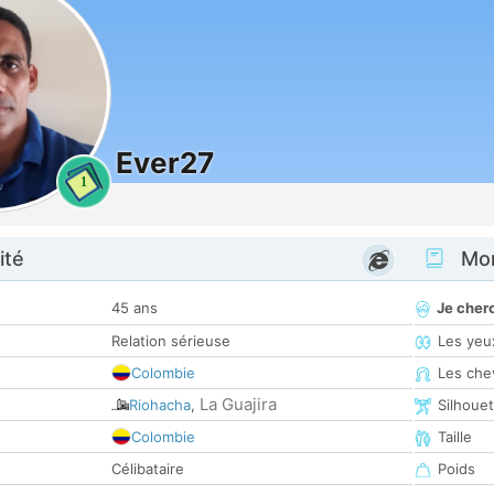
Ever27
1
ité
Mon
45 ans
Je cher
Relation sérieuse
Les yeu
Colombie
Les che
La Guajira
Riohacha
,
Silhoue
Colombie
Taille
Célibataire
Poids