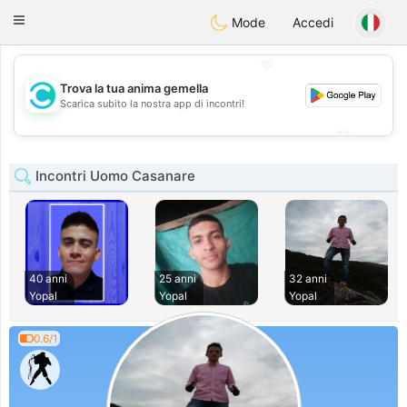
olombia
Citas
Toggle
Mode
Accedi
navigation
💖
Trova la tua anima gemella
💖
Scarica subito la nostra app di incontri!
💕
💕
Incontri Uomo Casanare
40 anni
25 anni
32 anni
Yopal
Yopal
Yopal
0.6/1