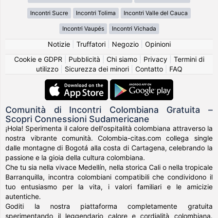
Incontri Sucre
Incontri Tolima
Incontri Valle del Cauca
Incontri Vaupés
Incontri Vichada
Notizie
|
Truffatori
|
Negozio
|
Opinioni
Cookie e GDPR
|
Pubblicità
|
Chi siamo
|
Privacy
|
Termini di
utilizzo
|
Sicurezza dei minori
|
Contatto
|
FAQ
Comunità di Incontri Colombiana Gratuita –
Scopri Connessioni Sudamericane
¡Hola! Sperimenta il calore dell'ospitalità colombiana attraverso la
nostra vibrante comunità. Colombia-citas.com collega single
dalle montagne di Bogotá alla costa di Cartagena, celebrando la
passione e la gioia della cultura colombiana.
Che tu sia nella vivace Medellín, nella storica Cali o nella tropicale
Barranquilla, incontra colombiani compatibili che condividono il
tuo entusiasmo per la vita, i valori familiari e le amicizie
autentiche.
Goditi la nostra piattaforma completamente gratuita
sperimentando il leggendario calore e cordialità colombiana.