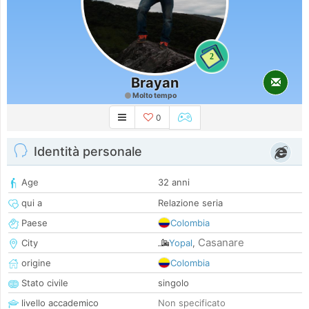
2
Brayan
Molto tempo
0
Identità personale
Age
32 anni
qui a
Relazione seria
Paese
Colombia
Casanare
City
Yopal
,
origine
Colombia
Stato civile
singolo
livello accademico
Non specificato