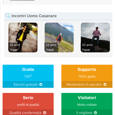
Incontri Uomo Casanare
22 anni
22 anni
32 anni
Yopal
Yopal
Yopal
Gratis
Supporto
%
100
100% gratis
Servizi gratuiti
Moderatori in ascolto
Serio
Visitatori
profili di qualità
Molto visitato
Qualità confermata
Il migliore