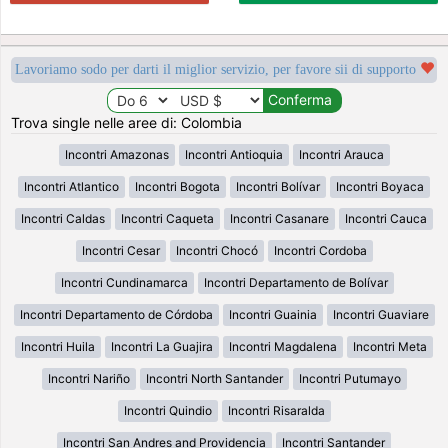
Lavoriamo sodo per darti il miglior servizio, per favore sii di supporto
Trova single nelle aree di: Colombia
Incontri Amazonas
Incontri Antioquia
Incontri Arauca
Incontri Atlantico
Incontri Bogota
Incontri Bolívar
Incontri Boyaca
Incontri Caldas
Incontri Caqueta
Incontri Casanare
Incontri Cauca
Incontri Cesar
Incontri Chocó
Incontri Cordoba
Incontri Cundinamarca
Incontri Departamento de Bolívar
Incontri Departamento de Córdoba
Incontri Guainia
Incontri Guaviare
Incontri Huila
Incontri La Guajira
Incontri Magdalena
Incontri Meta
Incontri Nariño
Incontri North Santander
Incontri Putumayo
Incontri Quindio
Incontri Risaralda
Incontri San Andres and Providencia
Incontri Santander