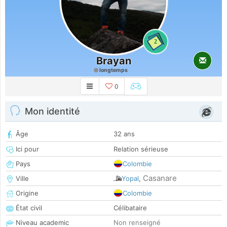
2
Brayan
longtemps
0
Mon identité
Âge
32 ans
Ici pour
Relation sérieuse
Pays
Colombie
Casanare
Ville
Yopal
,
Origine
Colombie
État civil
Célibataire
Niveau academic
Non renseigné