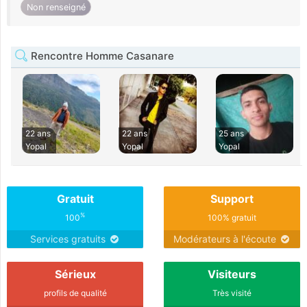
Non renseigné
Rencontre Homme Casanare
22 ans
22 ans
25 ans
Yopal
Yopal
Yopal
Gratuit
Support
%
100
100% gratuit
Services gratuits
Modérateurs à l'écoute
Sérieux
Visiteurs
profils de qualité
Très visité