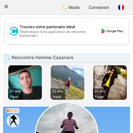
olombia
Citas
Toggle
Mode
Connexion
navigation
💖
Trouvez votre partenaire idéal
Téléchargez notre application de rencontre
💖
maintenant !
💕
💕
Rencontre Homme Casanare
25 ans
22 ans
22 ans
Yopal
Yopal
Yopal
0.6/1