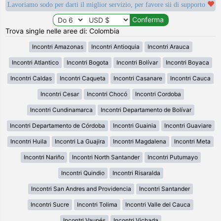
Lavoriamo sodo per darti il miglior servizio, per favore sii di supporto
Trova single nelle aree di: Colombia
Incontri Amazonas
Incontri Antioquia
Incontri Arauca
Incontri Atlantico
Incontri Bogota
Incontri Bolívar
Incontri Boyaca
Incontri Caldas
Incontri Caqueta
Incontri Casanare
Incontri Cauca
Incontri Cesar
Incontri Chocó
Incontri Cordoba
Incontri Cundinamarca
Incontri Departamento de Bolívar
Incontri Departamento de Córdoba
Incontri Guainia
Incontri Guaviare
Incontri Huila
Incontri La Guajira
Incontri Magdalena
Incontri Meta
Incontri Nariño
Incontri North Santander
Incontri Putumayo
Incontri Quindio
Incontri Risaralda
Incontri San Andres and Providencia
Incontri Santander
Incontri Sucre
Incontri Tolima
Incontri Valle del Cauca
Incontri Vaupés
Incontri Vichada