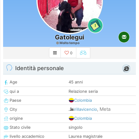
1
Gatolegui
Molto tempo
0
Identità personale
Age
45 anni
qui a
Relazione seria
Paese
Colombia
Meta
City
Villavicencio
,
origine
Colombia
Stato civile
singolo
livello accademico
Laurea magistrale