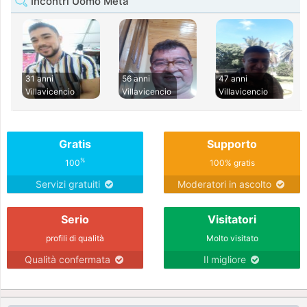
Incontri Uomo Meta
31 anni
56 anni
47 anni
Villavicencio
Villavicencio
Villavicencio
Gratis
Supporto
%
100
100% gratis
Servizi gratuiti
Moderatori in ascolto
Serio
Visitatori
profili di qualità
Molto visitato
Qualità confermata
Il migliore