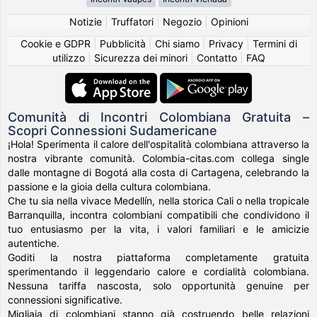
Notizie
|
Truffatori
|
Negozio
|
Opinioni
Cookie e GDPR
|
Pubblicità
|
Chi siamo
|
Privacy
|
Termini di
utilizzo
|
Sicurezza dei minori
|
Contatto
|
FAQ
Comunità di Incontri Colombiana Gratuita –
Scopri Connessioni Sudamericane
¡Hola! Sperimenta il calore dell'ospitalità colombiana attraverso la
nostra vibrante comunità. Colombia-citas.com collega single
dalle montagne di Bogotá alla costa di Cartagena, celebrando la
passione e la gioia della cultura colombiana.
Che tu sia nella vivace Medellín, nella storica Cali o nella tropicale
Barranquilla, incontra colombiani compatibili che condividono il
tuo entusiasmo per la vita, i valori familiari e le amicizie
autentiche.
Goditi la nostra piattaforma completamente gratuita
sperimentando il leggendario calore e cordialità colombiana.
Nessuna tariffa nascosta, solo opportunità genuine per
connessioni significative.
Migliaia di colombiani stanno già costruendo belle relazioni