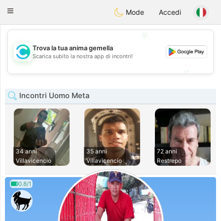
olombia
Citas
Toggle
Mode
Accedi
navigation
💖
Trova la tua anima gemella
💖
Scarica subito la nostra app di incontri!
💕
💕
Incontri Uomo Meta
34 anni
35 anni
72 anni
Villavicencio
Villavicencio
Restrepo
0.8/1