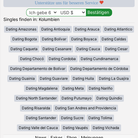
Unterstütze uns für besseren Service
Singles finden in: Kolumbien
Dating Amazonas
Dating Antioquia
Dating Arauca
Dating Atlantico
Dating Bogota
Dating Bolívar
Dating Boyaca
Dating Caldas
Dating Caqueta
Dating Casanare
Dating Cauca
Dating Cesar
Dating Chocó
Dating Cordoba
Dating Cundinamarca
Dating Departamento de Bolívar
Dating Departamento de Córdoba
Dating Guainia
Dating Guaviare
Dating Huila
Dating La Guajira
Dating Magdalena
Dating Meta
Dating Nariño
Dating North Santander
Dating Putumayo
Dating Quindio
Dating Risaralda
Dating San Andres and Providencia
Dating Santander
Dating Sucre
Dating Tolima
Dating Valle del Cauca
Dating Vaupés
Dating Vichada
News
|
Fakes
|
Shop
|
Meinungen