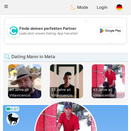
olombia
Citas
Toggle
Mode
Login
navigation
💖
Finde deinen perfekten Partner
💖
Lade jetzt unsere Dating-App herunter!
💕
💕
Dating Mann in Meta
40 Jahre alt
33 Jahre alt
45 Jahre alt
Villavicencio
Villavicencio
Villavicencio
0.8/1