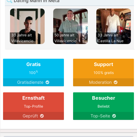
Dating Mann in Meta
33 Jahre alt
50 Jahre alt
33 Jahre alt
Villavicencio
Villavicencio
Castilla La Nue
Gratis
Support
%
100
100% gratis
Gratisdienste
Moderation
Ernsthaft
Besucher
Top-Profile
Beliebt
Geprüft
Top-Seite