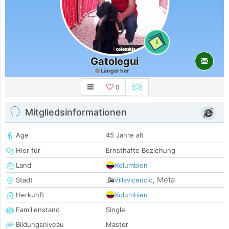
1
Gatolegui
Länger her
0
Mitgliedsinformationen
Age
45 Jahre alt
Hier für
Ernsthafte Beziehung
Land
Kolumbien
Meta
Stadt
Villavicencio
,
Herkunft
Kolumbien
Familienstand
Single
Bildungsniveau
Master