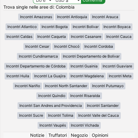
Trova single nelle aree di: Colombia
Incontri Amazonas
Incontri Antioquia
Incontri Arauca
Incontri Atlantico
Incontri Bogota
Incontri Bolívar
Incontri Boyaca
Incontri Caldas
Incontri Caqueta
Incontri Casanare
Incontri Cauca
Incontri Cesar
Incontri Chocó
Incontri Cordoba
Incontri Cundinamarca
Incontri Departamento de Bolívar
Incontri Departamento de Córdoba
Incontri Guainia
Incontri Guaviare
Incontri Huila
Incontri La Guajira
Incontri Magdalena
Incontri Meta
Incontri Nariño
Incontri North Santander
Incontri Putumayo
Incontri Quindio
Incontri Risaralda
Incontri San Andres and Providencia
Incontri Santander
Incontri Sucre
Incontri Tolima
Incontri Valle del Cauca
Incontri Vaupés
Incontri Vichada
Notizie
|
Truffatori
|
Negozio
|
Opinioni