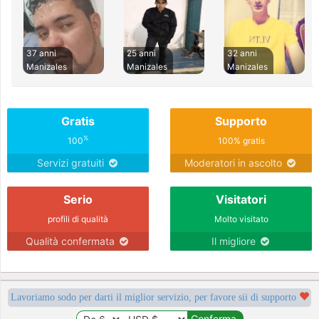
37 anni
25 anni
32 anni
Manizales
Manizales
Manizales
Gratis
Supporto
%
100
100% gratis
Servizi gratuiti
Moderatori in ascolto
Serio
Visitatori
profili di qualità
Molto visitato
Qualità confermata
Il migliore
Lavoriamo sodo per darti il miglior servizio, per favore sii di supporto