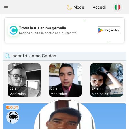
olombia
Citas
Toggle
Mode
Accedi
navigation
💖
Trova la tua anima gemella
💖
Scarica subito la nostra app di incontri!
💕
💕
Incontri Uomo Caldas
53 anni
37 anni
27 anni
Manizales
Manizales
Manizales
0.6/1