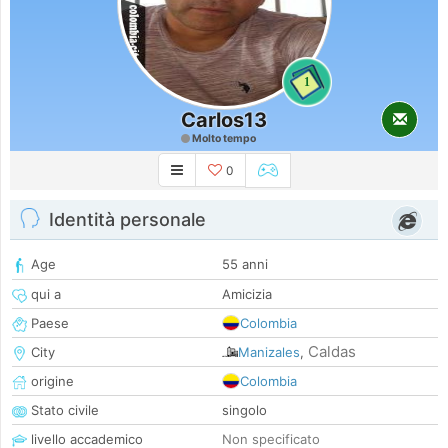
1
Carlos13
Molto tempo
0
Identità personale
Age
55 anni
qui a
Amicizia
Paese
Colombia
Caldas
City
Manizales
,
origine
Colombia
Stato civile
singolo
livello accademico
Non specificato