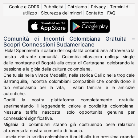
Cookie e GDPR
|
Pubblicità
|
Chi siamo
|
Privacy
|
Termini di
utilizzo
|
Sicurezza dei minori
|
Contatto
|
FAQ
Comunità di Incontri Colombiana Gratuita –
Scopri Connessioni Sudamericane
¡Hola! Sperimenta il calore dell'ospitalità colombiana attraverso la
nostra vibrante comunità. Colombia-citas.com collega single
dalle montagne di Bogotá alla costa di Cartagena, celebrando la
passione e la gioia della cultura colombiana.
Che tu sia nella vivace Medellín, nella storica Cali o nella tropicale
Barranquilla, incontra colombiani compatibili che condividono il
tuo entusiasmo per la vita, i valori familiari e le amicizie
autentiche.
Goditi la nostra piattaforma completamente gratuita
sperimentando il leggendario calore e cordialità colombiana.
Nessuna tariffa nascosta, solo opportunità genuine per
connessioni significative.
Migliaia di colombiani stanno già costruendo belle relazioni
attraverso la nostra comunità di fiducia.
Lascia che lo spirito colombiano ti guidi alla tua prossima grande