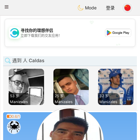
olombia
Citas
Toggle
Mode
登录
navigation
💖
寻找你的理想伴侣
💖
立即下载我们的交友应用！
💕
💕
遇到 人 Caldas
53 岁
25 岁
32 岁
Manizales
Manizales
Manizales
0.6/1