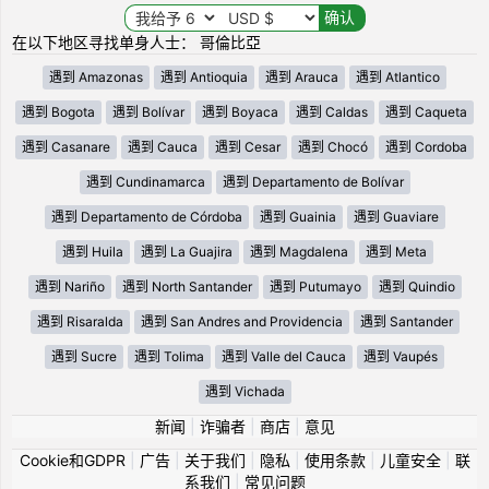
在以下地区寻找单身人士： 哥倫比亞
遇到 Amazonas
遇到 Antioquia
遇到 Arauca
遇到 Atlantico
遇到 Bogota
遇到 Bolívar
遇到 Boyaca
遇到 Caldas
遇到 Caqueta
遇到 Casanare
遇到 Cauca
遇到 Cesar
遇到 Chocó
遇到 Cordoba
遇到 Cundinamarca
遇到 Departamento de Bolívar
遇到 Departamento de Córdoba
遇到 Guainia
遇到 Guaviare
遇到 Huila
遇到 La Guajira
遇到 Magdalena
遇到 Meta
遇到 Nariño
遇到 North Santander
遇到 Putumayo
遇到 Quindio
遇到 Risaralda
遇到 San Andres and Providencia
遇到 Santander
遇到 Sucre
遇到 Tolima
遇到 Valle del Cauca
遇到 Vaupés
遇到 Vichada
新闻
|
诈骗者
|
商店
|
意见
Cookie和GDPR
|
广告
|
关于我们
|
隐私
|
使用条款
|
儿童安全
|
联
系我们
|
常见问题