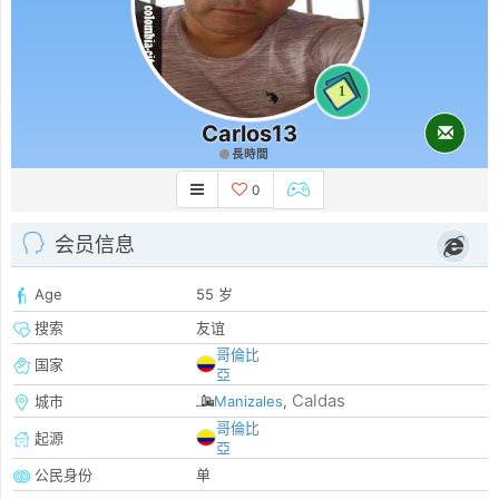
1
Carlos13
長時間
0
会员信息
Age
55 岁
搜索
友谊
哥倫比
国家
亞
Caldas
城市
Manizales
,
哥倫比
起源
亞
公民身份
单