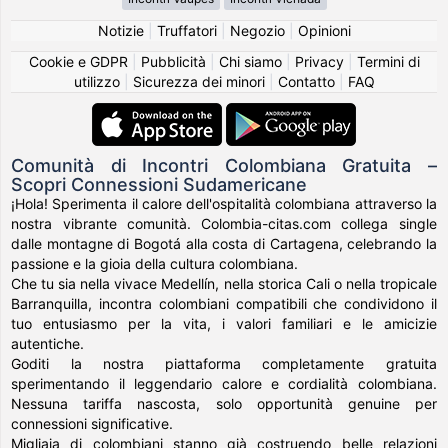
Notizie
|
Truffatori
|
Negozio
|
Opinioni
Cookie e GDPR
|
Pubblicità
|
Chi siamo
|
Privacy
|
Termini di
utilizzo
|
Sicurezza dei minori
|
Contatto
|
FAQ
Comunità di Incontri Colombiana Gratuita –
Scopri Connessioni Sudamericane
¡Hola! Sperimenta il calore dell'ospitalità colombiana attraverso la
nostra vibrante comunità. Colombia-citas.com collega single
dalle montagne di Bogotá alla costa di Cartagena, celebrando la
passione e la gioia della cultura colombiana.
Che tu sia nella vivace Medellín, nella storica Cali o nella tropicale
Barranquilla, incontra colombiani compatibili che condividono il
tuo entusiasmo per la vita, i valori familiari e le amicizie
autentiche.
Goditi la nostra piattaforma completamente gratuita
sperimentando il leggendario calore e cordialità colombiana.
Nessuna tariffa nascosta, solo opportunità genuine per
connessioni significative.
Migliaia di colombiani stanno già costruendo belle relazioni