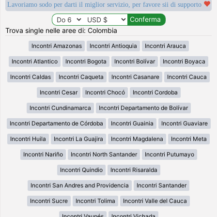
Lavoriamo sodo per darti il miglior servizio, per favore sii di supporto
Trova single nelle aree di: Colombia
Incontri Amazonas
Incontri Antioquia
Incontri Arauca
Incontri Atlantico
Incontri Bogota
Incontri Bolívar
Incontri Boyaca
Incontri Caldas
Incontri Caqueta
Incontri Casanare
Incontri Cauca
Incontri Cesar
Incontri Chocó
Incontri Cordoba
Incontri Cundinamarca
Incontri Departamento de Bolívar
Incontri Departamento de Córdoba
Incontri Guainia
Incontri Guaviare
Incontri Huila
Incontri La Guajira
Incontri Magdalena
Incontri Meta
Incontri Nariño
Incontri North Santander
Incontri Putumayo
Incontri Quindio
Incontri Risaralda
Incontri San Andres and Providencia
Incontri Santander
Incontri Sucre
Incontri Tolima
Incontri Valle del Cauca
Incontri Vaupés
Incontri Vichada