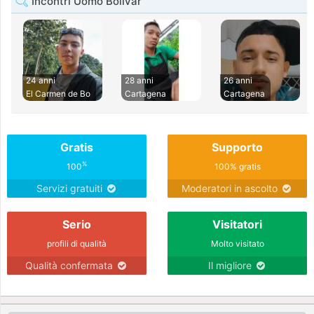
Incontri Uomo Bolivar
24 anni
28 anni
26 anni
El Carmen de Bo
Cartagena
Cartagena
Gratis
Supporto
%
100
100% gratis
Servizi gratuiti
Moderatori in ascolto
Serio
Visitatori
profili di qualità
Molto visitato
Qualità confermata
Il migliore