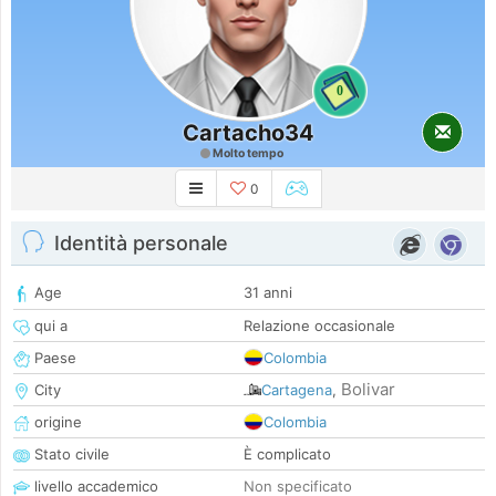
0
Cartacho34
Molto tempo
0
Identità personale
Age
31 anni
qui a
Relazione occasionale
Paese
Colombia
Bolivar
City
Cartagena
,
origine
Colombia
Stato civile
È complicato
livello accademico
Non specificato