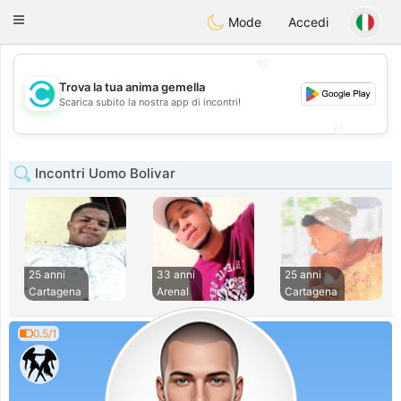
olombia
Citas
Toggle
Mode
Accedi
navigation
💖
Trova la tua anima gemella
💖
Scarica subito la nostra app di incontri!
💕
💕
Incontri Uomo Bolivar
25 anni
33 anni
25 anni
Cartagena
Arenal
Cartagena
0.5/1