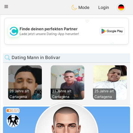
olombia
Citas
Toggle
Mode
Login
navigation
💖
Finde deinen perfekten Partner
💖
Lade jetzt unsere Dating-App herunter!
💕
💕
Dating Mann in Bolivar
26 Jahre alt
31 Jahre alt
25 Jahre alt
Cartagena
Cartagena
Cartagena
0.5/1