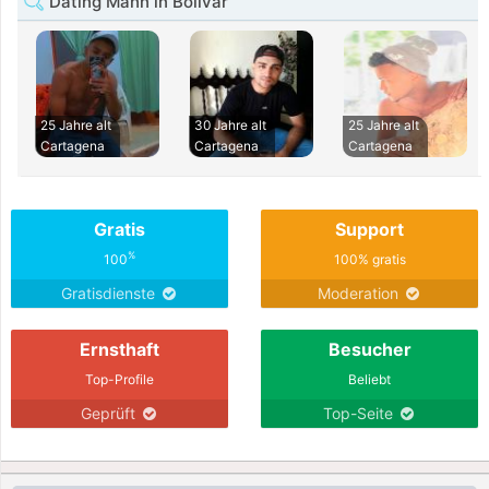
Dating Mann in Bolivar
25 Jahre alt
30 Jahre alt
25 Jahre alt
Cartagena
Cartagena
Cartagena
Gratis
Support
%
100
100% gratis
Gratisdienste
Moderation
Ernsthaft
Besucher
Top-Profile
Beliebt
Geprüft
Top-Seite