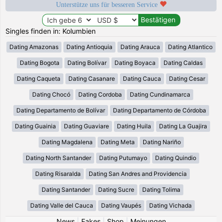
Unterstütze uns für besseren Service
Singles finden in: Kolumbien
Dating Amazonas
Dating Antioquia
Dating Arauca
Dating Atlantico
Dating Bogota
Dating Bolívar
Dating Boyaca
Dating Caldas
Dating Caqueta
Dating Casanare
Dating Cauca
Dating Cesar
Dating Chocó
Dating Cordoba
Dating Cundinamarca
Dating Departamento de Bolívar
Dating Departamento de Córdoba
Dating Guainia
Dating Guaviare
Dating Huila
Dating La Guajira
Dating Magdalena
Dating Meta
Dating Nariño
Dating North Santander
Dating Putumayo
Dating Quindio
Dating Risaralda
Dating San Andres and Providencia
Dating Santander
Dating Sucre
Dating Tolima
Dating Valle del Cauca
Dating Vaupés
Dating Vichada
News
|
Fakes
|
Shop
|
Meinungen