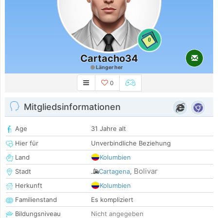
0
Cartacho34
Länger her
0
Mitgliedsinformationen
Age
31 Jahre alt
Hier für
Unverbindliche Beziehung
Land
Kolumbien
Bolivar
Stadt
Cartagena
,
Herkunft
Kolumbien
Familienstand
Es kompliziert
Bildungsniveau
Nicht angegeben