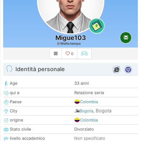
0
Migue103
Molto tempo
0
Identità personale
Age
33 anni
qui a
Relazione seria
Paese
Colombia
Bogota
City
Bogota
,
origine
Colombia
Stato civile
Divorziato
livello accademico
Non specificato