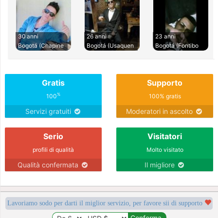
30 anni
26 anni
23 anni
Bogotá (Chapine
Bogotá (Usaquen
Bogotá (Fontibo
Gratis
Supporto
%
100
100% gratis
Servizi gratuiti
Moderatori in ascolto
Serio
Visitatori
profili di qualità
Molto visitato
Qualità confermata
Il migliore
Lavoriamo sodo per darti il miglior servizio, per favore sii di supporto