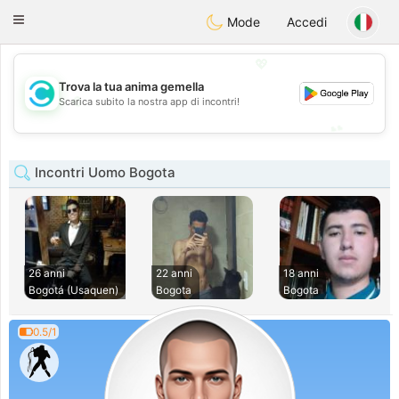
olombia
Citas
Toggle
Mode
Accedi
navigation
💖
Trova la tua anima gemella
💖
Scarica subito la nostra app di incontri!
💕
💕
Incontri Uomo Bogota
26 anni
22 anni
18 anni
Bogotá (Usaquen)
Bogota
Bogota
0.5/1