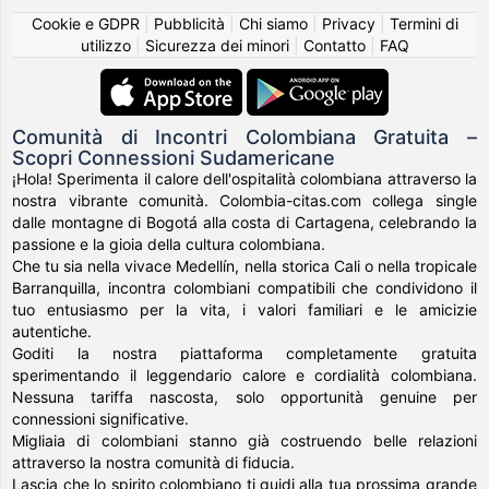
Cookie e GDPR
|
Pubblicità
|
Chi siamo
|
Privacy
|
Termini di
utilizzo
|
Sicurezza dei minori
|
Contatto
|
FAQ
Comunità di Incontri Colombiana Gratuita –
Scopri Connessioni Sudamericane
¡Hola! Sperimenta il calore dell'ospitalità colombiana attraverso la
nostra vibrante comunità. Colombia-citas.com collega single
dalle montagne di Bogotá alla costa di Cartagena, celebrando la
passione e la gioia della cultura colombiana.
Che tu sia nella vivace Medellín, nella storica Cali o nella tropicale
Barranquilla, incontra colombiani compatibili che condividono il
tuo entusiasmo per la vita, i valori familiari e le amicizie
autentiche.
Goditi la nostra piattaforma completamente gratuita
sperimentando il leggendario calore e cordialità colombiana.
Nessuna tariffa nascosta, solo opportunità genuine per
connessioni significative.
Migliaia di colombiani stanno già costruendo belle relazioni
attraverso la nostra comunità di fiducia.
Lascia che lo spirito colombiano ti guidi alla tua prossima grande