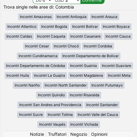
Trova single nelle aree di: Colombia
Incontri Amazonas
Incontri Antioquia
Incontri Arauca
Incontri Atlantico
Incontri Bogota
Incontri Bolívar
Incontri Boyaca
Incontri Caldas
Incontri Caqueta
Incontri Casanare
Incontri Cauca
Incontri Cesar
Incontri Chocó
Incontri Cordoba
Incontri Cundinamarca
Incontri Departamento de Bolívar
Incontri Departamento de Córdoba
Incontri Guainia
Incontri Guaviare
Incontri Huila
Incontri La Guajira
Incontri Magdalena
Incontri Meta
Incontri Nariño
Incontri North Santander
Incontri Putumayo
Incontri Quindio
Incontri Risaralda
Incontri San Andres and Providencia
Incontri Santander
Incontri Sucre
Incontri Tolima
Incontri Valle del Cauca
Incontri Vaupés
Incontri Vichada
Notizie
|
Truffatori
|
Negozio
|
Opinioni