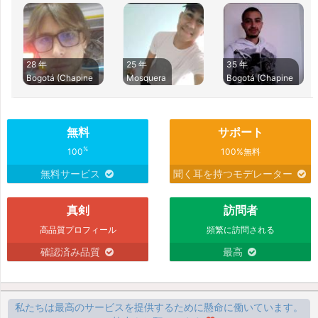
28 年
25 年
35 年
Bogotá (Chapine
Mosquera
Bogotá (Chapine
無料
サポート
%
100
100%無料
無料サービス
聞く耳を持つモデレーター
真剣
訪問者
高品質プロフィール
頻繁に訪問される
確認済み品質
最高
私たちは最高のサービスを提供するために懸命に働いています。