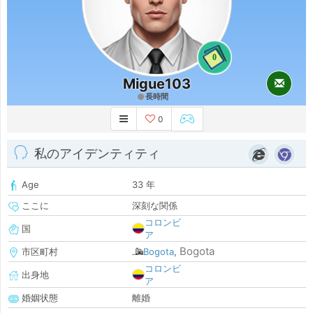
0
Migue103
長時間
0
私のアイデンティティ
Age
33 年
ここに
深刻な関係
コロンビ
国
ア
Bogota
市区町村
Bogota
,
コロンビ
出身地
ア
婚姻状態
離婚