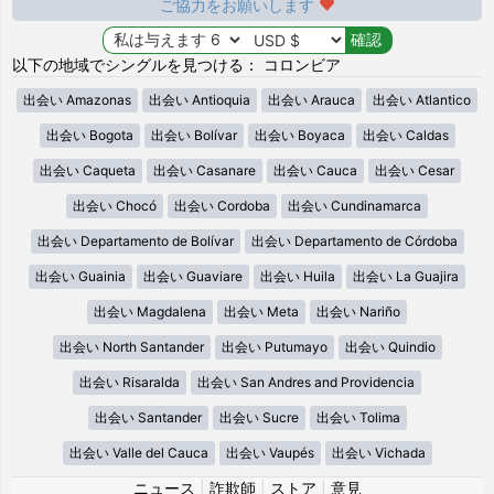
ご協力をお願いします
以下の地域でシングルを見つける： コロンビア
出会い Amazonas
出会い Antioquia
出会い Arauca
出会い Atlantico
出会い Bogota
出会い Bolívar
出会い Boyaca
出会い Caldas
出会い Caqueta
出会い Casanare
出会い Cauca
出会い Cesar
出会い Chocó
出会い Cordoba
出会い Cundinamarca
出会い Departamento de Bolívar
出会い Departamento de Córdoba
出会い Guainia
出会い Guaviare
出会い Huila
出会い La Guajira
出会い Magdalena
出会い Meta
出会い Nariño
出会い North Santander
出会い Putumayo
出会い Quindio
出会い Risaralda
出会い San Andres and Providencia
出会い Santander
出会い Sucre
出会い Tolima
出会い Valle del Cauca
出会い Vaupés
出会い Vichada
ニュース
|
詐欺師
|
ストア
|
意見