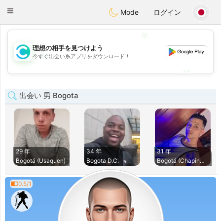
olombia
Citas
Toggle
Mode
ログイン
navigation
💖
理想の相手を見つけよう
💖
今すぐ出会い系アプリをダウンロード！
💕
💕
出会い 男 Bogota
29 年
34 年
31 年
Bogotá (Usaquen)
Bogota D.C.
Bogotá (Chapinero)
0.5/1