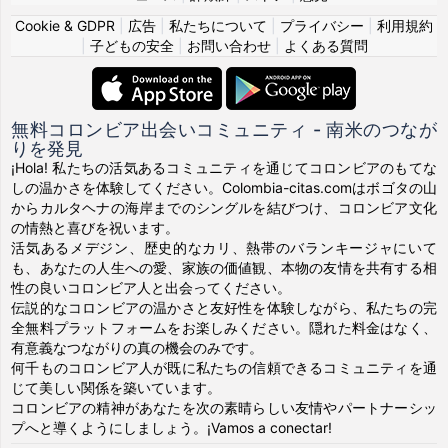
Cookie & GDPR
|
広告
|
私たちについて
|
プライバシー
|
利用規約
|
子どもの安全
|
お問い合わせ
|
よくある質問
無料コロンビア出会いコミュニティ - 南米のつなが
りを発見
¡Hola! 私たちの活気あるコミュニティを通じてコロンビアのもてな
しの温かさを体験してください。Colombia-citas.comはボゴタの山
からカルタヘナの海岸までのシングルを結びつけ、コロンビア文化
の情熱と喜びを祝います。
活気あるメデジン、歴史的なカリ、熱帯のバランキージャにいて
も、あなたの人生への愛、家族の価値観、本物の友情を共有する相
性の良いコロンビア人と出会ってください。
伝説的なコロンビアの温かさと友好性を体験しながら、私たちの完
全無料プラットフォームをお楽しみください。隠れた料金はなく、
有意義なつながりの真の機会のみです。
何千ものコロンビア人が既に私たちの信頼できるコミュニティを通
じて美しい関係を築いています。
コロンビアの精神があなたを次の素晴らしい友情やパートナーシッ
プへと導くようにしましょう。¡Vamos a conectar!