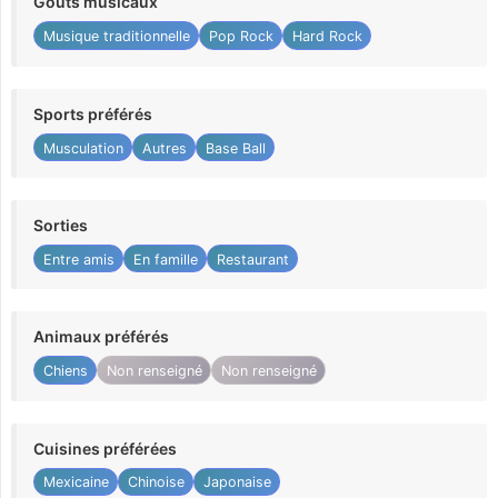
Goûts musicaux
Musique traditionnelle
Pop Rock
Hard Rock
Sports préférés
Musculation
Autres
Base Ball
Sorties
Entre amis
En famille
Restaurant
Animaux préférés
Chiens
Non renseigné
Non renseigné
Cuisines préférées
Mexicaine
Chinoise
Japonaise