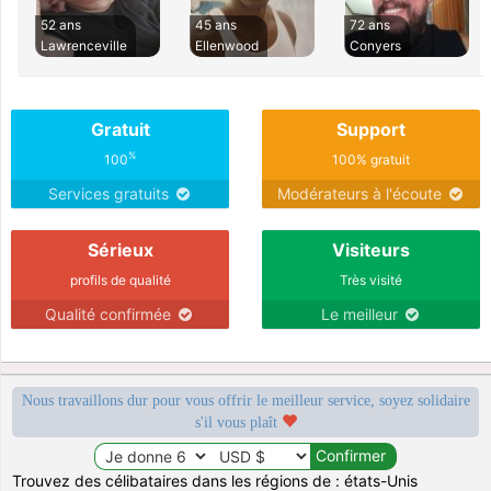
52 ans
45 ans
72 ans
Lawrenceville
Ellenwood
Conyers
Gratuit
Support
%
100
100% gratuit
Services gratuits
Modérateurs à l'écoute
Sérieux
Visiteurs
profils de qualité
Très visité
Qualité confirmée
Le meilleur
Nous travaillons dur pour vous offrir le meilleur service, soyez solidaire
s'il vous plaît
Trouvez des célibataires dans les régions de : états-Unis