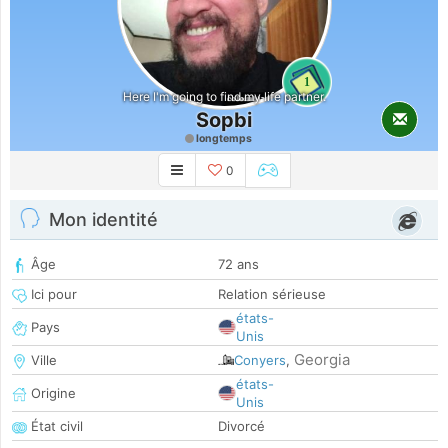
1
Here I'm going to find my life partner.
Sopbi
longtemps
0
Mon identité
Âge
72 ans
Ici pour
Relation sérieuse
états-
Pays
Unis
Georgia
Ville
Conyers
,
états-
Origine
Unis
État civil
Divorcé