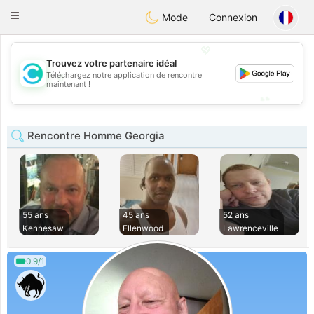
olombia
Citas
Toggle
Mode
Connexion
navigation
💖
Trouvez votre partenaire idéal
💖
Téléchargez notre application de rencontre
maintenant !
💕
💕
Rencontre Homme Georgia
55 ans
45 ans
52 ans
Kennesaw
Ellenwood
Lawrenceville
0.9/1