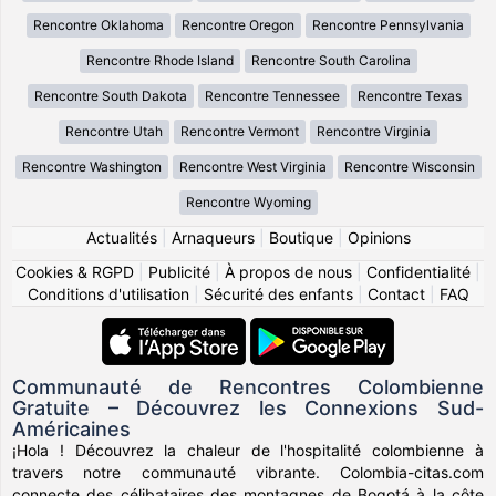
Rencontre Oklahoma
Rencontre Oregon
Rencontre Pennsylvania
Rencontre Rhode Island
Rencontre South Carolina
Rencontre South Dakota
Rencontre Tennessee
Rencontre Texas
Rencontre Utah
Rencontre Vermont
Rencontre Virginia
Rencontre Washington
Rencontre West Virginia
Rencontre Wisconsin
Rencontre Wyoming
Actualités
|
Arnaqueurs
|
Boutique
|
Opinions
Cookies & RGPD
|
Publicité
|
À propos de nous
|
Confidentialité
|
Conditions d'utilisation
|
Sécurité des enfants
|
Contact
|
FAQ
Communauté de Rencontres Colombienne
Gratuite – Découvrez les Connexions Sud-
Américaines
¡Hola ! Découvrez la chaleur de l'hospitalité colombienne à
travers notre communauté vibrante. Colombia-citas.com
connecte des célibataires des montagnes de Bogotá à la côte