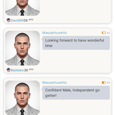
ans
David69
56
Massachusetts
0.2
Looking forward to have wonderful
time
ans
Baddate
36
Massachusetts
0.5
Confident Male, Independent go
getter!