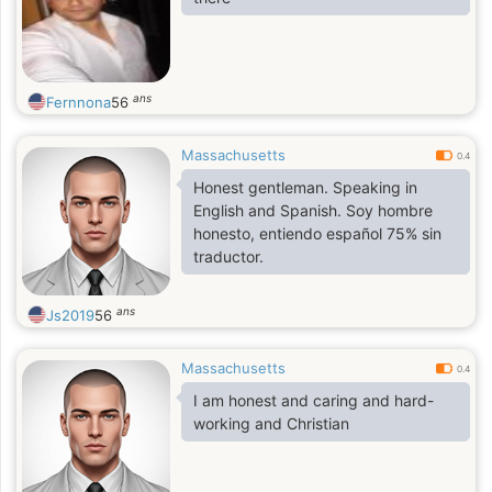
ans
Fernnona
56
Massachusetts
0.4
Honest gentleman. Speaking in
English and Spanish. Soy hombre
honesto, entiendo español 75% sin
traductor.
ans
Js2019
56
Massachusetts
0.4
I am honest and caring and hard-
working and Christian