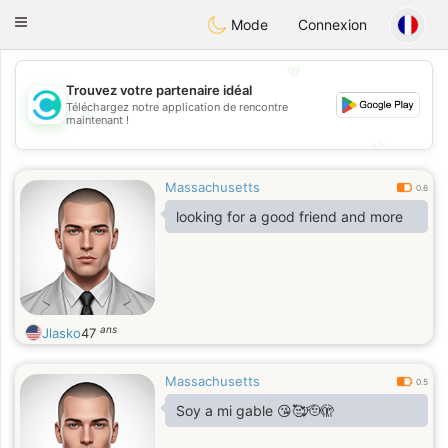
olombia
Citas
Toggle
Mode
Connexion
navigation
💖
Trouvez votre partenaire idéal
Téléchargez notre application de rencontre
💖
maintenant !
💕
💕
Massachusetts
0.6
looking for a good friend and more
ans
Jlasko
47
Massachusetts
0.5
Soy a mi gable 😘🥰🫡🫣