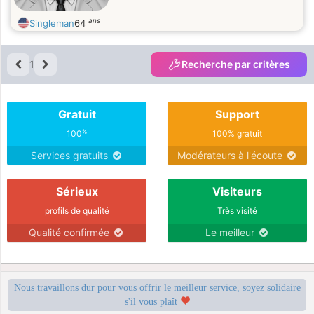
ans
Singleman
64
1
Recherche par critères
Gratuit
Support
%
100
100% gratuit
Services gratuits
Modérateurs à l'écoute
Sérieux
Visiteurs
profils de qualité
Très visité
Qualité confirmée
Le meilleur
Nous travaillons dur pour vous offrir le meilleur service, soyez solidaire
s'il vous plaît