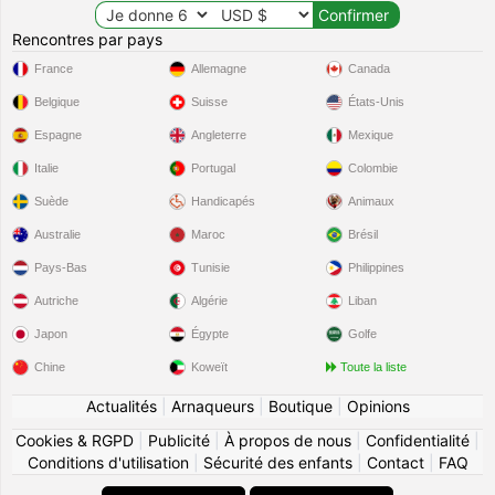
Rencontres par pays
France
Allemagne
Canada
Belgique
Suisse
États-Unis
Espagne
Angleterre
Mexique
Italie
Portugal
Colombie
Suède
Handicapés
Animaux
Australie
Maroc
Brésil
Pays-Bas
Tunisie
Philippines
Autriche
Algérie
Liban
Japon
Égypte
Golfe
Chine
Koweït
Toute la liste
Actualités
|
Arnaqueurs
|
Boutique
|
Opinions
Cookies & RGPD
|
Publicité
|
À propos de nous
|
Confidentialité
|
Conditions d'utilisation
|
Sécurité des enfants
|
Contact
|
FAQ