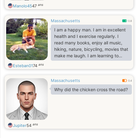
ans
Manolo45
47
Massachusetts
0.8
I am a happy man. I am in excellent
health and I exercise regularly. I
read many books, enjoy all music,
hiking, nature, bicycling, movies that
make me laugh. I am learning to
speak Spanish and wish to live in
ans
Esteban01
74
Colombia. Will you teach me to
dance Salsa?
Massachusetts
0.4
Why did the chicken cross the road?
ans
Jupiter
54