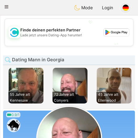
olombia
Citas
Toggle
Mode
Login
navigation
💖
Finde deinen perfekten Partner
💖
Lade jetzt unsere Dating-App herunter!
💕
💕
Dating Mann in Georgia
55 Jahre alt
72 Jahre alt
45 Jahre alt
Kennesaw
Conyers
Ellenwood
0.9/1