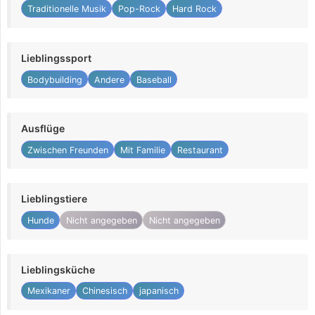
Traditionelle Musik
Pop-Rock
Hard Rock
Lieblingssport
Bodybuilding
Andere
Baseball
Ausflüge
Zwischen Freunden
Mit Familie
Restaurant
Lieblingstiere
Hunde
Nicht angegeben
Nicht angegeben
Lieblingsküche
Mexikaner
Chinesisch
japanisch