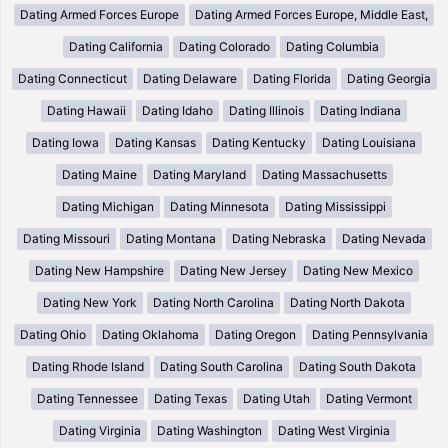
Dating Armed Forces Europe
Dating Armed Forces Europe, Middle East,
Dating California
Dating Colorado
Dating Columbia
Dating Connecticut
Dating Delaware
Dating Florida
Dating Georgia
Dating Hawaii
Dating Idaho
Dating Illinois
Dating Indiana
Dating Iowa
Dating Kansas
Dating Kentucky
Dating Louisiana
Dating Maine
Dating Maryland
Dating Massachusetts
Dating Michigan
Dating Minnesota
Dating Mississippi
Dating Missouri
Dating Montana
Dating Nebraska
Dating Nevada
Dating New Hampshire
Dating New Jersey
Dating New Mexico
Dating New York
Dating North Carolina
Dating North Dakota
Dating Ohio
Dating Oklahoma
Dating Oregon
Dating Pennsylvania
Dating Rhode Island
Dating South Carolina
Dating South Dakota
Dating Tennessee
Dating Texas
Dating Utah
Dating Vermont
Dating Virginia
Dating Washington
Dating West Virginia