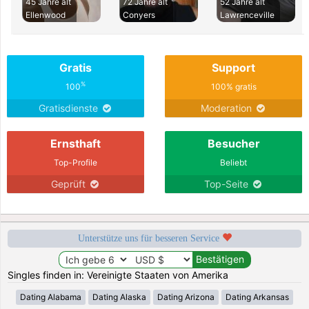
45 Jahre alt
72 Jahre alt
52 Jahre alt
Ellenwood
Conyers
Lawrenceville
Gratis
Support
%
100
100% gratis
Gratisdienste
Moderation
Ernsthaft
Besucher
Top-Profile
Beliebt
Geprüft
Top-Seite
Unterstütze uns für besseren Service
Singles finden in: Vereinigte Staaten von Amerika
Dating Alabama
Dating Alaska
Dating Arizona
Dating Arkansas