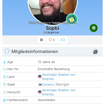
1
Here I'm going to find my life partner.
Sopbi
Länger her
0
Mitgliedsinformationen
Age
72 Jahre alt
Hier für
Ernsthafte Beziehung
Vereinigte Staaten von
Land
Amerika
Georgia
Stadt
Conyers
,
Vereinigte Staaten von
Herkunft
Amerika
Familienstand
Geschieden