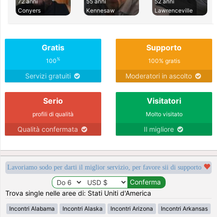
72 anni
55 anni
52 anni
Conyers
Kennesaw
Lawrenceville
Gratis
Supporto
%
100
100% gratis
Servizi gratuiti
Moderatori in ascolto
Serio
Visitatori
profili di qualità
Molto visitato
Qualità confermata
Il migliore
Lavoriamo sodo per darti il miglior servizio, per favore sii di supporto
Trova single nelle aree di: Stati Uniti d'America
Incontri Alabama
Incontri Alaska
Incontri Arizona
Incontri Arkansas