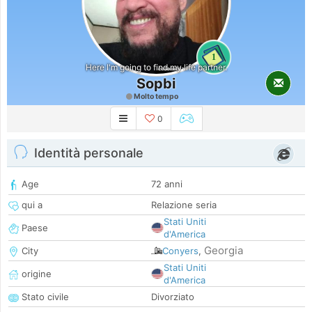
1
Here I'm going to find my life partner.
Sopbi
Molto tempo
0
Identità personale
Age
72 anni
qui a
Relazione seria
Stati Uniti
Paese
d'America
Georgia
City
Conyers
,
Stati Uniti
origine
d'America
Stato civile
Divorziato