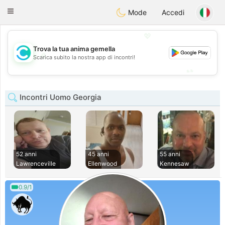
olombia
Citas
Toggle
Mode
Accedi
navigation
💖
Trova la tua anima gemella
💖
Scarica subito la nostra app di incontri!
💕
💕
Incontri Uomo Georgia
52 anni
45 anni
55 anni
Lawrenceville
Ellenwood
Kennesaw
0.9/1