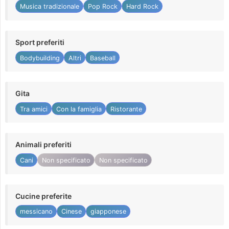
Musica tradizionale
Pop Rock
Hard Rock
Sport preferiti
Bodybuilding
Altri
Baseball
Gita
Tra amici
Con la famiglia
Ristorante
Animali preferiti
Cani
Non specificato
Non specificato
Cucine preferite
messicano
Cinese
giapponese