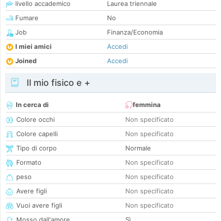
livello accademico
Laurea triennale
Fumare
No
Job
Finanza/Economia
I miei amici
Accedi
Joined
Accedi
Il mio fisico e +
In cerca di
femmina
Colore occhi
Non specificato
Colore capelli
Non specificato
Tipo di corpo
Normale
Formato
Non specificato
peso
Non specificato
Avere figli
Non specificato
Vuoi avere figli
Non specificato
Mosso dall'amore
Sì