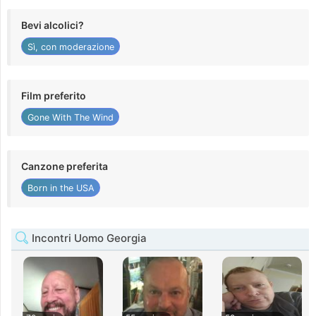
Bevi alcolici?
Sì, con moderazione
Film preferito
Gone With The Wind
Canzone preferita
Born in the USA
Incontri Uomo Georgia