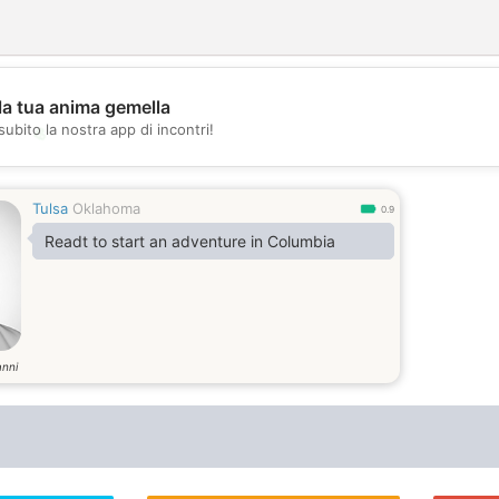
la tua anima gemella
subito la nostra app di incontri!
💖
💕
Tulsa
Oklahoma
0.9
Readt to start an adventure in Columbia
anni