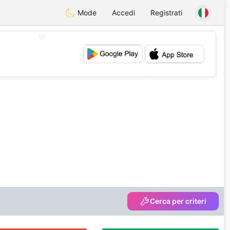
Mode
Accedi
Registrati
💖
💕
Cerca per criteri