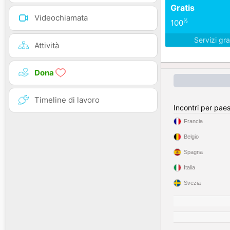
Gratis
Videochiamata
%
100
Servizi gra
Attività
Dona
Timeline di lavoro
Incontri per pae
Francia
Belgio
Spagna
Italia
Svezia