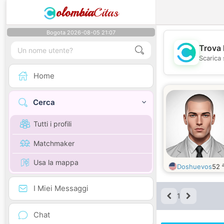
olombia
Citas
Bogota 2026-08-05 21:07
Trova 
Scarica 
Home
Cerca
Tutti i profili
Matchmaker
Usa la mappa
Doshuevos
52
I Miei Messaggi
1
Chat