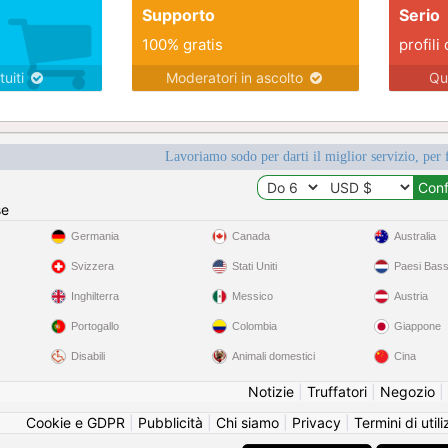
Supporto
Serio
100% gratis
profili 
tuiti
Moderatori in ascolto
Qu
Lavoriamo sodo per darti il miglior servizio, per 
se
Germania
Canada
Australia
Svizzera
Stati Uniti
Paesi Bass
Inghilterra
Messico
Austria
Portogallo
Colombia
Giappone
Disabili
Animali domestici
Cina
Notizie
|
Truffatori
|
Negozio
|
Cookie e GDPR
|
Pubblicità
|
Chi siamo
|
Privacy
|
Termini di util