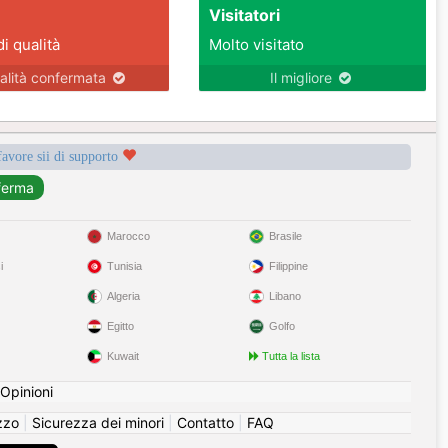
Visitatori
di qualità
Molto visitato
alità confermata
Il migliore
favore sii di supporto
Marocco
Brasile
i
Tunisia
Filippine
Algeria
Libano
Egitto
Golfo
Kuwait
Tutta la lista
Opinioni
izzo
|
Sicurezza dei minori
|
Contatto
|
FAQ