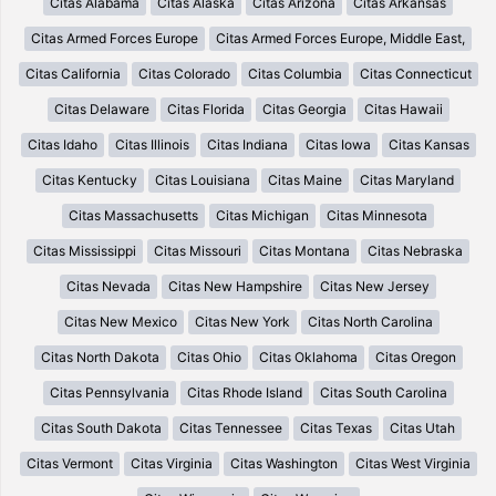
Citas Alabama
Citas Alaska
Citas Arizona
Citas Arkansas
Citas Armed Forces Europe
Citas Armed Forces Europe, Middle East,
Citas California
Citas Colorado
Citas Columbia
Citas Connecticut
Citas Delaware
Citas Florida
Citas Georgia
Citas Hawaii
Citas Idaho
Citas Illinois
Citas Indiana
Citas Iowa
Citas Kansas
Citas Kentucky
Citas Louisiana
Citas Maine
Citas Maryland
Citas Massachusetts
Citas Michigan
Citas Minnesota
Citas Mississippi
Citas Missouri
Citas Montana
Citas Nebraska
Citas Nevada
Citas New Hampshire
Citas New Jersey
Citas New Mexico
Citas New York
Citas North Carolina
Citas North Dakota
Citas Ohio
Citas Oklahoma
Citas Oregon
Citas Pennsylvania
Citas Rhode Island
Citas South Carolina
Citas South Dakota
Citas Tennessee
Citas Texas
Citas Utah
Citas Vermont
Citas Virginia
Citas Washington
Citas West Virginia