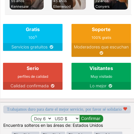
55 años
45 años
72 años
Kennesaw
Ellenwood
Conyers
Gratis
Soporte
%
100
100% gratis
Servicios gratuitos
Moderadores que escuchan
Serio
Visitantes
perfiles de calidad
Muy visitado
Calidad confirmada
Lo mejor
Trabajamos duro para darte el mejor servicio, por favor sé solidario
Encuentra solteros en las áreas de: Estados Unidos