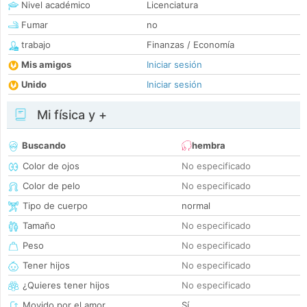
Nivel académico
Licenciatura
Fumar
no
trabajo
Finanzas / Economía
Mis amigos
Iniciar sesión
Unido
Iniciar sesión
Mi física y +
Buscando
hembra
Color de ojos
No especificado
Color de pelo
No especificado
Tipo de cuerpo
normal
Tamaño
No especificado
Peso
No especificado
Tener hijos
No especificado
¿Quieres tener hijos
No especificado
Movido por el amor
Sí