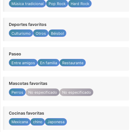
Música tradicional
Pop Rock
Hard Rock
Deportes favoritos
Culturismo
Otros
Béisbol
Paseo
Entre amigos
En familia
Restaurante
Mascotas favoritas
Perros
No especificado
No especificado
Cocinas favoritas
Mexicana
chino
Japonesa