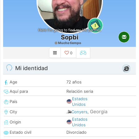
1
Here I'm going to find my life partner.
Sopbi
Mucho tiempo
0
Mi identidad
Age
72 años
Aquí para
Relación seria
Estados
País
Unidos
Georgia
City
Conyers
,
Estados
Origin
Unidos
Estado civil
Divorciado