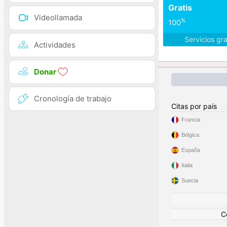
Gratis
Videollamada
%
100
Servicios gr
Actividades
Donar
Cronología de trabajo
Citas por país
Francia
Bélgica
España
Italia
Suecia
C