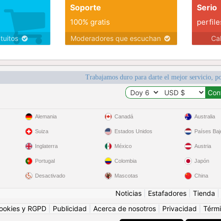
Soporte
Serio
100% gratis
perfile
atuitos
Moderadores que escuchan
Ca
Trabajamos duro para darte el mejor servicio, po
Alemania
Canadá
Australia
Suiza
Estados Unidos
Países Baj
Inglaterra
México
Austria
Portugal
Colombia
Japón
Desactivado
Mascotas
China
Noticias
|
Estafadores
|
Tienda
ookies y RGPD
|
Publicidad
|
Acerca de nosotros
|
Privacidad
|
Térmi