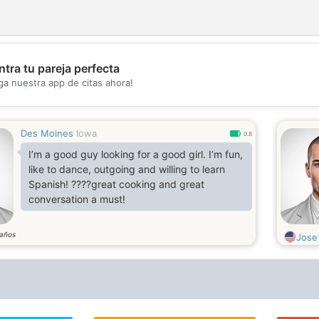
tra tu pareja perfecta
ga nuestra app de citas ahora!
💖
💕
Des Moines
Iowa
0.8
I’m a good guy looking for a good girl. I’m fun,
like to dance, outgoing and willing to learn
Spanish! ????great cooking and great
conversation a must!
años
Jose