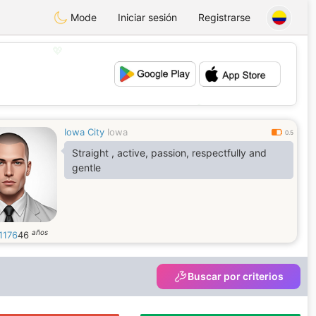
Mode
Iniciar sesión
Registrarse
💖
💕
Iowa City
Iowa
0.5
Straight , active, passion, respectfully and
gentle
años
1176
46
Buscar por criterios