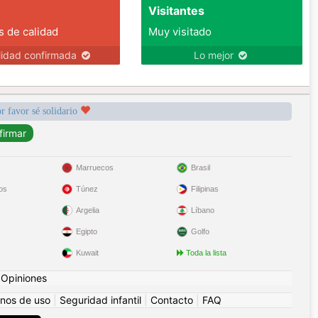
Visitantes
s de calidad
Muy visitado
lidad confirmada
Lo mejor
r favor sé solidario
Marruecos
Brasil
os
Túnez
Filipinas
Argelia
Líbano
Egipto
Golfo
Kuwait
Toda la lista
|
Opiniones
nos de uso
|
Seguridad infantil
|
Contacto
|
FAQ