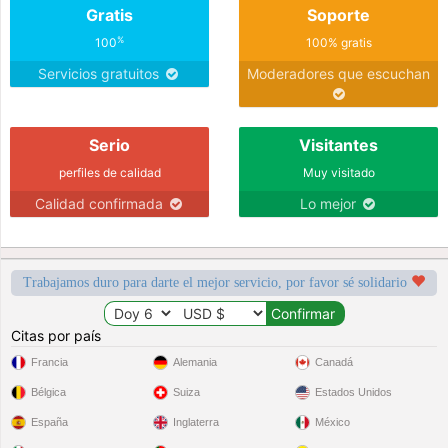
Gratis
Soporte
%
100
100% gratis
Servicios gratuitos
Moderadores que escuchan
Serio
Visitantes
perfiles de calidad
Muy visitado
Calidad confirmada
Lo mejor
Trabajamos duro para darte el mejor servicio, por favor sé solidario
Citas por país
Francia
Alemania
Canadá
Bélgica
Suiza
Estados Unidos
España
Inglaterra
México