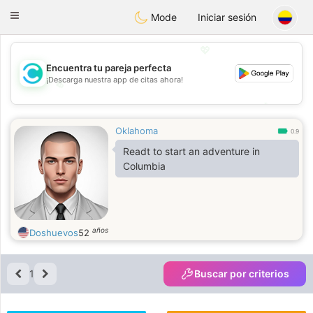
olombia
Citas
Toggle
Mode
Iniciar sesión
navigation
💖
Encuentra tu pareja perfecta
¡Descarga nuestra app de citas ahora!
💖
💕
💕
Oklahoma
0.9
Readt to start an adventure in
Columbia
años
Doshuevos
52
1
Buscar por criterios