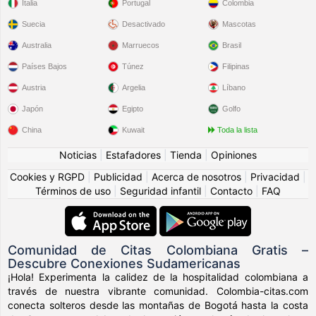
Italia
Portugal
Colombia
Suecia
Desactivado
Mascotas
Australia
Marruecos
Brasil
Países Bajos
Túnez
Filipinas
Austria
Argelia
Líbano
Japón
Egipto
Golfo
China
Kuwait
Toda la lista
Noticias
|
Estafadores
|
Tienda
|
Opiniones
Cookies y RGPD
|
Publicidad
|
Acerca de nosotros
|
Privacidad
|
Términos de uso
|
Seguridad infantil
|
Contacto
|
FAQ
Comunidad de Citas Colombiana Gratis –
Descubre Conexiones Sudamericanas
¡Hola! Experimenta la calidez de la hospitalidad colombiana a
través de nuestra vibrante comunidad. Colombia-citas.com
conecta solteros desde las montañas de Bogotá hasta la costa