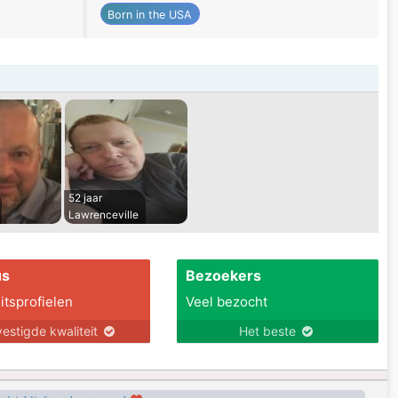
Born in the USA
52 jaar
Lawrenceville
us
Bezoekers
itsprofielen
Veel bezocht
estigde kwaliteit
Het beste