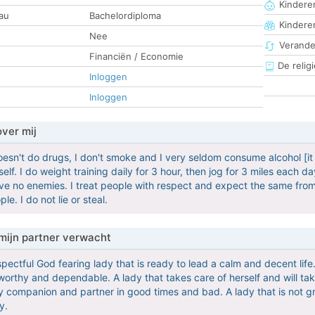
Kinderen
au
Bachelordiploma
Kindere
Nee
Verander
Financiën / Economie
De religi
Inloggen
Inloggen
over mij
oesn't do drugs, I don't smoke and I very seldom consume alcohol [it 
lf. I do weight training daily for 3 hour, then jog for 3 miles each day
ve no enemies. I treat people with respect and expect the same fro
le. I do not lie or steal.
mijn partner verwacht
spectful God fearing lady that is ready to lead a calm and decent life.
tworthy and dependable. A lady that takes care of herself and will ta
 companion and partner in good times and bad. A lady that is not gre
y.