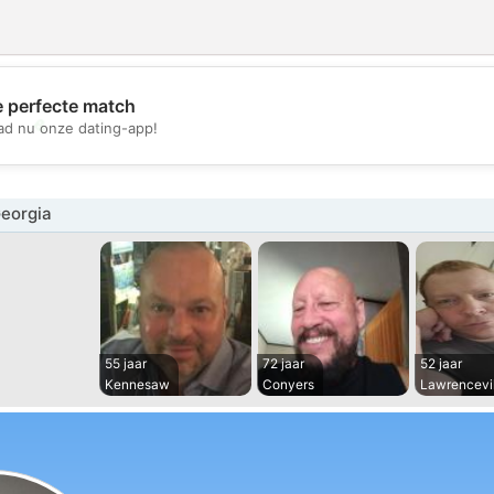
e perfecte match
💖
d nu onze dating-app!
💕
eorgia
55 jaar
72 jaar
52 jaar
Kennesaw
Conyers
Lawrencevil