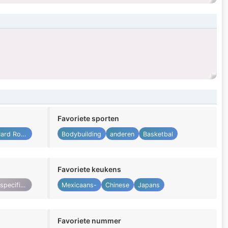
Favoriete sporten
Hard Rock
Bodybuilding
anderen
Basketbal
Favoriete keukens
Niet gespecificeerd
Mexicaans-
Chinese
Japans
Favoriete nummer