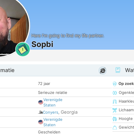
Here I'm going to find my life partner.
Sopbi
1
rmatie
Wat
72 jaar
Op zoek
Serieuze relatie
Ogenkle
Verenigde
Haarkle
Staten
Lichaam
Georgia
Conyers
,
Hoogte
Verenigde
Staten
Gewich
Gescheiden