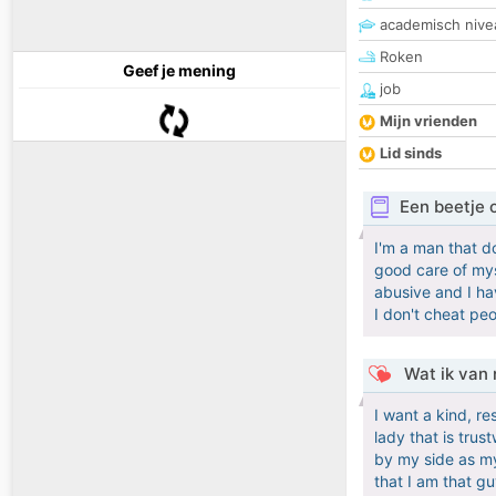
academisch nive
Roken
Geef je mening
job
Mijn vrienden
Lid sinds
Een beetje 
I'm a man that d
good care of myse
abusive and I ha
I don't cheat peop
Wat ik van 
I want a kind, re
lady that is trus
by my side as my
that I am that gu