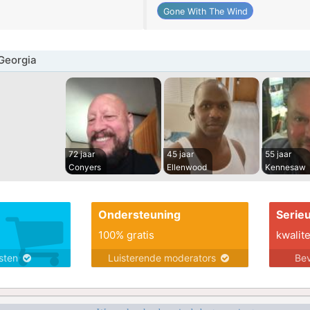
Gone With The Wind
Georgia
72 jaar
45 jaar
55 jaar
Conyers
Ellenwood
Kennesaw
Ondersteuning
Serie
100% gratis
kwalite
nsten
Luisterende moderators
Bev