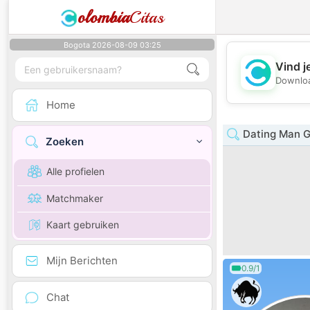
olombia
Citas
Bogota 2026-08-09 03:25
Vind j
Downloa
Home
Dating Man G
Zoeken
Alle profielen
Matchmaker
Kaart gebruiken
Mijn Berichten
0.9/1
Chat