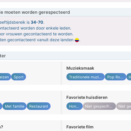
 die moeten worden gerespecteerd
eeftijdsbereik is
34-70
.
contacteerd worden door enkele leden.
door vrouwen gecontacteerd te worden.
orden gecontacteerd vanuit deze landen
.
ter
Muzieksmaak
eizen
Sport
Traditionele muziek
Pop Rock
Favoriete huisdieren
Met familie
Restaurant
Honden
Niet gespecificeerd
n?
Favoriete film