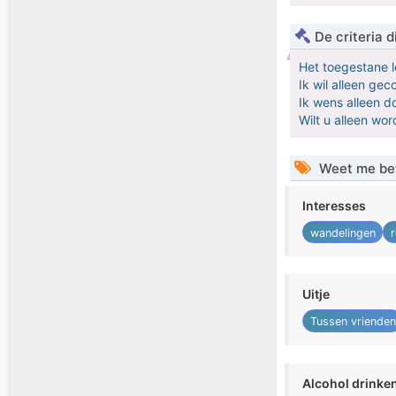
De criteria
Het toegestane l
Ik wil alleen ge
Ik wens alleen 
Wilt u alleen w
Weet me be
Interesses
wandelingen
r
Uitje
Tussen vrienden
Alcohol drinke