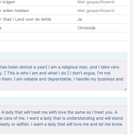
 krijgen
Niet gespecificeerd
n willen hebben
Niet gespecificeerd
 Stad / Land voor de liefde
Ja
e
Christelijk
has been almost a year] I am a religious man, and I take very
. [ This is who I am and what I do ] I don't argue, I'm not
m them. I am reliable and dependable. I handle my business and
 A lady that will treat me with love the same as I treat you. A
ke care of me. I want a lady that is understanding and will stand
edy or selfish. I want a lady that will love me and let me know