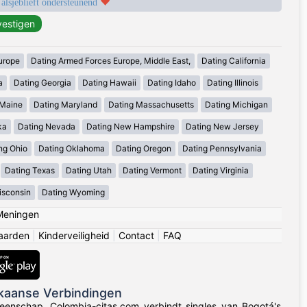
 alsjeblieft ondersteunend
urope
Dating Armed Forces Europe, Middle East,
Dating California
a
Dating Georgia
Dating Hawaii
Dating Idaho
Dating Illinois
 Maine
Dating Maryland
Dating Massachusetts
Dating Michigan
ka
Dating Nevada
Dating New Hampshire
Dating New Jersey
ng Ohio
Dating Oklahoma
Dating Oregon
Dating Pennsylvania
Dating Texas
Dating Utah
Dating Vermont
Dating Virginia
isconsin
Dating Wyoming
Meningen
aarden
|
Kinderveiligheid
|
Contact
|
FAQ
kaanse Verbindingen
eenschap. Colombia-citas.com verbindt singles van Bogotá's