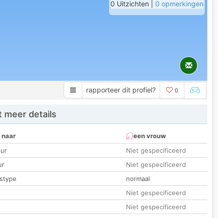
0 Uitzichten |
0 opmerkingen
rapporteer dit profiel?
0
 meer details
 naar
een vrouw
ur
Niet gespecificeerd
ur
Niet gespecificeerd
stype
normaal
Niet gespecificeerd
t
Niet gespecificeerd