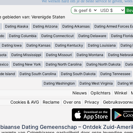
We werken hard om je de beste service te geven, wees
de gebieden van: Verenigde Staten
a
Dating Alaska
Dating Arizona
Dating Arkansas
Dating Armed Forces E
ado
Dating Columbia
Dating Connecticut
Dating Delaware
Dating Florid
Dating Iowa
Dating Kansas
Dating Kentucky
Dating Louisiana
Dating
sota
Dating Mississippi
Dating Missouri
Dating Montana
Dating Nebras
exico
Dating New York
Dating North Carolina
Dating North Dakota
Dati
de Island
Dating South Carolina
Dating South Dakota
Dating Tennessee
Dating Washington
Dating West Virginia
Dating W
Nieuws
|
Oplichters
|
Winkel
|
Cookies & AVG
|
Reclame
|
Over ons
|
Privacy
|
Gebruiksvoorw
mbiaanse Dating Gemeenschap – Ontdek Zuid-Ameri
e warmte van Colombiaanse gastvrijheid door onze levendige gem