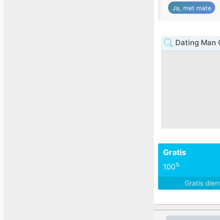
Ja, met mate
Dating Man 
Gratis
%
100
Gratis die