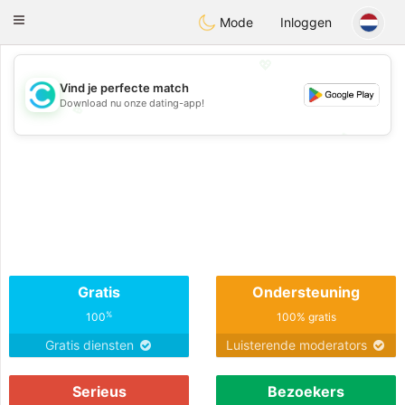
olombia
Citas
Toggle
Mode
Inloggen
navigation
💖
Vind je perfecte match
Download nu onze dating-app!
💖
💕
💕
Gratis
Ondersteuning
%
100
100% gratis
Gratis diensten
Luisterende moderators
Serieus
Bezoekers