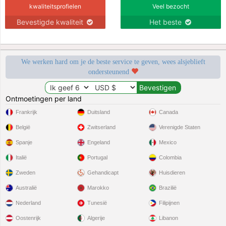
kwaliteitsprofielen
Veel bezocht
Bevestigde kwaliteit
Het beste
We werken hard om je de beste service te geven, wees alsjeblieft
ondersteunend
Ontmoetingen per land
Frankrijk
Duitsland
Canada
België
Zwitserland
Verenigde Staten
Spanje
Engeland
Mexico
Italië
Portugal
Colombia
Zweden
Gehandicapt
Huisdieren
Australië
Marokko
Brazilië
Nederland
Tunesië
Filipijnen
Oostenrijk
Algerije
Libanon