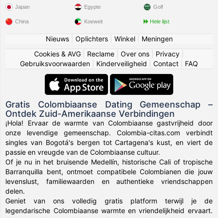
Japan
Egypte
Golf
China
Koeweit
Hele lijst
Nieuws
|
Oplichters
|
Winkel
|
Meningen
Cookies & AVG
|
Reclame
|
Over ons
|
Privacy
|
Gebruiksvoorwaarden
|
Kinderveiligheid
|
Contact
|
FAQ
Gratis Colombiaanse Dating Gemeenschap –
Ontdek Zuid-Amerikaanse Verbindingen
¡Hola! Ervaar de warmte van Colombiaanse gastvrijheid door
onze levendige gemeenschap. Colombia-citas.com verbindt
singles van Bogotá's bergen tot Cartagena's kust, en viert de
passie en vreugde van de Colombiaanse cultuur.
Of je nu in het bruisende Medellín, historische Cali of tropische
Barranquilla bent, ontmoet compatibele Colombianen die jouw
levenslust, familiewaarden en authentieke vriendschappen
delen.
Geniet van ons volledig gratis platform terwijl je de
legendarische Colombiaanse warmte en vriendelijkheid ervaart.