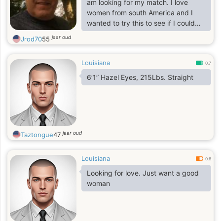
am looking for my match. I love
women from south America and I
wanted to try this to see if I could
make a connection.
jaar oud
Jrod70
55
Louisiana
0.7
6’1” Hazel Eyes, 215Lbs. Straight
jaar oud
Taztongue
47
Louisiana
0.6
Looking for love. Just want a good
woman