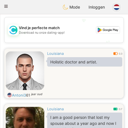
olombia
Citas
Toggle
Mode
Inloggen
navigation
💖
Vind je perfecte match
💖
Download nu onze dating-app!
💕
💕
Louisiana
0.3
Holistic doctor and artist.
jaar oud
Antoni3
61
Louisiana
0.7
I am a good person that lost my
spouse about a year ago and now I