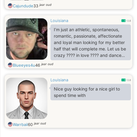
jaar oud
Cajundude
33
Louisiana
0.8
I’m just an athletic, spontaneous,
romantic, passionate, affectionate
and loyal man looking for my better
half that will complete me. Let us be
crazy ???? in love ???? and dance
under the moon and stars!!
jaar oud
Blueeyes4u
46
Louisiana
0.8
Nice guy looking for a nice girl to
spend time with
jaar oud
Warrbail
60