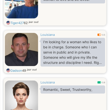
jaar oud
Tiger427
62
Louisiana
0.5
I'm looking for a woman who likes to
be in charge. Someone who I can
serve in public and in private.
Someone who will give my life the
structure and discipline I need. Right
now I feel lost outside of work on my
jaar oud
Gadson
49
military service. I am willing to
accept a very subservient role within
Louisiana
the structure of a long term
0.8
relationship.
Romantic, Sweet, Trustworthy,