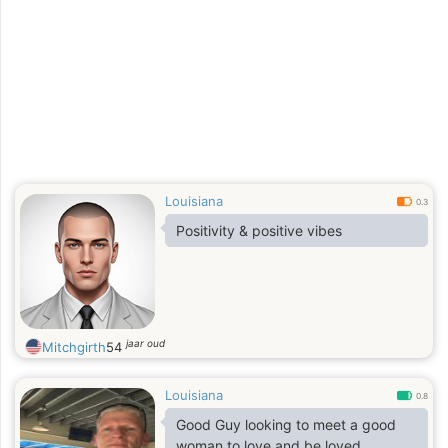
Louisiana
0.3
Positivity & positive vibes
jaar oud
Mitchgirth
54
Louisiana
0.8
Good Guy looking to meet a good
woman to love and be loved.