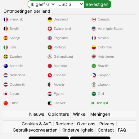
Ontmoetingen per land
Frankrijk
Duitsland
Canada
België
Zwitserland
Verenigde Staten
Spanje
Engeland
Mexico
Italië
Portugal
Colombia
Zweden
Gehandicapt
Huisdieren
Australië
Marokko
Brazilië
Nederland
Tunesië
Filipijnen
Oostenrijk
Algerije
Libanon
Japan
Egypte
Golf
China
Koeweit
Hele lijst
Nieuws
|
Oplichters
|
Winkel
|
Meningen
Cookies & AVG
|
Reclame
|
Over ons
|
Privacy
|
Gebruiksvoorwaarden
|
Kinderveiligheid
|
Contact
|
FAQ