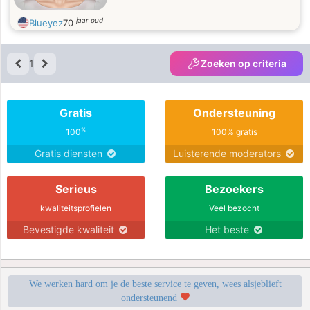
jaar oud
Blueyez
70
1
Zoeken op criteria
Gratis
Ondersteuning
%
100
100% gratis
Gratis diensten
Luisterende moderators
Serieus
Bezoekers
kwaliteitsprofielen
Veel bezocht
Bevestigde kwaliteit
Het beste
We werken hard om je de beste service te geven, wees alsjeblieft
ondersteunend