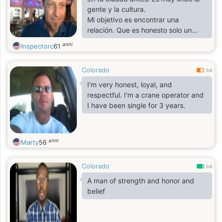
gente y la cultura.
Mi objetivo es encontrar una
relación. Que es honesto solo un
hombre y una mujer amando,
anni
Inspectorc
61
confiando el uno en el otro y
encontrando la vida siempre juntos.
Colorado
Esto para mí sería lo máximo.
0.6
Verás mi naturaleza cariñosa y
I'm very honest, loyal, and
cariñosa, un romántico y entrego mi
respectful. I'm a crane operator and
corazón al amor cuando me
I have been single for 3 years.
conoces.
Soy mayor y busco una mujer que
quiera un hombre mayor. Eso es muy
anni
Marty
56
importante
a mi. Si realmente quieres un
hombre mayor
Colorado
0.8
A man of strength and honor and
belief