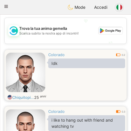
olombia
Citas
Toggle
Mode
Accedi
navigation
💖
Trova la tua anima gemella
💖
Scarica subito la nostra app di incontri!
💕
💕
Colorado
0.2
Idk
anni
Chiquitopi...
25
Colorado
0.3
i like to hang out with friend and
watching tv