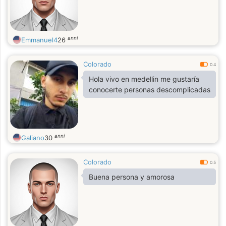
anni
Emmanuel4
26
Colorado
0.4
Hola vivo en medellin me gustaría
conocerte personas descomplicadas
anni
Galiano
30
Colorado
0.5
Buena persona y amorosa