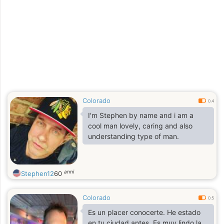
Colorado
0.4
I'm Stephen by name and i am a
cool man lovely, caring and also
understanding type of man.
anni
Stephen12
60
Colorado
0.5
Es un placer conocerte. He estado
en tu ciudad antes. Es muy lindo la