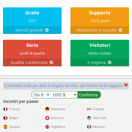
Gratis
Supporto
%
100
100% gratis
Servizi gratuiti
Moderatori in ascolto
Serio
Visitatori
profili di qualità
Molto visitato
Qualità confermata
Il migliore
Lavoriamo sodo per darti il miglior servizio, per favore sii di supporto
Incontri per paese
Francia
Germania
Canada
Belgio
Svizzera
Stati Uniti
Spagna
Inghilterra
Messico