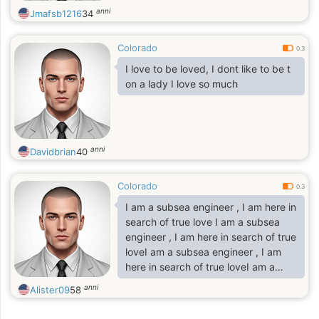
anni
Jmafsb1216
34
Colorado
0.3
I love to be loved, I dont like to be t
on a lady I love so much
anni
Davidbrian
40
Colorado
0.3
I am a subsea engineer , I am here in
search of true love I am a subsea
engineer , I am here in search of true
loveI am a subsea engineer , I am
here in search of true loveI am a
subsea engineer , I am here in
anni
Alister09
58
search of true love