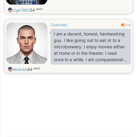
anni
Uge1993
34
Colorado
0.5
I am a decent, honest, hardworking
guy. I like going out to eat or to a
microbrewery. I enjoy movies either
at home or in the theater. I read
once in a while. I am compassionate
and affectionate. I love PDA.
anni
Mblickb
64