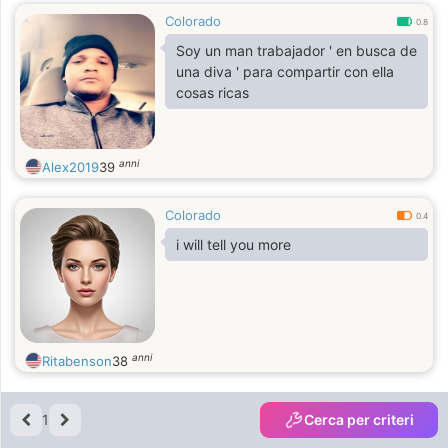
Colorado
0.8
Soy un man trabajador ' en busca de
una diva ' para compartir con ella
cosas ricas
anni
Alex2019
39
Colorado
0.4
i will tell you more
anni
Ritabenson
38
1
Cerca per criteri