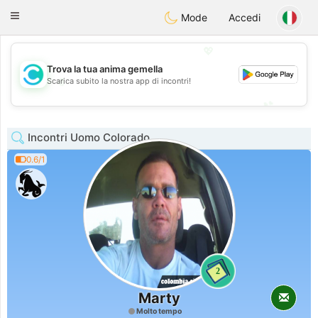
olombia
Citas
Toggle
Mode
Accedi
navigation
💖
Trova la tua anima gemella
💖
Scarica subito la nostra app di incontri!
💕
💕
Incontri Uomo Colorado
0.6/1
2
Marty
Molto tempo