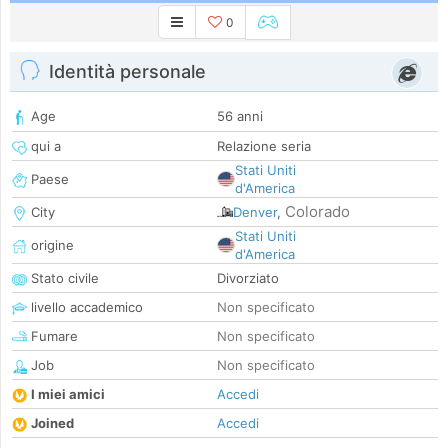
0
Identità personale
Age
56 anni
qui a
Relazione seria
Stati Uniti
Paese
d'America
Colorado
City
Denver
,
Stati Uniti
origine
d'America
Stato civile
Divorziato
livello accademico
Non specificato
Fumare
Non specificato
Job
Non specificato
I miei amici
Accedi
Joined
Accedi