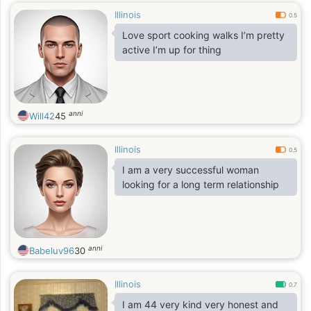
Illinois
0.5
Love sport cooking walks I’m pretty
active I’m up for thing
anni
Will42
45
Illinois
0.5
I am a very successful woman
looking for a long term relationship
anni
Babeluv96
30
Illinois
0.7
I am 44 very kind very honest and