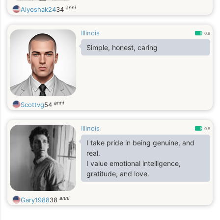
anni
Alyoshak24
34
Illinois
0.8
Simple, honest, caring
anni
Scottvg
54
Illinois
0.8
I take pride in being genuine, and
real.
I value emotional intelligence,
gratitude, and love.
anni
Gary1988
38