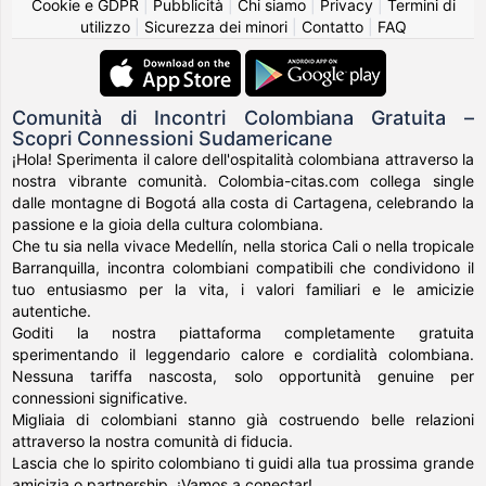
Cookie e GDPR
|
Pubblicità
|
Chi siamo
|
Privacy
|
Termini di
utilizzo
|
Sicurezza dei minori
|
Contatto
|
FAQ
Comunità di Incontri Colombiana Gratuita –
Scopri Connessioni Sudamericane
¡Hola! Sperimenta il calore dell'ospitalità colombiana attraverso la
nostra vibrante comunità. Colombia-citas.com collega single
dalle montagne di Bogotá alla costa di Cartagena, celebrando la
passione e la gioia della cultura colombiana.
Che tu sia nella vivace Medellín, nella storica Cali o nella tropicale
Barranquilla, incontra colombiani compatibili che condividono il
tuo entusiasmo per la vita, i valori familiari e le amicizie
autentiche.
Goditi la nostra piattaforma completamente gratuita
sperimentando il leggendario calore e cordialità colombiana.
Nessuna tariffa nascosta, solo opportunità genuine per
connessioni significative.
Migliaia di colombiani stanno già costruendo belle relazioni
attraverso la nostra comunità di fiducia.
Lascia che lo spirito colombiano ti guidi alla tua prossima grande
amicizia o partnership. ¡Vamos a conectar!