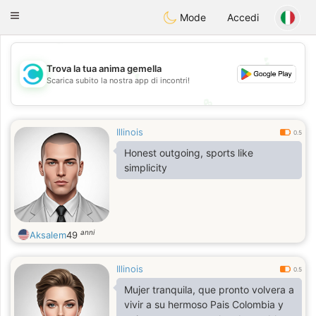
olombia
Citas
Toggle
Mode
Accedi
navigation
💕
💕
Trova la tua anima gemella
Scarica subito la nostra app di incontri!
💖
💖
Illinois
0.5
Honest outgoing, sports like
simplicity
anni
Aksalem
49
Illinois
0.5
Mujer tranquila, que pronto volvera a
vivir a su hermoso Pais Colombia y