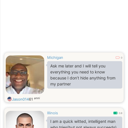
Michigan
0
Ask me later and I will tell you
everything you need to know
because I don’t hide anything from
my partner
anni
Jason014
61
Illinois
0.8
I am a quick witted, intelligent man
who tries(but not always succeeds)