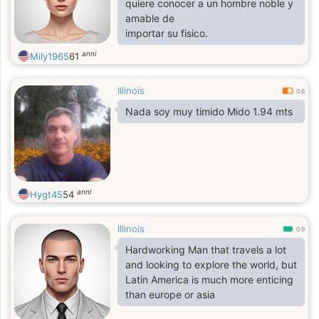
quiere conocer a un hombre noble y
amable de
importar su fisico.
anni
Mily1965
61
Illinois
0.6
Nada soy muy timido Mido 1.94 mts
anni
Hygt45
54
Illinois
0.9
Hardworking Man that travels a lot
and looking to explore the world, but
Latin America is much more enticing
than europe or asia