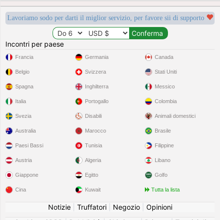
Lavoriamo sodo per darti il miglior servizio, per favore sii di supporto
Incontri per paese
Francia
Germania
Canada
Belgio
Svizzera
Stati Uniti
Spagna
Inghilterra
Messico
Italia
Portogallo
Colombia
Svezia
Disabili
Animali domestici
Australia
Marocco
Brasile
Paesi Bassi
Tunisia
Filippine
Austria
Algeria
Libano
Giappone
Egitto
Golfo
Cina
Kuwait
Tutta la lista
Notizie
|
Truffatori
|
Negozio
|
Opinioni