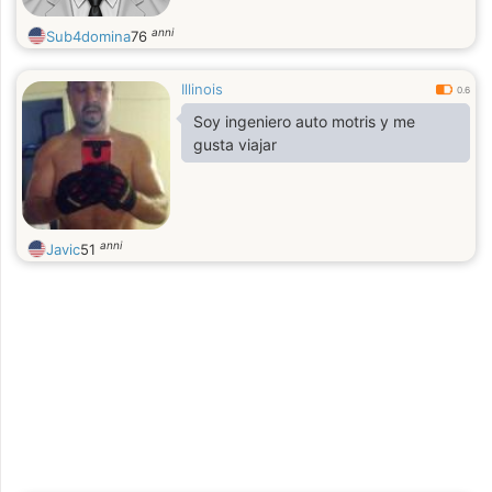
anni
Sub4domina
76
Illinois
0.6
Soy ingeniero auto motris y me
gusta viajar
anni
Javic
51