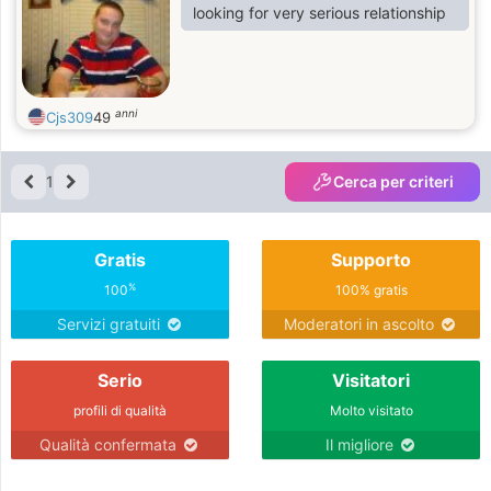
looking for very serious relationship
anni
Cjs309
49
1
Cerca per criteri
Gratis
Supporto
%
100
100% gratis
Servizi gratuiti
Moderatori in ascolto
Serio
Visitatori
profili di qualità
Molto visitato
Qualità confermata
Il migliore