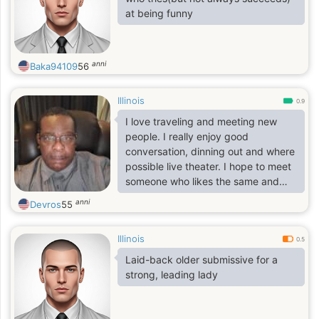
at being funny
anni
Baka94109
56
Illinois
0.9
I love traveling and meeting new
people. I really enjoy good
conversation, dinning out and where
possible live theater. I hope to meet
someone who likes the same and
can show me some new things too.
anni
Devros
55
Illinois
0.5
Laid-back older submissive for a
strong, leading lady