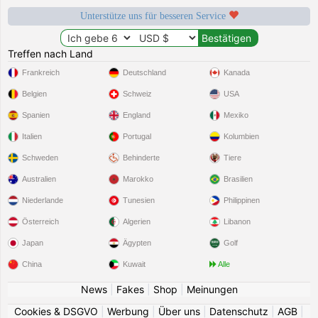
Unterstütze uns für besseren Service
Treffen nach Land
Frankreich
Deutschland
Kanada
Belgien
Schweiz
USA
Spanien
England
Mexiko
Italien
Portugal
Kolumbien
Schweden
Behinderte
Tiere
Australien
Marokko
Brasilien
Niederlande
Tunesien
Philippinen
Österreich
Algerien
Libanon
Japan
Ägypten
Golf
China
Kuwait
Alle
News
|
Fakes
|
Shop
|
Meinungen
Cookies & DSGVO
|
Werbung
|
Über uns
|
Datenschutz
|
AGB
|