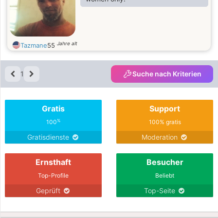
Jahre alt
Tazmane
55
1
Suche nach Kriterien
Gratis
Support
%
100
100% gratis
Gratisdienste
Moderation
Ernsthaft
Besucher
Top-Profile
Beliebt
Geprüft
Top-Seite