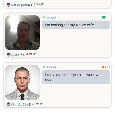
Jahre alt
Narkiepadi
43
Missouri
0.7
I'm looking for my future wife.
Jahre alt
Gcass
54
Missouri
0.5
I may luv to kiss you’re sweet wet
lips
Jahre alt
Wolfdip69
45