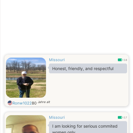
Missouri
0.8
Honest, friendly, and respectful
Jahre alt
Ronw1022
80
Missouri
0.7
I am looking for serious commited
women only.