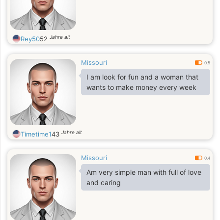
Jahre alt
Rey50
52
Missouri
0.5
I am look for fun and a woman that
wants to make money every week
Jahre alt
Timetime1
43
Missouri
0.4
Am very simple man with full of love
and caring