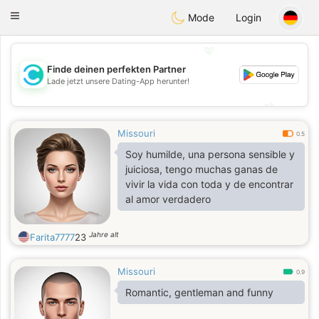
olombia
Citas
Toggle
Mode
Login
navigation
💖
Finde deinen perfekten Partner
💖
Lade jetzt unsere Dating-App herunter!
💕
💕
Missouri
0.5
Soy humilde, una persona sensible y
juiciosa, tengo muchas ganas de
vivir la vida con toda y de encontrar
al amor verdadero
Jahre alt
Farita7777
23
Missouri
0.9
Romantic, gentleman and funny