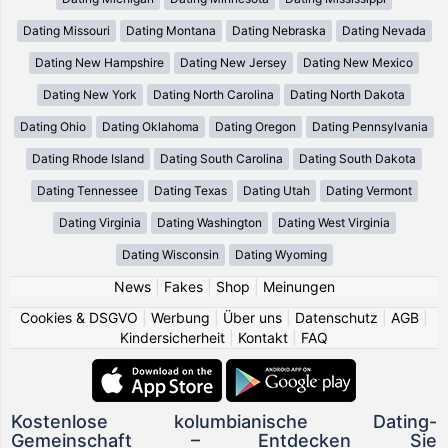
Dating Missouri
Dating Montana
Dating Nebraska
Dating Nevada
Dating New Hampshire
Dating New Jersey
Dating New Mexico
Dating New York
Dating North Carolina
Dating North Dakota
Dating Ohio
Dating Oklahoma
Dating Oregon
Dating Pennsylvania
Dating Rhode Island
Dating South Carolina
Dating South Dakota
Dating Tennessee
Dating Texas
Dating Utah
Dating Vermont
Dating Virginia
Dating Washington
Dating West Virginia
Dating Wisconsin
Dating Wyoming
News
|
Fakes
|
Shop
|
Meinungen
Cookies & DSGVO
|
Werbung
|
Über uns
|
Datenschutz
|
AGB
|
Kindersicherheit
|
Kontakt
|
FAQ
Kostenlose kolumbianische Dating-
Gemeinschaft – Entdecken Sie