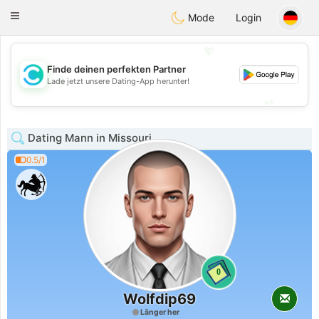
olombia
Citas
Toggle
Mode
Login
navigation
💖
Finde deinen perfekten Partner
💖
Lade jetzt unsere Dating-App herunter!
💕
💕
Dating Mann in Missouri
0.5/1
0
Wolfdip69
Länger her