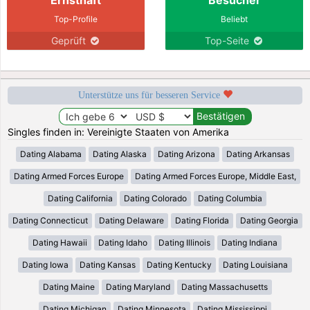
Top-Profile
Beliebt
Geprüft
Top-Seite
Unterstütze uns für besseren Service
Singles finden in: Vereinigte Staaten von Amerika
Dating Alabama
Dating Alaska
Dating Arizona
Dating Arkansas
Dating Armed Forces Europe
Dating Armed Forces Europe, Middle East,
Dating California
Dating Colorado
Dating Columbia
Dating Connecticut
Dating Delaware
Dating Florida
Dating Georgia
Dating Hawaii
Dating Idaho
Dating Illinois
Dating Indiana
Dating Iowa
Dating Kansas
Dating Kentucky
Dating Louisiana
Dating Maine
Dating Maryland
Dating Massachusetts
Dating Michigan
Dating Minnesota
Dating Mississippi