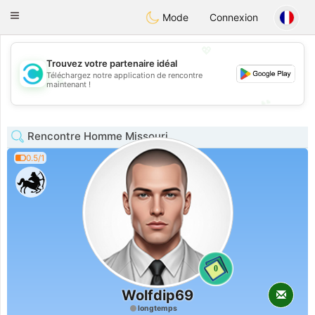
olombia
Citas
Toggle
Mode
Connexion
navigation
💖
Trouvez votre partenaire idéal
Téléchargez notre application de rencontre
💖
maintenant !
💕
💕
Rencontre Homme Missouri
0.5/1
0
Wolfdip69
longtemps