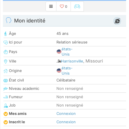
0
Mon identité
Âge
45 ans
Ici pour
Relation sérieuse
états-
Pays
Unis
Missouri
Ville
Harrisonville
,
états-
Origine
Unis
État civil
Célibataire
Niveau academic
Non renseigné
Fumeur
Non renseigné
Job
Non renseigné
Mes amis
Connexion
Inscrit le
Connexion