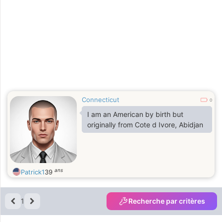
Connecticut
0
I am an American by birth but
originally from Cote d Ivore, Abidjan
ans
Patrick1
39
1
Recherche par critères