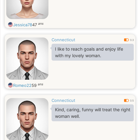
ans
Jessica78
47
Connecticut
0.3
I like to reach goals and enjoy life
with my lovely woman.
ans
Romeo22
59
Connecticut
0.5
Kind, caring, funny will treat the right
woman well.