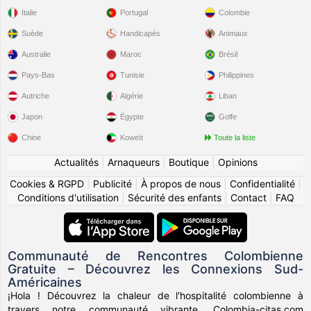
Italie
Portugal
Colombie
Suède
Handicapés
Animaux
Australie
Maroc
Brésil
Pays-Bas
Tunisie
Philippines
Autriche
Algérie
Liban
Japon
Égypte
Golfe
Chine
Koweït
Toute la liste
Actualités
|
Arnaqueurs
|
Boutique
|
Opinions
Cookies & RGPD
|
Publicité
|
À propos de nous
|
Confidentialité
|
Conditions d'utilisation
|
Sécurité des enfants
|
Contact
|
FAQ
Communauté de Rencontres Colombienne
Gratuite – Découvrez les Connexions Sud-
Américaines
¡Hola ! Découvrez la chaleur de l'hospitalité colombienne à
travers notre communauté vibrante. Colombia-citas.com