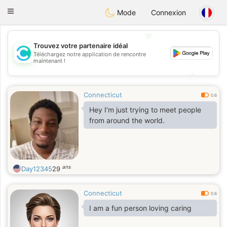
olombia
Citas
Toggle
Mode
Connexion
navigation
💖
Trouvez votre partenaire idéal
Téléchargez notre application de rencontre
💖
maintenant !
💕
💕
Connecticut
0.6
Hey I’m just trying to meet people
from around the world.
ans
Day12345
29
Connecticut
0.6
I am a fun person loving caring