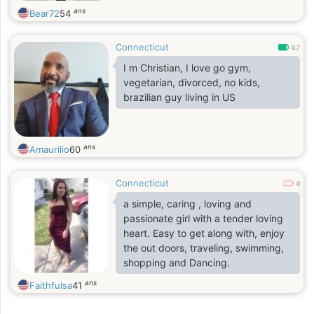
ans
Bear72
54
Connecticut
0.7
I m Christian, I love go gym,
vegetarian, divorced, no kids,
brazilian guy living in US
ans
Amaurilio
60
Connecticut
0
a simple, caring , loving and
passionate girl with a tender loving
heart. Easy to get along with, enjoy
the out doors, traveling, swimming,
shopping and Dancing.
ans
Faithfulsa
41