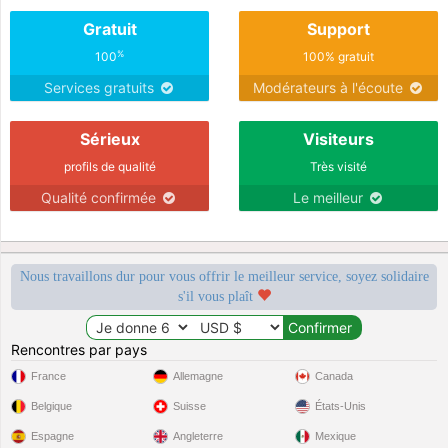
Gratuit
Support
%
100
100% gratuit
Services gratuits
Modérateurs à l'écoute
Sérieux
Visiteurs
profils de qualité
Très visité
Qualité confirmée
Le meilleur
Nous travaillons dur pour vous offrir le meilleur service, soyez solidaire
s'il vous plaît
Rencontres par pays
France
Allemagne
Canada
Belgique
Suisse
États-Unis
Espagne
Angleterre
Mexique