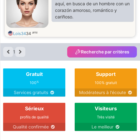
aquí, en busca de un hombre con un
corazón amoroso, romántico y
cariñoso.
ans
Lois34
34
1
Recherche par critères
Gratuit
Support
%
100
100% gratuit
Services gratuits
Modérateurs à l'écoute
Sérieux
Visiteurs
profils de qualité
Très visité
Qualité confirmée
Le meilleur