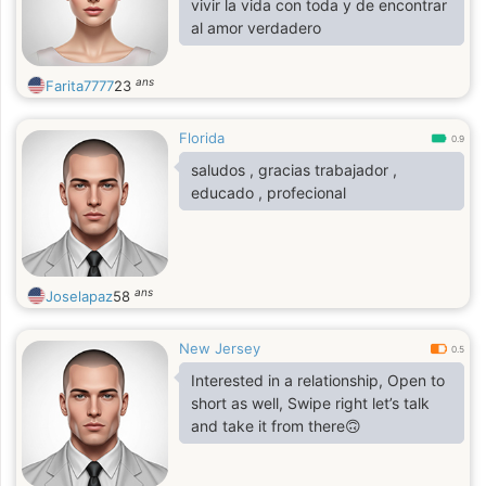
vivir la vida con toda y de encontrar
al amor verdadero
ans
Farita7777
23
Florida
0.9
saludos , gracias trabajador ,
educado , profecional
ans
Joselapaz
58
New Jersey
0.5
Interested in a relationship, Open to
short as well, Swipe right let’s talk
and take it from there🙃