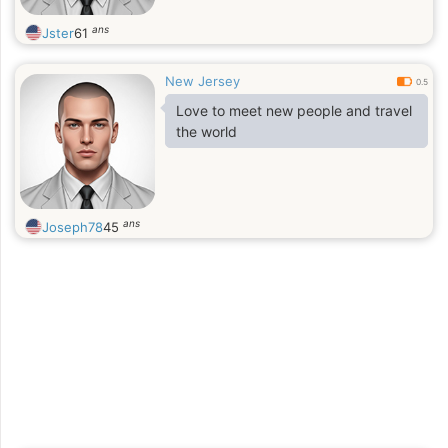
ans
Jster
61
New Jersey
0.5
Love to meet new people and travel
the world
ans
Joseph78
45