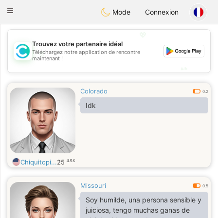
olombia
Citas
Toggle
Mode
Connexion
navigation
💖
Trouvez votre partenaire idéal
💖
Téléchargez notre application de rencontre
maintenant !
💕
💕
Colorado
0.2
Idk
ans
Chiquitopi...
25
Missouri
0.5
Soy humilde, una persona sensible y
juiciosa, tengo muchas ganas de