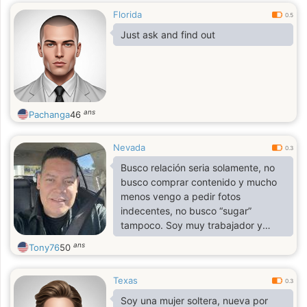
Florida
0.5
Just ask and find out
ans
Pachanga
46
Nevada
0.3
Busco relación seria solamente, no
busco comprar contenido y mucho
menos vengo a pedir fotos
indecentes, no busco “sugar”
tampoco. Soy muy trabajador y
tranquilo.
ans
Tony76
50
Texas
0.3
Soy una mujer soltera, nueva por