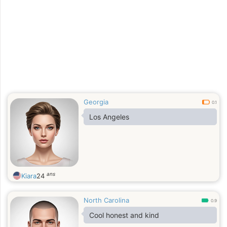
Georgia
0.1
Los Angeles
ans
Kiara
24
North Carolina
0.9
Cool honest and kind