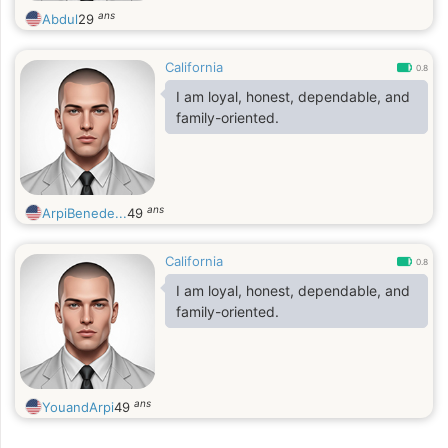
ans
Abdul
29
California
0.8
I am loyal, honest, dependable, and
family-oriented.
ans
ArpiBenede...
49
California
0.8
I am loyal, honest, dependable, and
family-oriented.
ans
YouandArpi
49