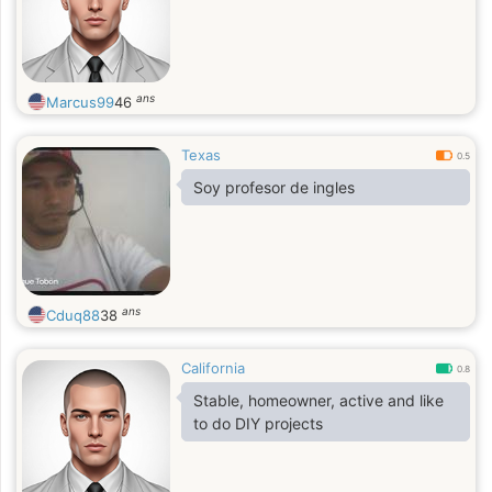
ans
Marcus99
46
Texas
0.5
Soy profesor de ingles
ans
Cduq88
38
California
0.8
Stable, homeowner, active and like
to do DIY projects