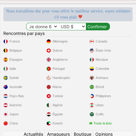
Nous travaillons dur pour vous offrir le meilleur service, soyez solidaire
s'il vous plaît
Rencontres par pays
France
Allemagne
Canada
Belgique
Suisse
États-Unis
Espagne
Angleterre
Mexique
Italie
Portugal
Colombie
Suède
Handicapés
Animaux
Australie
Maroc
Brésil
Pays-Bas
Tunisie
Philippines
Autriche
Algérie
Liban
Japon
Égypte
Golfe
Chine
Koweït
Toute la liste
Actualités
|
Arnaqueurs
|
Boutique
|
Opinions