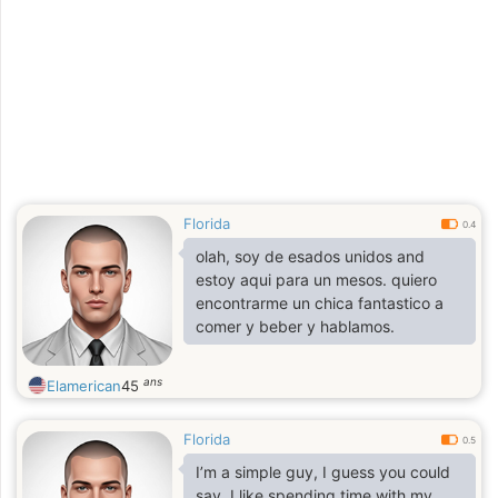
Florida
0.4
olah, soy de esados unidos and
estoy aqui para un mesos. quiero
encontrarme un chica fantastico a
comer y beber y hablamos.
ans
Elamerican
45
Florida
0.5
I’m a simple guy, I guess you could
say. I like spending time with my