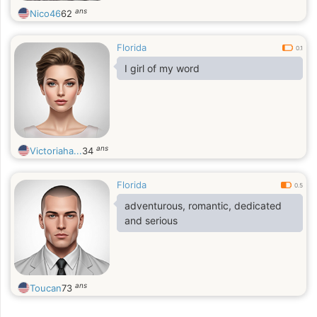
ans
Nico46
62
Florida
0.1
I girl of my word
ans
Victoriaha...
34
Florida
0.5
adventurous, romantic, dedicated
and serious
ans
Toucan
73