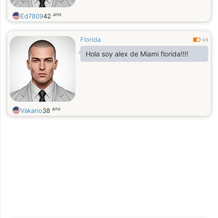
ans
Ed7809
42
Florida
0.5
Hola soy alex de Miami florida!!!!
ans
Vakano
38