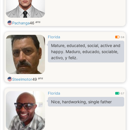
ans
Pachanga
46
Florida
0.6
Mature, educated, social, active and
happy. Maduro, educado, sociable,
activo, y feliz.
ans
Steelmotor
49
Florida
0.7
Nice, hardworking, single father