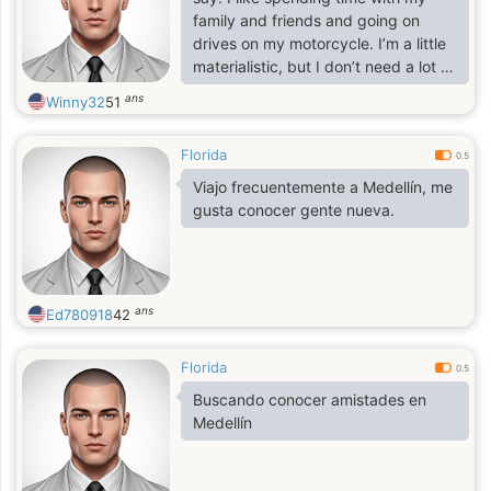
family and friends and going on
drives on my motorcycle. I’m a little
materialistic, but I don’t need a lot of
bells and whistles to make me
ans
Winny32
51
happy. I’m looking for a girl who is
down to earth, has a good sense of
Florida
humor, and is just looking for
0.5
someone to enjoy life with and have
Viajo frecuentemente a Medellín, me
an amazing time. I love to dance
gusta conocer gente nueva.
and go to Miami lounges.
ans
Ed780918
42
Florida
0.5
Buscando conocer amistades en
Medellín