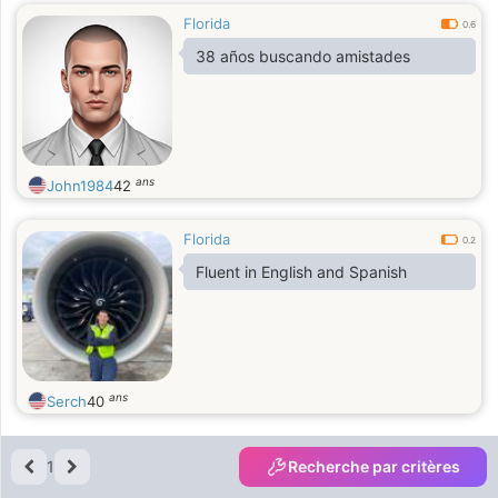
Florida
0.6
38 años buscando amistades
ans
John1984
42
Florida
0.2
Fluent in English and Spanish
ans
Serch
40
1
Recherche par critères