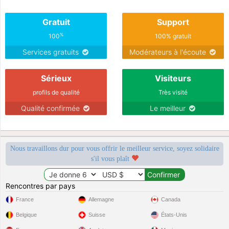
Gratuit
Support
%
100
100% gratuit
Services gratuits
Modérateurs à l'écoute
Sérieux
Visiteurs
profils de qualité
Très visité
Qualité confirmée
Le meilleur
Nous travaillons dur pour vous offrir le meilleur service, soyez solidaire
s'il vous plaît
Rencontres par pays
France
Allemagne
Canada
Belgique
Suisse
États-Unis