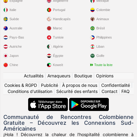
Espagne
Angleterre
Mexique
Italie
Portugal
Colombie
Suède
Handicapés
Animaux
Australie
Maroc
Brésil
Pays-Bas
Tunisie
Philippines
Autriche
Algérie
Liban
Japon
Égypte
Golfe
Chine
Koweït
Toute la liste
Actualités
|
Arnaqueurs
|
Boutique
|
Opinions
Cookies & RGPD
|
Publicité
|
À propos de nous
|
Confidentialité
|
Conditions d'utilisation
|
Sécurité des enfants
|
Contact
|
FAQ
Communauté de Rencontres Colombienne
Gratuite – Découvrez les Connexions Sud-
Américaines
¡Hola ! Découvrez la chaleur de l'hospitalité colombienne à