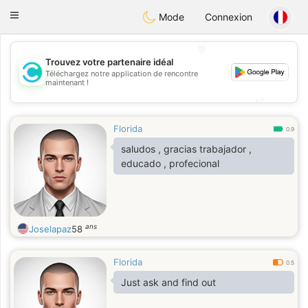
olombia
Citas
Toggle
Mode
Connexion
navigation
💖
Trouvez votre partenaire idéal
Téléchargez notre application de rencontre
💖
maintenant !
💕
💕
Florida
0.9
saludos , gracias trabajador ,
educado , profecional
ans
Joselapaz
58
Florida
0.5
Just ask and find out