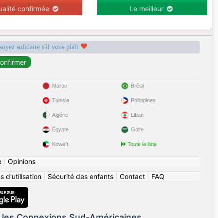
ualité confirmée
Le meilleur
soyez solidaire s'il vous plaît
Maroc
Brésil
Tunisie
Philippines
Algérie
Liban
Égypte
Golfe
Koweït
Toute la liste
e
|
Opinions
 d'utilisation
|
Sécurité des enfants
|
Contact
|
FAQ
 les Connexions Sud-Américaines