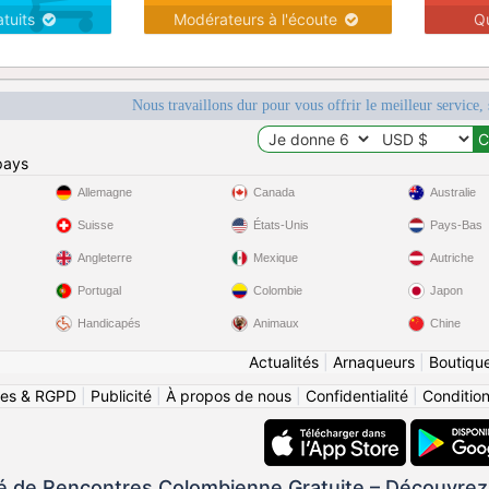
atuits
Modérateurs à l'écoute
Q
Nous travaillons dur pour vous offrir le meilleur service, 
pays
Allemagne
Canada
Australie
Suisse
États-Unis
Pays-Bas
Angleterre
Mexique
Autriche
Portugal
Colombie
Japon
Handicapés
Animaux
Chine
Actualités
|
Arnaqueurs
|
Boutiqu
ies & RGPD
|
Publicité
|
À propos de nous
|
Confidentialité
|
Conditions
de Rencontres Colombienne Gratuite – Découvrez