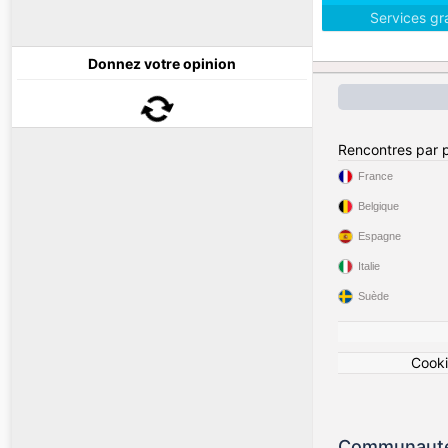
Services gr
Donnez votre opinion
Rencontres par 
France
Belgique
Espagne
Italie
Suède
Cook
Communauté 