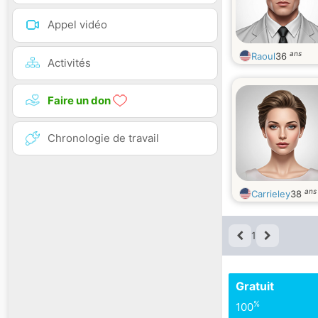
Appel vidéo
ans
Raoul
36
Activités
Faire un don
Chronologie de travail
ans
Carrieley
38
1
Gratuit
%
100