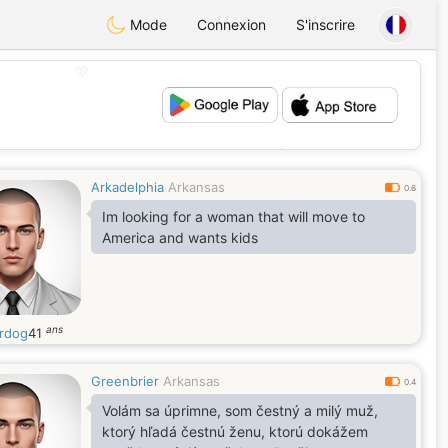
Mode
Connexion
S'inscrire
💖
💕
Arkadelphia
Arkansas
0.6
Im looking for a woman that will move to
America and wants kids
ans
rdog
41
Greenbrier
Arkansas
0.4
Volám sa úprimne, som čestný a milý muž,
ktorý hľadá čestnú ženu, ktorú dokážem