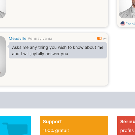
Fran
Meadville
Pennsylvania
0.4
Asks me any thing you wish to know about me
and I will joyfully answer you
Support
Série
100% gratuit
profils