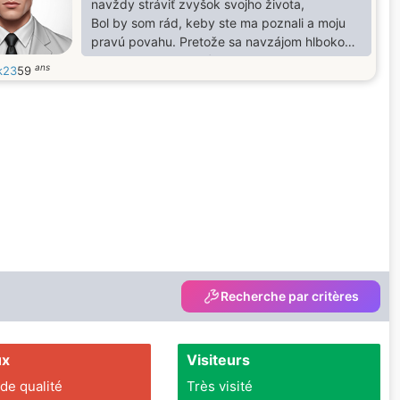
navždy stráviť zvyšok svojho života,
Bol by som rád, keby ste ma poznali a moju
pravú povahu. Pretože sa navzájom hlboko
poznáme, vieme byť skutočným priateľom,
ans
k23
59
milujúcim človekom pre milovaného človeka.
Som veľmi otvorený človek a veľmi láskavý.
Pracujem ako vojak a moja práca mi dáva
príležitosť pomôcť ľuďom stať sa milými,
sebavedomými s veľkým úsmevom. A
podporovať ich v mnohých situáciách. Tiež
rada milujem príj
Recherche par critères
ux
Visiteurs
 de qualité
Très visité