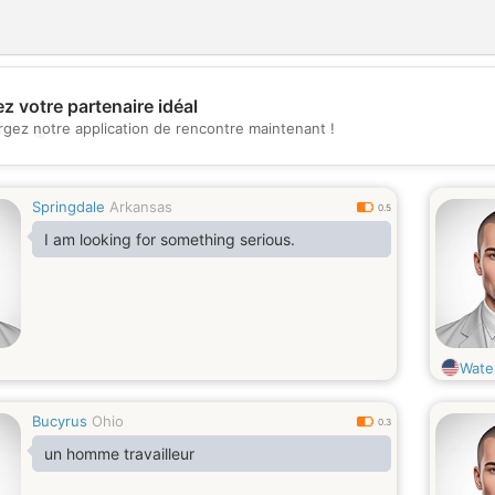
z votre partenaire idéal
rgez notre application de rencontre maintenant !
💖
💕
Springdale
Arkansas
0.5
I am looking for something serious.
Wate
Bucyrus
Ohio
0.3
un homme travailleur