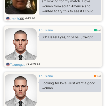
am looking for my match. I love
women from south America and I
wanted to try this to see if I could
make a connection.
Jahre alt
Jrod70
55
Louisiana
0.7
6’1” Hazel Eyes, 215Lbs. Straight
Jahre alt
Taztongue
47
Louisiana
0.6
Looking for love. Just want a good
woman