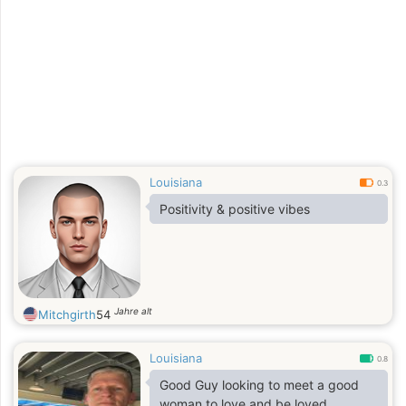
Louisiana
0.3
Positivity & positive vibes
Jahre alt
Mitchgirth
54
Louisiana
0.8
Good Guy looking to meet a good
woman to love and be loved.