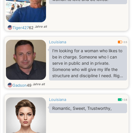
Jahre alt
Tiger427
62
Louisiana
0.5
I'm looking for a woman who likes to
be in charge. Someone who I can
serve in public and in private.
Someone who will give my life the
structure and discipline I need. Right
now I feel lost outside of work on my
Jahre alt
Gadson
49
military service. I am willing to
accept a very subservient role within
Louisiana
the structure of a long term
0.8
relationship.
Romantic, Sweet, Trustworthy,