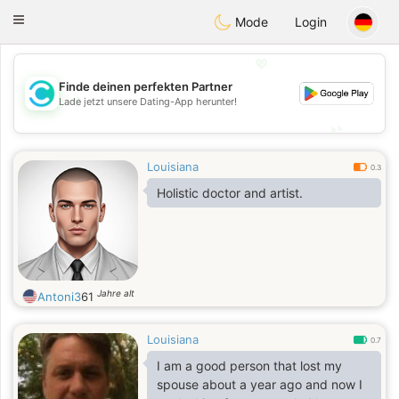
olombia
Citas
Toggle
Mode
Login
navigation
💖
Finde deinen perfekten Partner
💖
Lade jetzt unsere Dating-App herunter!
💕
💕
Louisiana
0.3
Holistic doctor and artist.
Jahre alt
Antoni3
61
Louisiana
0.7
I am a good person that lost my
spouse about a year ago and now I