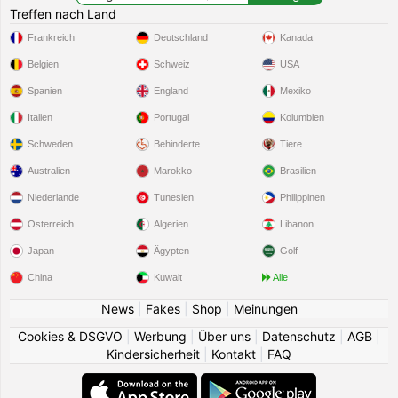
Treffen nach Land
Frankreich
Deutschland
Kanada
Belgien
Schweiz
USA
Spanien
England
Mexiko
Italien
Portugal
Kolumbien
Schweden
Behinderte
Tiere
Australien
Marokko
Brasilien
Niederlande
Tunesien
Philippinen
Österreich
Algerien
Libanon
Japan
Ägypten
Golf
China
Kuwait
Alle
News
|
Fakes
|
Shop
|
Meinungen
Cookies & DSGVO
|
Werbung
|
Über uns
|
Datenschutz
|
AGB
|
Kindersicherheit
|
Kontakt
|
FAQ