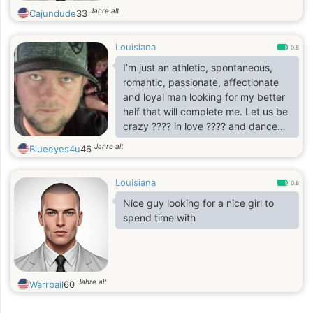
Jahre alt
Cajundude
33
Louisiana
0.8
I’m just an athletic, spontaneous,
romantic, passionate, affectionate
and loyal man looking for my better
half that will complete me. Let us be
crazy ???? in love ???? and dance
under the moon and stars!!
Jahre alt
Blueeyes4u
46
Louisiana
0.8
Nice guy looking for a nice girl to
spend time with
Jahre alt
Warrbail
60