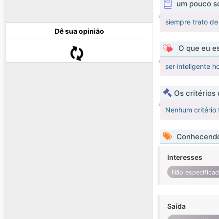
um pouco s
siempre trato de 
Dê sua opinião
O que eu es
ser inteligente 
Os critérios
Nenhum critério 
Conhecendo
Interesses
Não especifica
Saída