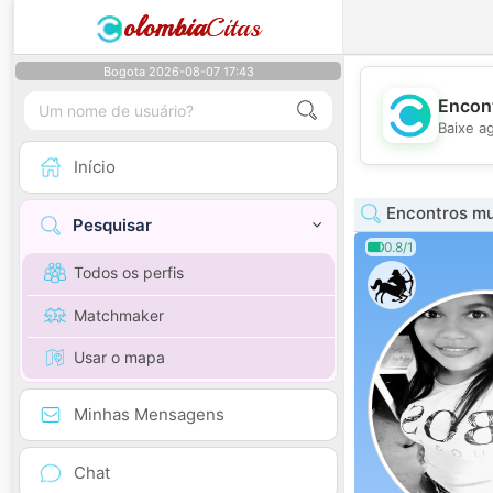
olombia
Citas
Bogota 2026-08-07 17:43
Encont
Baixe a
Início
Encontros mul
Pesquisar
0.8/1
Todos os perfis
Matchmaker
Usar o mapa
Minhas Mensagens
Chat