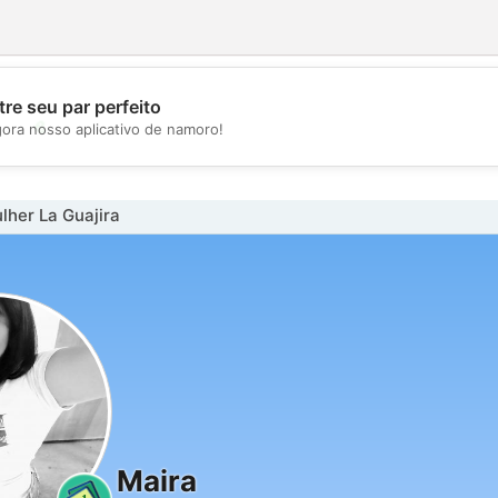
re seu par perfeito
💖
gora nosso aplicativo de namoro!
💕
her La Guajira
Maira