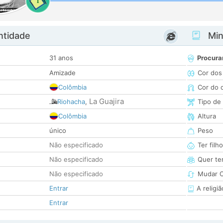
1
ntidade
Minh
31 anos
Procura
Amizade
Cor dos
Colômbia
Cor do 
La Guajira
Riohacha
,
Tipo de
Colômbia
Altura
único
Peso
Não especificado
Ter filh
Não especificado
Quer ter
Não especificado
Mudar C
Entrar
A religiã
Entrar