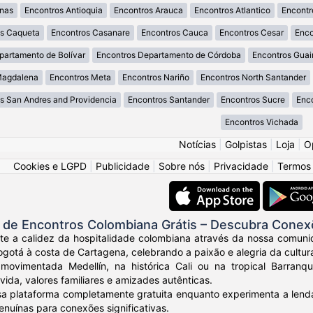
nas
Encontros Antioquia
Encontros Arauca
Encontros Atlantico
Encontr
os Caqueta
Encontros Casanare
Encontros Cauca
Encontros Cesar
Enco
partamento de Bolívar
Encontros Departamento de Córdoba
Encontros Guai
Magdalena
Encontros Meta
Encontros Nariño
Encontros North Santander
s San Andres and Providencia
Encontros Santander
Encontros Sucre
Enco
Encontros Vichada
Notícias
|
Golpistas
|
Loja
|
O
Cookies e LGPD
|
Publicidade
|
Sobre nós
|
Privacidade
|
Termos
de Encontros Colombiana Grátis – Descubra Conex
nte a calidez da hospitalidade colombiana através da nossa comuni
otá à costa de Cartagena, celebrando a paixão e alegria da cultur
movimentada Medellín, na histórica Cali ou na tropical Barranq
vida, valores familiares e amizades autênticas.
sa plataforma completamente gratuita enquanto experimenta a lendá
nuínas para conexões significativas.