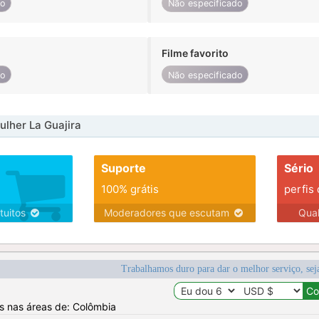
do
Não especificado
Filme favorito
do
Não especificado
lher La Guajira
Suporte
Sério
100% grátis
perfis
tuitos
Moderadores que escutam
Qua
Trabalhamos duro para dar o melhor serviço, sej
os nas áreas de: Colômbia