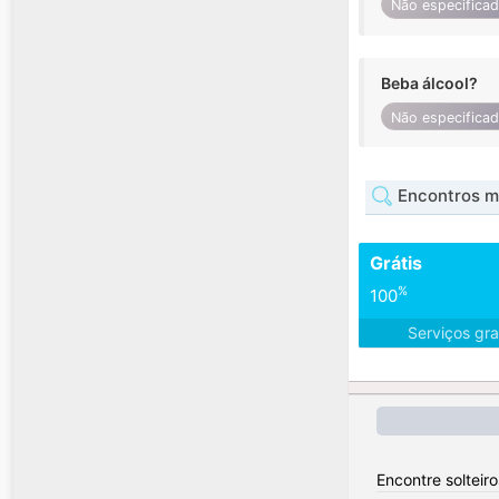
Não especifica
Beba álcool?
Não especifica
Encontros mu
Grátis
%
100
Serviços gra
Encontre solteir