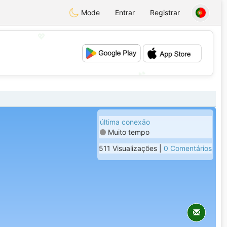
Mode
Entrar
Registrar
💖
💕
última conexão
Muito tempo
511 Visualizações |
0 Comentários