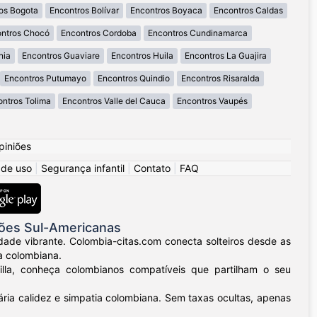
os Bogota
Encontros Bolívar
Encontros Boyaca
Encontros Caldas
ntros Chocó
Encontros Cordoba
Encontros Cundinamarca
nia
Encontros Guaviare
Encontros Huila
Encontros La Guajira
Encontros Putumayo
Encontros Quindio
Encontros Risaralda
ntros Tolima
Encontros Valle del Cauca
Encontros Vaupés
piniões
 de uso
|
Segurança infantil
|
Contato
|
FAQ
ões Sul-Americanas
dade vibrante. Colombia-citas.com conecta solteiros desde as
a colombiana.
uilla, conheça colombianos compatíveis que partilham o seu
ria calidez e simpatia colombiana. Sem taxas ocultas, apenas