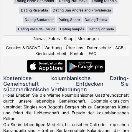
Dating North Santander
Dating Putumayo
Dating Quindio
Dating Risaralda
Dating San Andres and Providencia
Dating Santander
Dating Sucre
Dating Tolima
Dating Valle del Cauca
Dating Vaupés
Dating Vichada
News
|
Fakes
|
Shop
|
Meinungen
Cookies & DSGVO
|
Werbung
|
Über uns
|
Datenschutz
|
AGB
|
Kindersicherheit
|
Kontakt
|
FAQ
Kostenlose kolumbianische Dating-
Gemeinschaft – Entdecken Sie
südamerikanische Verbindungen
¡Hola! Erleben Sie die Wärme kolumbianischer Gastfreundschaft
durch unsere lebendige Gemeinschaft. Colombia-citas.com
verbindet Singles von Bogotás Bergen bis zu Cartagenas Küste
und feiert die Leidenschaft und Freude der kolumbianischen
Kultur.
Ob Sie im lebendigen Medellín, historischen Cali oder tropischen
Barranquilla sind – treffen Sie kompatible Kolumbianer, die Ihre