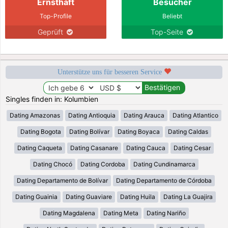
Ernsthaft
Besucher
Top-Profile
Beliebt
Geprüft
Top-Seite
Unterstütze uns für besseren Service
Singles finden in: Kolumbien
Dating Amazonas
Dating Antioquia
Dating Arauca
Dating Atlantico
Dating Bogota
Dating Bolívar
Dating Boyaca
Dating Caldas
Dating Caqueta
Dating Casanare
Dating Cauca
Dating Cesar
Dating Chocó
Dating Cordoba
Dating Cundinamarca
Dating Departamento de Bolívar
Dating Departamento de Córdoba
Dating Guainia
Dating Guaviare
Dating Huila
Dating La Guajira
Dating Magdalena
Dating Meta
Dating Nariño