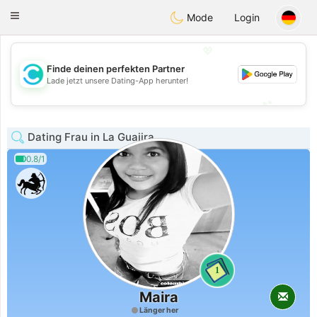
olombia
Citas
Toggle
Mode
Login
navigation
💖
Finde deinen perfekten Partner
💖
Lade jetzt unsere Dating-App herunter!
💕
💕
Dating Frau in La Guajira
0.8/1
1
Maira
Länger her