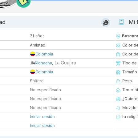
1
dad
Mi f
31 años
Buscan
Amistad
Color d
Colombia
Color d
La Guajira
Riohacha
,
Tipo de
Colombia
Tamaño
Soltera
Peso
No especificado
Tener hi
No especificado
¿Quieres
No especificado
Movido 
Iniciar sesión
La religi
Iniciar sesión