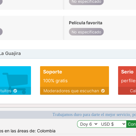
o
No especificado
Película favorita
o
No especificado
La Guajira
Soporte
Serio
100% gratis
perfile
atuitos
Moderadores que escuchan
Ca
Trabajamos duro para darte el mejor servicio, po
os en las áreas de: Colombia