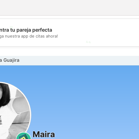
💖
tra tu pareja perfecta
ga nuestra app de citas ahora!
💕
a Guajira
Maira