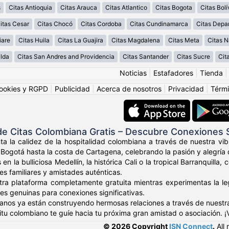
s
Citas Antioquia
Citas Arauca
Citas Atlantico
Citas Bogota
Citas Bolí
itas Cesar
Citas Chocó
Citas Cordoba
Citas Cundinamarca
Citas Depa
iare
Citas Huila
Citas La Guajira
Citas Magdalena
Citas Meta
Citas N
alda
Citas San Andres and Providencia
Citas Santander
Citas Sucre
Cit
Noticias
|
Estafadores
|
Tienda
ookies y RGPD
|
Publicidad
|
Acerca de nosotros
|
Privacidad
|
Térmi
e Citas Colombiana Gratis – Descubre Conexiones
ta la calidez de la hospitalidad colombiana a través de nuestra v
Bogotá hasta la costa de Cartagena, celebrando la pasión y alegría 
 en la bulliciosa Medellín, la histórica Cali o la tropical Barranqui
res familiares y amistades auténticas.
tra plataforma completamente gratuita mientras experimentas la leg
es genuinas para conexiones significativas.
anos ya están construyendo hermosas relaciones a través de nuestr
ritu colombiano te guíe hacia tu próxima gran amistad o asociación. 
© 2026 Copyright
ISN Connect
.
All 