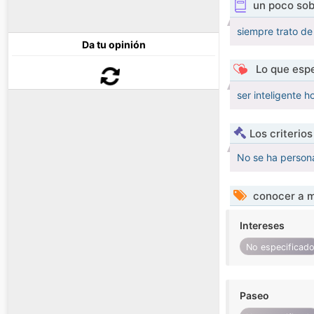
un poco sob
siempre trato de 
Da tu opinión
Lo que espe
ser inteligente 
Los criterio
No se ha persona
conocer a m
Intereses
No especificad
Paseo