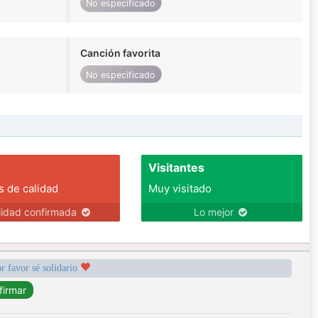
No especificado
Canción favorita
No especificado
Visitantes
s de calidad
Muy visitado
lidad confirmada
Lo mejor
r favor sé solidario