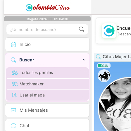
olombia
Citas
Bogota 2026-08-09 04:30
Encuen
¡Descar
Inicio
Citas Mujer L
Buscar
0.8/1
Todos los perfiles
Matchmaker
Usar el mapa
Mis Mensajes
Chat