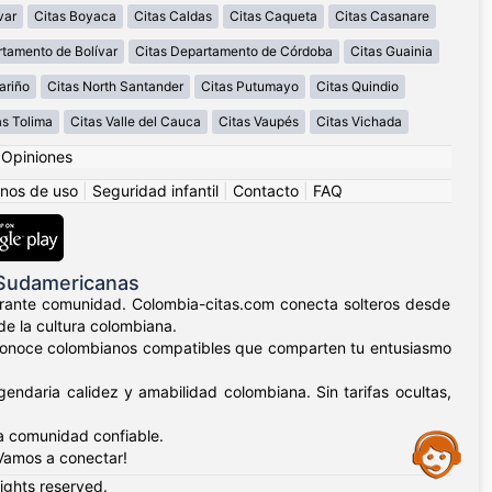
var
Citas Boyaca
Citas Caldas
Citas Caqueta
Citas Casanare
rtamento de Bolívar
Citas Departamento de Córdoba
Citas Guainia
ariño
Citas North Santander
Citas Putumayo
Citas Quindio
as Tolima
Citas Valle del Cauca
Citas Vaupés
Citas Vichada
|
Opiniones
nos de uso
|
Seguridad infantil
|
Contacto
|
FAQ
 Sudamericanas
ibrante comunidad. Colombia-citas.com conecta solteros desde
de la cultura colombiana.
lla, conoce colombianos compatibles que comparten tu entusiasmo
endaria calidez y amabilidad colombiana. Sin tarifas ocultas,
a comunidad confiable.
Assistance
¡Vamos a conectar!
rights reserved.