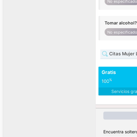
No especificad
Tomar alcohol?
No especificad
Citas Mujer 
Gratis
%
100
Servicios gr
Encuentra solter