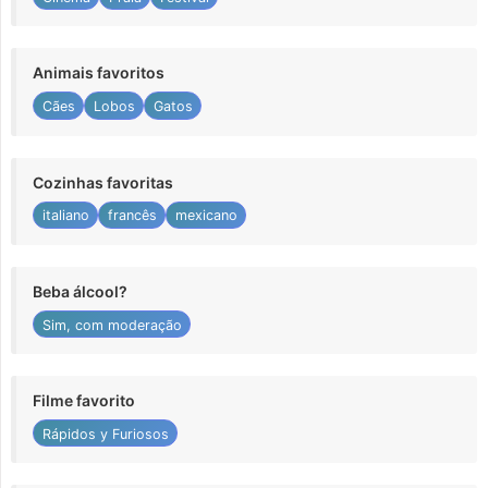
Animais favoritos
Cães
Lobos
Gatos
Cozinhas favoritas
italiano
francês
mexicano
Beba álcool?
Sim, com moderação
Filme favorito
Rápidos y Furiosos