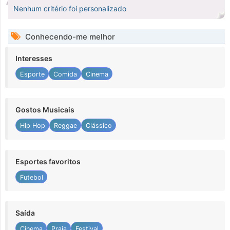
Nenhum critério foi personalizado
Conhecendo-me melhor
Interesses
Esporte
Comida
Cinema
Gostos Musicais
Hip Hop
Reggae
Clássico
Esportes favoritos
Futebol
Saída
Cinema
Praia
Festival