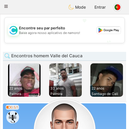
olombia
Citas
Toggle
Mode
Entrar
navigation
💖
Encontre seu par perfeito
💖
Baixe agora nosso aplicativo de namoro!
💕
💕
Encontros homem Valle del Cauca
22 anos
33 anos
22 anos
Palmira
Palmira
Santiago de Cali
0.5/1