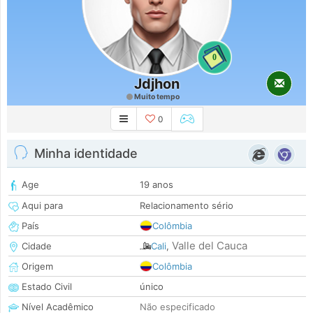
0
Jdjhon
Muito tempo
0
Minha identidade
Age
19 anos
Aqui para
Relacionamento sério
País
Colômbia
Valle del Cauca
Cidade
Cali
,
Origem
Colômbia
Estado Civil
único
Nível Acadêmico
Não especificado