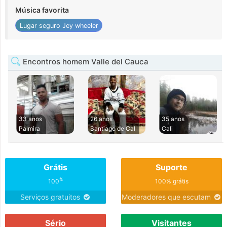
Música favorita
Lugar seguro Jey wheeler
Encontros homem Valle del Cauca
33 anos
26 anos
35 anos
Palmira
Santiago de Cal
Cali
Grátis
Suporte
%
100
100% grátis
Serviços gratuitos
Moderadores que escutam
Sério
Visitantes