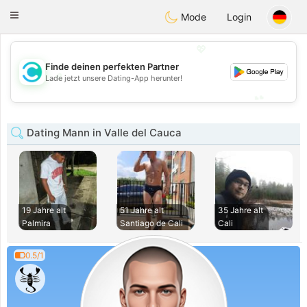
olombia
Citas
Toggle
Mode
Login
navigation
💖
Finde deinen perfekten Partner
💖
Lade jetzt unsere Dating-App herunter!
💕
💕
Dating Mann in Valle del Cauca
19 Jahre alt
51 Jahre alt
35 Jahre alt
Palmira
Santiago de Cali
Cali
0.5/1