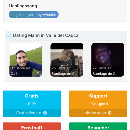
Lieblingssong
Lugar seguro Jey wheeler
Dating Mann in Valle del Cauca
37 Jahre alt
25 Jahre alt
22 Jahre alt
Cali
Santiago de Cal
Santiago de Cal
Gratis
Support
%
100
100% gratis
Gratisdienste
Moderation
Ernsthaft
Besucher