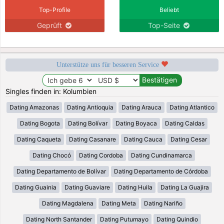
Top-Profile
Beliebt
Geprüft
Top-Seite
Unterstütze uns für besseren Service
Singles finden in: Kolumbien
Dating Amazonas
Dating Antioquia
Dating Arauca
Dating Atlantico
Dating Bogota
Dating Bolívar
Dating Boyaca
Dating Caldas
Dating Caqueta
Dating Casanare
Dating Cauca
Dating Cesar
Dating Chocó
Dating Cordoba
Dating Cundinamarca
Dating Departamento de Bolívar
Dating Departamento de Córdoba
Dating Guainia
Dating Guaviare
Dating Huila
Dating La Guajira
Dating Magdalena
Dating Meta
Dating Nariño
Dating North Santander
Dating Putumayo
Dating Quindio