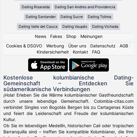
Dating Risaralda
Dating San Andres and Providencia
Dating Santander
Dating Sucre
Dating Tolima
Dating Valle del Cauca
Dating Vaupés
Dating Vichada
News
|
Fakes
|
Shop
|
Meinungen
Cookies & DSGVO
|
Werbung
|
Über uns
|
Datenschutz
|
AGB
|
Kindersicherheit
|
Kontakt
|
FAQ
Kostenlose kolumbianische Dating-
Gemeinschaft – Entdecken Sie
südamerikanische Verbindungen
¡Hola! Erleben Sie die Wärme kolumbianischer Gastfreundschaft
durch unsere lebendige Gemeinschaft. Colombia-citas.com
verbindet Singles von Bogotás Bergen bis zu Cartagenas Küste
und feiert die Leidenschaft und Freude der kolumbianischen
Kultur.
Ob Sie im lebendigen Medellín, historischen Cali oder tropischen
Barranquilla sind – treffen Sie kompatible Kolumbianer, die Ihre