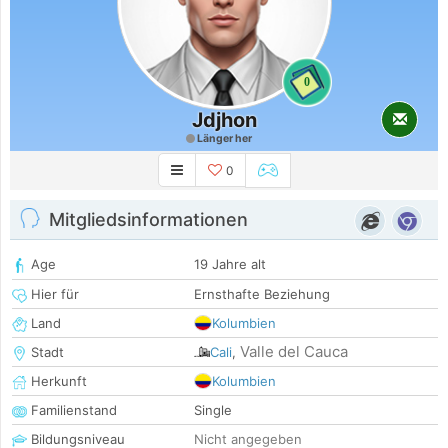
0
Jdjhon
Länger her
0
Mitgliedsinformationen
Age
19 Jahre alt
Hier für
Ernsthafte Beziehung
Land
Kolumbien
Valle del Cauca
Stadt
Cali
,
Herkunft
Kolumbien
Familienstand
Single
Bildungsniveau
Nicht angegeben