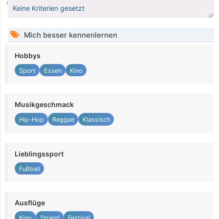
Keine Kriterien gesetzt
Mich besser kennenlernen
Hobbys
Sport
Essen
Kino
Musikgeschmack
Hip-Hop
Reggae
Klassisch
Lieblingssport
Fußball
Ausflüge
Kino
Strand
Festival