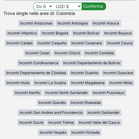
Trova single nelle aree di: Colombia
Incontri Amazonas
Incontri Antioquia
Incontri Arauca
Incontri Atlantico
Incontri Bogota
Incontri Bolívar
Incontri Boyaca
Incontri Caldas
Incontri Caqueta
Incontri Casanare
Incontri Cauca
Incontri Cesar
Incontri Chocó
Incontri Cordoba
Incontri Cundinamarca
Incontri Departamento de Bolívar
Incontri Departamento de Córdoba
Incontri Guainia
Incontri Guaviare
Incontri Huila
Incontri La Guajira
Incontri Magdalena
Incontri Meta
Incontri Nariño
Incontri North Santander
Incontri Putumayo
Incontri Quindio
Incontri Risaralda
Incontri San Andres and Providencia
Incontri Santander
Incontri Sucre
Incontri Tolima
Incontri Valle del Cauca
Incontri Vaupés
Incontri Vichada