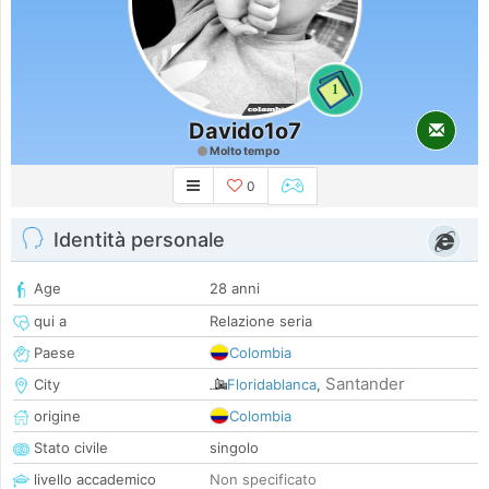
1
Davido1o7
Molto tempo
0
Identità personale
Age
28 anni
qui a
Relazione seria
Paese
Colombia
Santander
City
Floridablanca
,
origine
Colombia
Stato civile
singolo
livello accademico
Non specificato