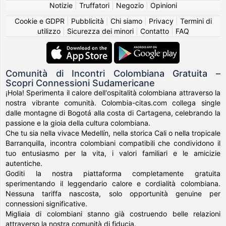
Notizie
|
Truffatori
|
Negozio
|
Opinioni
Cookie e GDPR
|
Pubblicità
|
Chi siamo
|
Privacy
|
Termini di
utilizzo
|
Sicurezza dei minori
|
Contatto
|
FAQ
Comunità di Incontri Colombiana Gratuita –
Scopri Connessioni Sudamericane
¡Hola! Sperimenta il calore dell'ospitalità colombiana attraverso la
nostra vibrante comunità. Colombia-citas.com collega single
dalle montagne di Bogotá alla costa di Cartagena, celebrando la
passione e la gioia della cultura colombiana.
Che tu sia nella vivace Medellín, nella storica Cali o nella tropicale
Barranquilla, incontra colombiani compatibili che condividono il
tuo entusiasmo per la vita, i valori familiari e le amicizie
autentiche.
Goditi la nostra piattaforma completamente gratuita
sperimentando il leggendario calore e cordialità colombiana.
Nessuna tariffa nascosta, solo opportunità genuine per
connessioni significative.
Migliaia di colombiani stanno già costruendo belle relazioni
attraverso la nostra comunità di fiducia.