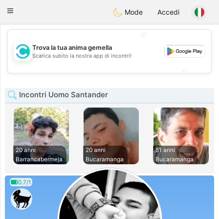
olombia
Citas
Toggle
Mode
Accedi
navigation
💖
Trova la tua anima gemella
💖
Scarica subito la nostra app di incontri!
💕
💕
Incontri Uomo Santander
20 anni
20 anni
51 anni
Barrancabermeja
Bucaramanga
Bucaramanga
0.7/1