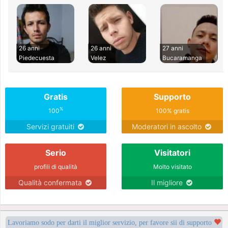
26 anni
26 anni
27 anni
Piedecuesta
Velez
Bucaramanga
Gratis
Supporto
%
100
100% gratis
Servizi gratuiti
Moderatori in ascolto
Serio
Visitatori
profili di qualità
Molto visitato
Qualità confermata
Il migliore
Lavoriamo sodo per darti il miglior servizio, per favore sii di supporto