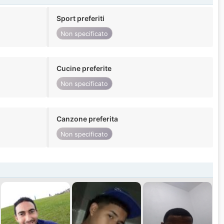
Sport preferiti
Non specificato
Cucine preferite
Non specificato
Canzone preferita
Non specificato