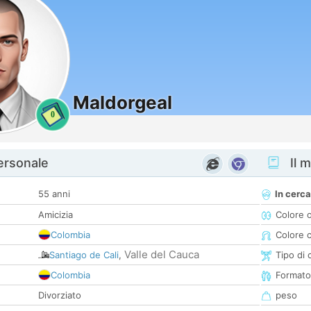
Maldorgeal
0
personale
Il m
55 anni
In cerca
Amicizia
Colore 
Colombia
Colore c
Valle del Cauca
Santiago de Cali
,
Tipo di 
Colombia
Formato
Divorziato
peso