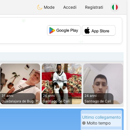
Mode
Accedi
Registrati
💖
💕
31 anni
26 anni
24 anni
Guadalajara de Bug
Santiago de Cali
Santiago de Cali
Ultimo collegamento
Molto tempo