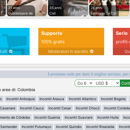
31 anni
35 anni
26 anni
Guadalajara de
Cali
Santiago de Cal
Supporto
Serio
100% gratis
profili 
tuiti
Moderatori in ascolto
Qu
Lavoriamo sodo per darti il miglior servizio, per 
e aree di: Colombia
s
Incontri Antioquia
Incontri Arauca
Incontri Atlantico
Incontri Bogota
i Casanare
Incontri Cauca
Incontri Cesar
Incontri Chocó
Incontri Cordob
amento de Córdoba
Incontri Guainia
Incontri Guaviare
Incontri Huila
Inco
h Santander
Incontri Putumayo
Incontri Quindio
Incontri Risaralda
Incont