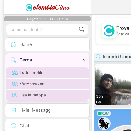
olombia
Citas
Bogota 2026-08-07 07:54
Trova 
Scarica 
Home
Incontri Uomo
Cerca
Tutti i profili
Matchmaker
Usa la mappa
35 anni
Cali
I Miei Messaggi
0.8/1
Chat