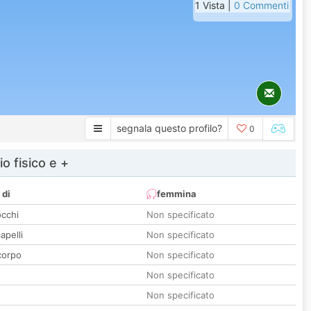
1 Vista |
0 Commenti
segnala questo profilo?
0
io fisico e +
 di
femmina
occhi
Non specificato
apelli
Non specificato
corpo
Non specificato
Non specificato
Non specificato