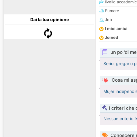
livello accademi
Fumare
Dai la tua opinione
Job
I miei amici
Joined
un po 'di me
Serio, gregario 
Cosa mi asp
Mujer independie
I criteri che
Nessun criterio 
Conoscere 