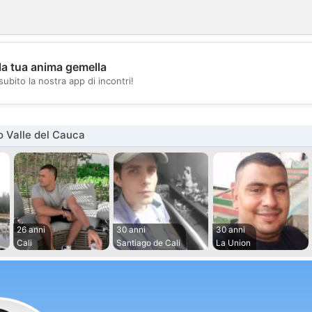
la tua anima gemella
💖
subito la nostra app di incontri!
💕
 Valle del Cauca
26 anni
30 anni
30 anni
Cali
Santiago de Cali
La Union