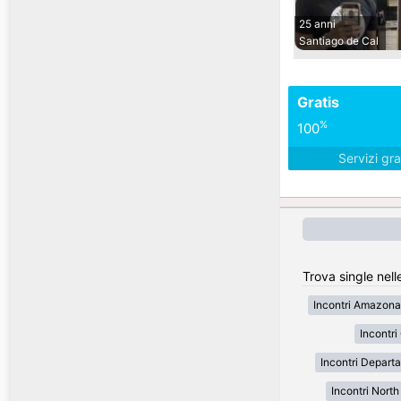
25 anni
Santiago de Cal
Gratis
%
100
Servizi gra
Trova single nell
Incontri Amazona
Incontr
Incontri Depart
Incontri Nort