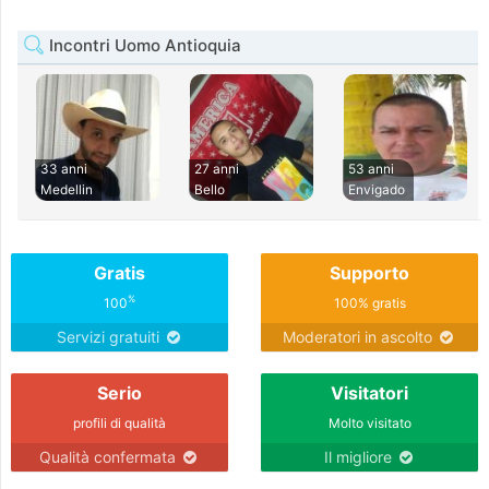
Incontri Uomo Antioquia
33 anni
27 anni
53 anni
Medellin
Bello
Envigado
Gratis
Supporto
%
100
100% gratis
Servizi gratuiti
Moderatori in ascolto
Serio
Visitatori
profili di qualità
Molto visitato
Qualità confermata
Il migliore