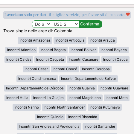
Lavoriamo sodo per darti il miglior servizio, per favore sii di supporto
Trova single nelle aree di: Colombia
Incontri Amazonas
Incontri Antioquia
Incontri Arauca
Incontri Atlantico
Incontri Bogota
Incontri Bolívar
Incontri Boyaca
Incontri Caldas
Incontri Caqueta
Incontri Casanare
Incontri Cauca
Incontri Cesar
Incontri Chocó
Incontri Cordoba
Incontri Cundinamarca
Incontri Departamento de Bolívar
Incontri Departamento de Córdoba
Incontri Guainia
Incontri Guaviare
Incontri Huila
Incontri La Guajira
Incontri Magdalena
Incontri Meta
Incontri Nariño
Incontri North Santander
Incontri Putumayo
Incontri Quindio
Incontri Risaralda
Incontri San Andres and Providencia
Incontri Santander