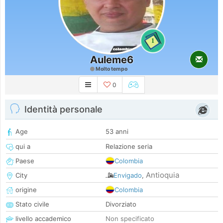
1
Auleme6
Molto tempo
0
Identità personale
Age
53 anni
qui a
Relazione seria
Paese
Colombia
Antioquia
City
Envigado
,
origine
Colombia
Stato civile
Divorziato
livello accademico
Non specificato