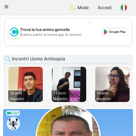
olombia
Citas
Toggle
Mode
Accedi
navigation
💖
Trova la tua anima gemella
💖
Scarica subito la nostra app di incontri!
💕
💕
Incontri Uomo Antioquia
28 anni
23 anni
19 anni
Medellin
Medellin
Medellin
0.9/1