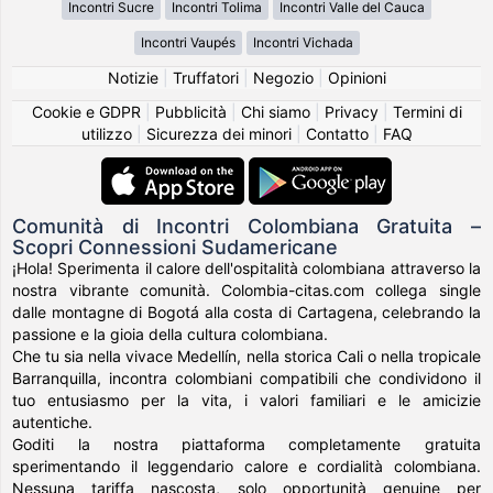
Incontri Sucre
Incontri Tolima
Incontri Valle del Cauca
Incontri Vaupés
Incontri Vichada
Notizie
|
Truffatori
|
Negozio
|
Opinioni
Cookie e GDPR
|
Pubblicità
|
Chi siamo
|
Privacy
|
Termini di
utilizzo
|
Sicurezza dei minori
|
Contatto
|
FAQ
Comunità di Incontri Colombiana Gratuita –
Scopri Connessioni Sudamericane
¡Hola! Sperimenta il calore dell'ospitalità colombiana attraverso la
nostra vibrante comunità. Colombia-citas.com collega single
dalle montagne di Bogotá alla costa di Cartagena, celebrando la
passione e la gioia della cultura colombiana.
Che tu sia nella vivace Medellín, nella storica Cali o nella tropicale
Barranquilla, incontra colombiani compatibili che condividono il
tuo entusiasmo per la vita, i valori familiari e le amicizie
autentiche.
Goditi la nostra piattaforma completamente gratuita
sperimentando il leggendario calore e cordialità colombiana.
Nessuna tariffa nascosta, solo opportunità genuine per