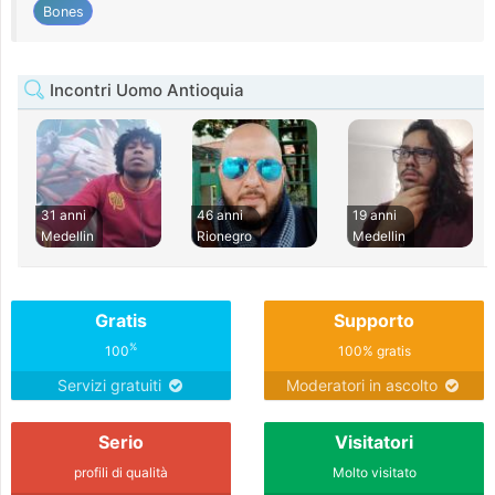
Bones
Incontri Uomo Antioquia
31 anni
46 anni
19 anni
Medellin
Rionegro
Medellin
Gratis
Supporto
%
100
100% gratis
Servizi gratuiti
Moderatori in ascolto
Serio
Visitatori
profili di qualità
Molto visitato