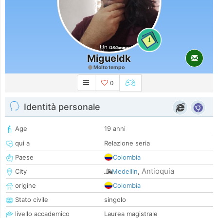
1
Un oso
Migueldk
Molto tempo
0
Identità personale
Age
19 anni
qui a
Relazione seria
Paese
Colombia
Antioquia
City
Medellin
,
origine
Colombia
Stato civile
singolo
livello accademico
Laurea magistrale