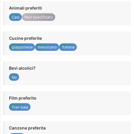
Animali preferiti
Cani
Non specificato
Cucine preferite
giapponese
messicano
Italiana
Bevi alcolici?
No
Film preferito
Tren bala
Canzone preferita