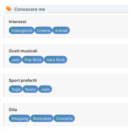
Conoscere me
Interessi
Videogiochi
Cinema
Animali
Gusti musicali
Jazz
Pop Rock
Hard Rock
Sport preferiti
Yoga
Nuoto
Judo
Gita
Shopping
Ristorante
Concerto