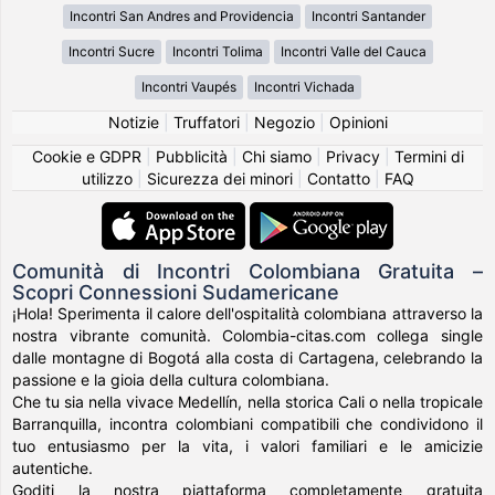
Incontri San Andres and Providencia
Incontri Santander
Incontri Sucre
Incontri Tolima
Incontri Valle del Cauca
Incontri Vaupés
Incontri Vichada
Notizie
|
Truffatori
|
Negozio
|
Opinioni
Cookie e GDPR
|
Pubblicità
|
Chi siamo
|
Privacy
|
Termini di
utilizzo
|
Sicurezza dei minori
|
Contatto
|
FAQ
Comunità di Incontri Colombiana Gratuita –
Scopri Connessioni Sudamericane
¡Hola! Sperimenta il calore dell'ospitalità colombiana attraverso la
nostra vibrante comunità. Colombia-citas.com collega single
dalle montagne di Bogotá alla costa di Cartagena, celebrando la
passione e la gioia della cultura colombiana.
Che tu sia nella vivace Medellín, nella storica Cali o nella tropicale
Barranquilla, incontra colombiani compatibili che condividono il
tuo entusiasmo per la vita, i valori familiari e le amicizie
autentiche.
Goditi la nostra piattaforma completamente gratuita