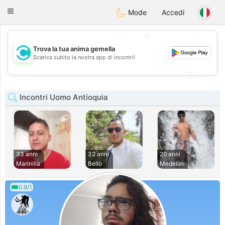
olombia
Citas
Toggle
Mode
Accedi
navigation
💖
Trova la tua anima gemella
💖
Scarica subito la nostra app di incontri!
💕
💕
Incontri Uomo Antioquia
33 anni
32 anni
20 anni
Marinilla
Bello
Medellin
0.9/1