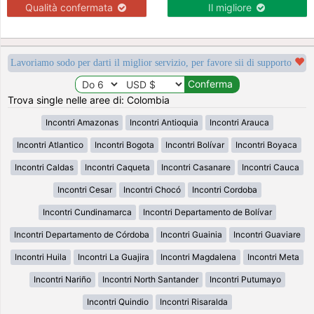
Qualità confermata
Il migliore
Lavoriamo sodo per darti il miglior servizio, per favore sii di supporto
Trova single nelle aree di: Colombia
Incontri Amazonas
Incontri Antioquia
Incontri Arauca
Incontri Atlantico
Incontri Bogota
Incontri Bolívar
Incontri Boyaca
Incontri Caldas
Incontri Caqueta
Incontri Casanare
Incontri Cauca
Incontri Cesar
Incontri Chocó
Incontri Cordoba
Incontri Cundinamarca
Incontri Departamento de Bolívar
Incontri Departamento de Córdoba
Incontri Guainia
Incontri Guaviare
Incontri Huila
Incontri La Guajira
Incontri Magdalena
Incontri Meta
Incontri Nariño
Incontri North Santander
Incontri Putumayo
Incontri Quindio
Incontri Risaralda