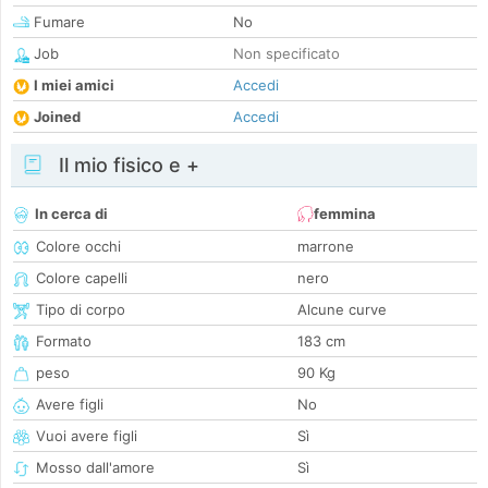
Fumare
No
Job
Non specificato
I miei amici
Accedi
Joined
Accedi
Il mio fisico e +
In cerca di
femmina
Colore occhi
marrone
Colore capelli
nero
Tipo di corpo
Alcune curve
Formato
183 cm
peso
90 Kg
Avere figli
No
Vuoi avere figli
Sì
Mosso dall'amore
Sì