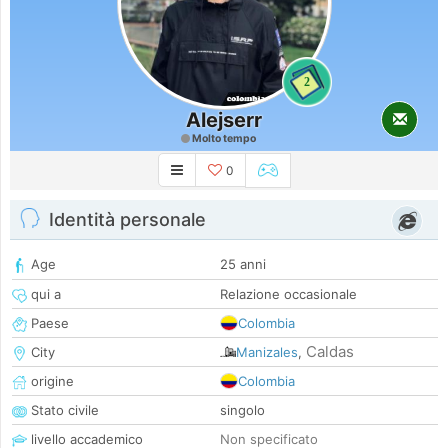
2
Alejserr
Molto tempo
0
Identità personale
Age
25 anni
qui a
Relazione occasionale
Paese
Colombia
Caldas
City
Manizales
,
origine
Colombia
Stato civile
singolo
livello accademico
Non specificato