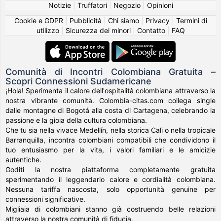
Notizie
|
Truffatori
|
Negozio
|
Opinioni
Cookie e GDPR
|
Pubblicità
|
Chi siamo
|
Privacy
|
Termini di
utilizzo
|
Sicurezza dei minori
|
Contatto
|
FAQ
Comunità di Incontri Colombiana Gratuita –
Scopri Connessioni Sudamericane
¡Hola! Sperimenta il calore dell'ospitalità colombiana attraverso la
nostra vibrante comunità. Colombia-citas.com collega single
dalle montagne di Bogotá alla costa di Cartagena, celebrando la
passione e la gioia della cultura colombiana.
Che tu sia nella vivace Medellín, nella storica Cali o nella tropicale
Barranquilla, incontra colombiani compatibili che condividono il
tuo entusiasmo per la vita, i valori familiari e le amicizie
autentiche.
Goditi la nostra piattaforma completamente gratuita
sperimentando il leggendario calore e cordialità colombiana.
Nessuna tariffa nascosta, solo opportunità genuine per
connessioni significative.
Migliaia di colombiani stanno già costruendo belle relazioni
attraverso la nostra comunità di fiducia.