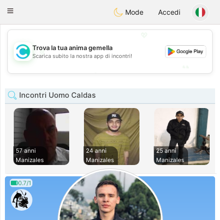
olombia
Citas
Toggle
Mode
Accedi
navigation
💖
Trova la tua anima gemella
💖
Scarica subito la nostra app di incontri!
💕
💕
Incontri Uomo Caldas
57 anni
24 anni
25 anni
Manizales
Manizales
Manizales
0.7/1